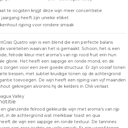
aat te oogsten krijgt deze wijn meer concentratie
 jaargang heeft zijn unieke etiket
kenhout rijping voor rondere smaak
Gras Quatro wijn is een blend die een perfecte balans
de variëteiten waarvan het is gemaakt. Schoon, het is een
de, felrode kleur met aroma's van rijp rood fruit erin hun
le glorie. Het heeft een sappige en ronde mond, en de
s zorgen voor een zeer goede structuur. Er zijn vooraf tonen
rte bessen, met subtiel kruidige tonen op de achtergrond
gantie toevoegen. De wijn heeft een rijping van vijf maanden
nhout gekregen alvorens hij de kelders in Chili verlaat.
notitie
een glanzende felrood gekleurde wijn met aroma's van rijp
uit, in de achtergrond wat merkbaar toast en qua
eeft de wijn een sappige en ronde textuur. De tannines