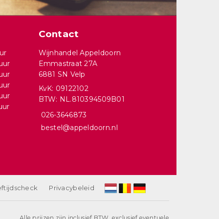
Contact
ur
Wijnhandel Appeldoorn
uur
Emmastraat 27A
uur
6881 SN Velp
uur
KvK: 09122102
uur
BTW: NL.810394509B01
uur
026-3646873
bestel@appeldoorn.nl
ftijdscheck
Privacybeleid
Alle prijzen zijn inclusief BTW, exclusief eventuele