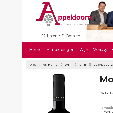
12 Halen = 11 Betalen
Home
Aanbiedingen
Wijn
Whisky
U bent hier:
Home
Wijn
Chili
Colchagua Va
Mo
Schrijf
Smaak
Smeuïg,