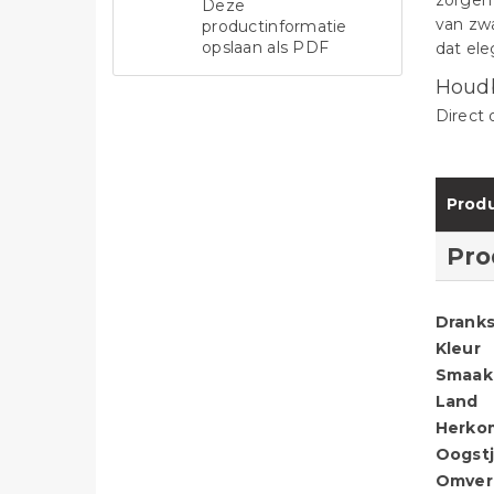
zorgen 
Deze
van zwa
productinformatie
opslaan als PDF
dat el
Houd
Direct 
Produ
Pro
Dranks
Kleur
Smaak
Land
Herko
Oogstj
Omver