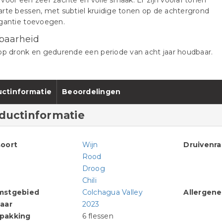
voor een zeer zachte en volle smaak. Er zijn vooraf tonen
rte bessen, met subtiel kruidige tonen op de achtergrond
egantie toevoegen.
baarheid
op dronk en gedurende een periode van acht jaar houdbaar.
ctinformatie
Beoordelingen
ductinformatie
oort
Wijn
Druivenr
Rood
Droog
Chili
mstgebied
Colchagua Valley
Allergen
aar
2023
pakking
6 flessen