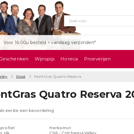
Voor 16:00u besteld = vandaag verzonden*
Geschenken
Wijnspijs
Horeca
Proeverijen
lley
Rood
MontGras Quatro Reserva
ntGras Quatro Reserva 2
 als eerste een beoordeling
profiel
Herkomst
 rijk
Chili - Colchagua Valley