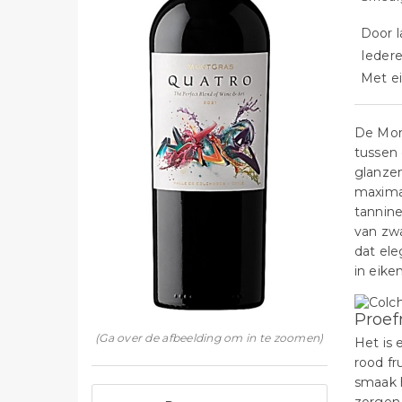
Door l
Iedere
Met ei
De Mont
tussen 
glanzen
maxima
tannine
van zwa
dat ele
in eike
Proef
(Ga over de afbeelding om in te zoomen)
Het is 
rood fr
smaak h