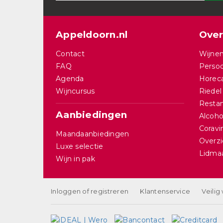
Appeldoorn.nl
Over
Contact
Wijnen
FAQ
Persoo
Agenda
Horec
Wijncursus
Riedel
Restan
Aanbiedingen
Alcohol
Corav
Maandaanbiedingen
Overzi
Luxe selectie
Lidma
Wijn in pak
Inloggen of registreren
Klantenservice
Veilig