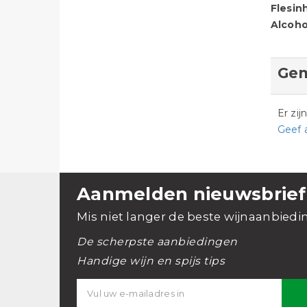
Flesin
Alcoho
Gem
Er zi
Geef 
Aanmelden nieuwsbrief
Mis niet langer de beste wijnaanbiedi
De scherpste aanbiedingen
Handige wijn en spijs tips