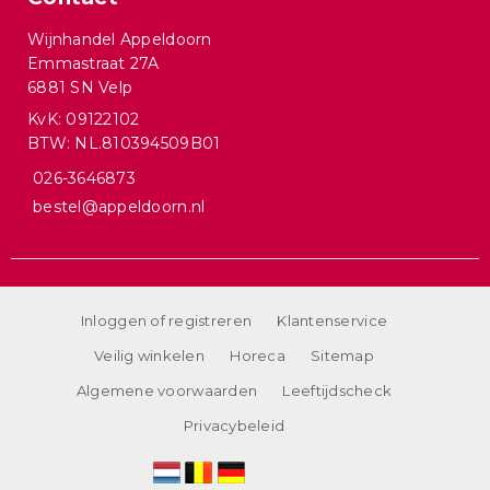
Wijnhandel Appeldoorn
Emmastraat 27A
6881 SN Velp
KvK: 09122102
BTW: NL.810394509B01
026-3646873
bestel@appeldoorn.nl
Inloggen of registreren
Klantenservice
Veilig winkelen
Horeca
Sitemap
Algemene voorwaarden
Leeftijdscheck
Privacybeleid