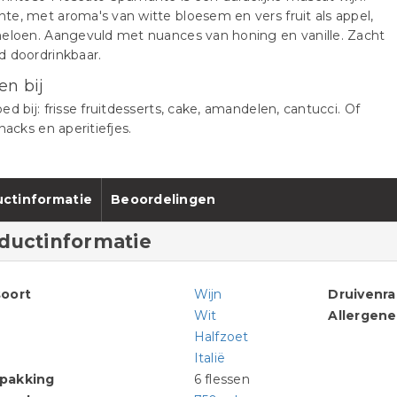
e, met aroma's van witte bloesem en vers fruit als appel,
eloen. Aangevuld met nuances van honing en vanille. Zacht
 doordrinkbaar.
en bij
ed bij: frisse fruitdesserts, cake, amandelen, cantucci. Of
snacks en aperitiefjes.
ctinformatie
Beoordelingen
ductinformatie
oort
Wijn
Druivenr
Wit
Allergen
Halfzoet
Italië
pakking
6 flessen