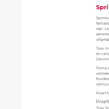
Spr
Sprint
fantast
wijn. L
aanwezi
uitgesp
Toso m
en vers
Gecomb
Prima 
uitstek
fruitde
cantuc
Proef h
Proef
Toso Sp