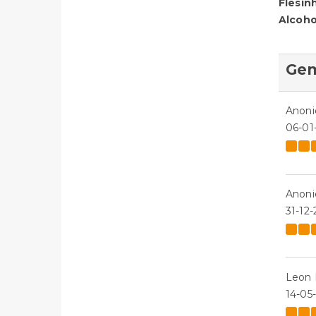
Flesin
Alcoho
Gem
Anon
06-01
Anon
31-12-
Leon 
14-05