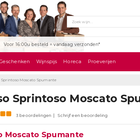
Voor 16:00u besteld = vandaag verzonden*
Geschenken
Wijnspijs
Horeca
Proeverijen
o Sprintoso Moscato Spumante
so Sprintoso Moscato S
3 beoordelingen
Schrijf een beoordeling
o Moscato Spumante