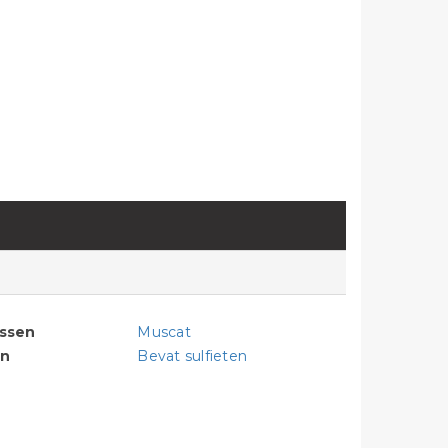
assen
Muscat
en
Bevat sulfieten