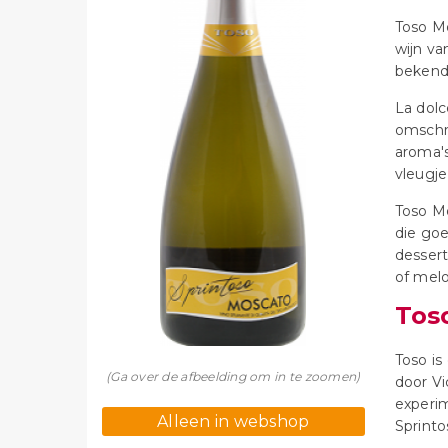
Toso M
wijn va
bekend 
La dolc
omschri
aroma's
vleugje 
Toso Mo
die goe
dessert
of mel
Tos
Toso is
(Ga over de afbeelding om in te zoomen)
door Vi
experi
Alleen in webshop
Sprint