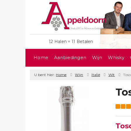
12 Halen = 11 Betalen
Home
Aanbiedingen
Wijn
Whisky
U bent hier:
Home
Wijn
Italië
Wit
Tos
To
Tos