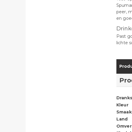
Spumant
peer, m
en goed
Drink
Past go
lichte 
Produ
Pro
Dranks
Kleur
Smaak
Land
Omver