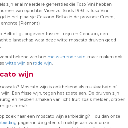
ls zijn er al meerdere generaties die Toso Vini hebben
omen van oprichter Vicenzo. Sinds 1993 is Toso Vini
gd in het plaatsje Cossano Belbo in de provincie Cuneo,
Piemonte (Piëmont).
 Belbo ligt ongeveer tussen Turijn en Genua in, een
achtig landschap waar deze witte moscato druiven goed
.
 vooral bekend van hun
mousserende wijn
, maar maken ook
nse
witte wijn
en
rode wijn
.
cato wijn
moscato? Moscato wijn is ook bekend als muskaatwijn of
wijn. Een frisse wijn, tegen het zoete aan. De druiven zijn
 fruitig en hebben smaken van licht fruit zoals meloen, citroen
emige aroma's.
 op zoek naar een moscato wijn aanbieding? Hou dan onze
nbieding
pagina in de gaten of meld je aan voor onze