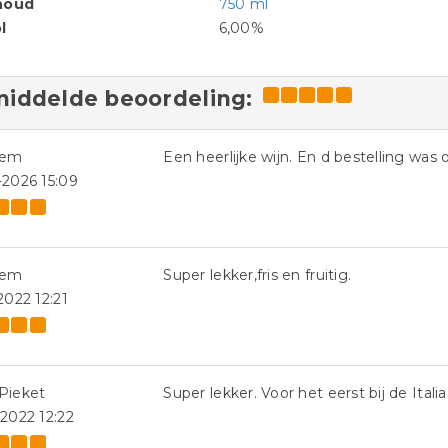
houd
750 ml
l
6,00%
iddelde beoordeling:
iem
Een heerlijke wijn. En d bestelling was 
-2026 15:09
iem
Super lekker,fris en fruitig.
2022 12:21
Pieket
Super lekker. Voor het eerst bij de Ital
-2022 12:22