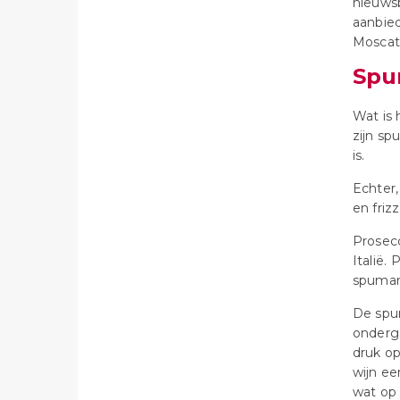
nieuwsb
aanbied
Moscato
Spu
Wat is 
zijn sp
is.
Echter,
en friz
Prosec
Italië.
spuman
De spum
onderga
druk op
wijn ee
wat op 