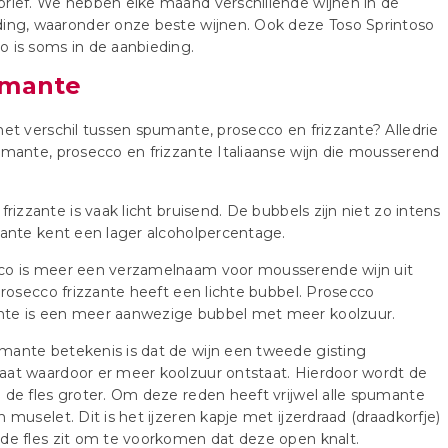
rief. We hebben elke maand verschillende wijnen in de
ing, waaronder onze beste wijnen. Ook deze Toso Sprintoso
 is soms in de aanbieding.
mante
het verschil tussen spumante, prosecco en frizzante? Alledrie
umante, prosecco en frizzante Italiaanse wijn die mousserend
 frizzante is vaak licht bruisend. De bubbels zijn niet zo intens
zante kent een lager alcoholpercentage.
co is meer een verzamelnaam voor mousserende wijn uit
 Prosecco frizzante heeft een lichte bubbel. Prosecco
te is een meer aanwezige bubbel met meer koolzuur.
ante betekenis is dat de wijn een tweede gisting
at waardoor er meer koolzuur ontstaat. Hierdoor wordt de
 de fles groter. Om deze reden heeft vrijwel alle spumante
n muselet. Dit is het ijzeren kapje met ijzerdraad (draadkorfje)
de fles zit om te voorkomen dat deze open knalt.