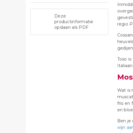
Inmidde
overgen
Deze
gevesti
productinformatie
regio 
opslaan als PDF
Cossano
heuvel
gedijen
Toso is
Italiaa
Mos
Wat is 
muscat 
fris en
en blo
Ben je
wijn aa