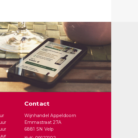
Contact
ur
Wijnhandel Appeldoorn
uur
Emmastraat 27A
uur
6881 SN Velp
uur
KvK: 09122102