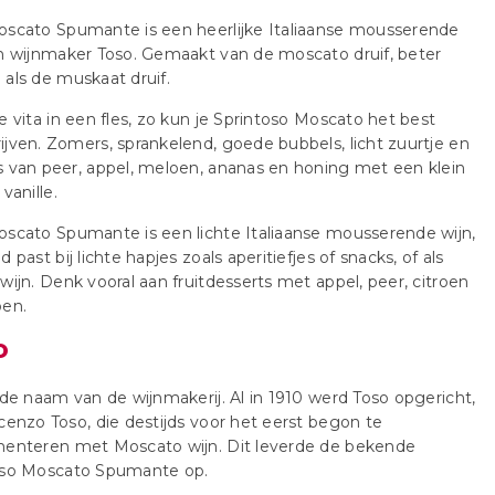
oscato Spumante is een heerlijke Italiaanse mousserende
n wijnmaker Toso. Gemaakt van de moscato druif, beter
als de muskaat druif.
e vita in een fles, zo kun je Sprintoso Moscato het best
jven. Zomers, sprankelend, goede bubbels, licht zuurtje en
 van peer, appel, meloen, ananas en honing met een klein
vanille.
scato Spumante is een lichte Italiaanse mousserende wijn,
d past bij lichte hapjes zoals aperitiefjes of snacks, of als
wijn. Denk vooral aan fruitdesserts met appel, peer, citroen
oen.
o
 de naam van de wijnmakerij. Al in 1910 werd Toso opgericht,
cenzo Toso, die destijds voor het eerst begon te
menteren met Moscato wijn. Dit leverde de bekende
oso Moscato Spumante op.