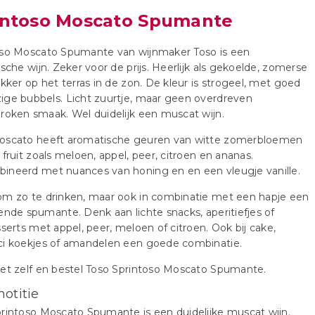
intoso Moscato Spumante
oso Moscato Spumante van wijnmaker Toso is een
ische wijn. Zeker voor de prijs. Heerlijk als gekoelde, zomerse
ekker op het terras in de zon. De kleur is strogeel, met goed
ge bubbels. Licht zuurtje, maar geen overdreven
roken smaak. Wel duidelijk een muscat wijn.
oscato heeft aromatische geuren van witte zomerbloemen
 fruit zoals meloen, appel, peer, citroen en ananas.
ineerd met nuances van honing en en een vleugje vanille.
om zo te drinken, maar ook in combinatie met een hapje een
ende spumante. Denk aan lichte snacks, aperitiefjes of
sserts met appel, peer, meloen of citroen. Ook bij cake,
ci koekjes of amandelen een goede combinatie.
et zelf en bestel Toso Sprintoso Moscato Spumante.
notitie
rintoso Moscato Spumante is een duidelijke muscat wijn.