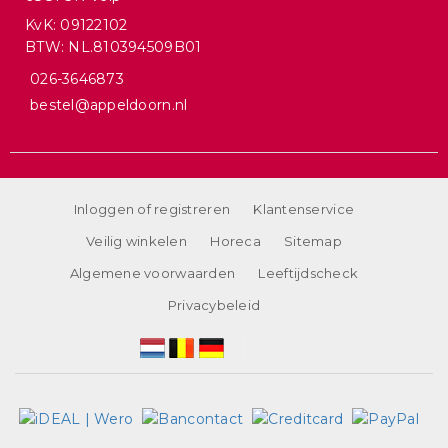
KvK: 09122102
BTW: NL.810394509B01
026-3646873
bestel@appeldoorn.nl
Inloggen of registreren
Klantenservice
Veilig winkelen
Horeca
Sitemap
Algemene voorwaarden
Leeftijdscheck
Privacybeleid