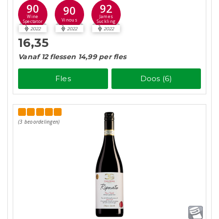
90
92
90
Wine
James
Vinous
Spectator
Suckling
2022
2022
2022
16,35
Vanaf 12 flessen 14,99 per fles
Fles
Doos (6)
(3 beoordelingen)