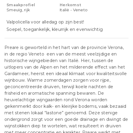
Smaakprofiel
Herkomst
Smeuïg, rijk
Italië - Veneto
Valpolicella voor alledag op zijn best!
Soepel, toegankelijk, kleurrijk en evenwichtig
Preare is geworteld in het hart van de provincie Verona,
in de regio Veneto een van de meest veelzijdige en
historische wijngebieden van Italië. Hier, tussen de
uitlopers van de Alpen en het milderende effect van het
Gardameer, heerst een ideaal klimaat voor kwaliteitsvolle
wijnbouw. Warme zomerdagen zorgen voor rijpe,
geconcentreerde druiven, terwijl koele nachten de
frisheid en aromatische spanning bewaren. De
heuvelachtige wijngaarden rond Verona worden
gekenmerkt door kalk- en kleirijke bodems, vaak bezaaid
met stenen lokaal “lastone” genoemd. Deze stenige
ondergrond zorgt voor een goede drainage en dwingt de
wijnstokken diep te wortelen, wat resulteert in druiven
met meer concentratie en karakter. Preare werkt met