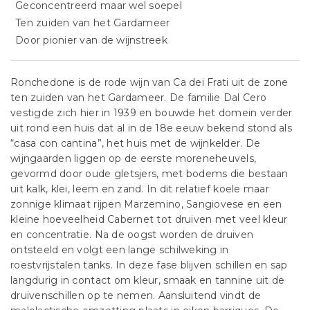
Geconcentreerd maar wel soepel
Ten zuiden van het Gardameer
Door pionier van de wijnstreek
Ronchedone is de rode wijn van Ca dei Frati uit de zone
ten zuiden van het Gardameer. De familie Dal Cero
vestigde zich hier in 1939 en bouwde het domein verder
uit rond een huis dat al in de 18e eeuw bekend stond als
“casa con cantina”, het huis met de wijnkelder. De
wijngaarden liggen op de eerste moreneheuvels,
gevormd door oude gletsjers, met bodems die bestaan
uit kalk, klei, leem en zand. In dit relatief koele maar
zonnige klimaat rijpen Marzemino, Sangiovese en een
kleine hoeveelheid Cabernet tot druiven met veel kleur
en concentratie. Na de oogst worden de druiven
ontsteeld en volgt een lange schilweking in
roestvrijstalen tanks. In deze fase blijven schillen en sap
langdurig in contact om kleur, smaak en tannine uit de
druivenschillen op te nemen. Aansluitend vindt de