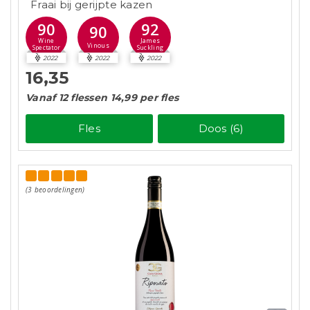
Fraai bij gerijpte kazen
90
92
90
Wine
James
Vinous
Spectator
Suckling
2022
2022
2022
16,35
Vanaf 12 flessen 14,99 per fles
Fles
Doos (6)
(3 beoordelingen)