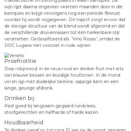
malolactische omzetting plaats in eiken barriques. De
wijn rijpt daarna ongeveer veertien maanden door in die
barriques en krijgt vervolgens nog een periode flesrust
voordat hij wordt vrijgegeven. Dit traject zorgt ervoor dat
de stevige structuur van de blend wordt afgerond en dat
de verschillende druivenrassen tot één herkenbare stijl
versmelten. Geclassificeerd als ‘Vino Rosso’, omdat de
DOC Lugana niet voorziet in rode wijnen.
Proefnotitie
Diep robijnrood; in de neus rood en donker fruit met iets
van blauwe bessen en kruidige houttonen. In de mond
vol en rijp met duidelijke tannine, sappige kern en een
lange, geurige afdronk.
Drinken bij
Past goed bij langzaam gegaard rundvlees,
stoofgerechten en halfharde of harde kazen.
Houdbaarheid
Te drinken vanaf nu tot circa 10 jaar na de oogst; serveren