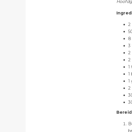
Hoofdg
Ingred
2
50
8
3
2
2
1 
1 
1
2
3
3
Bereid
B
b