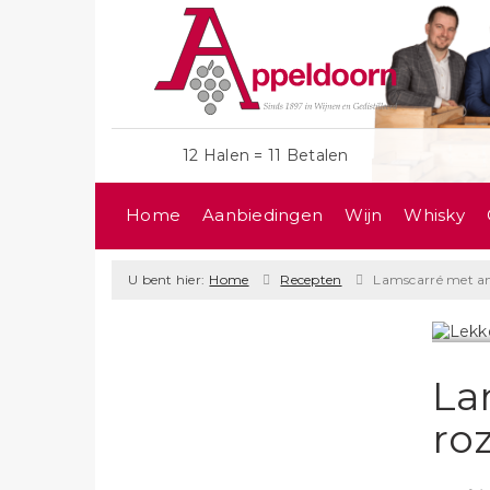
12 Halen = 11 Betalen
Home
Aanbiedingen
Wijn
Whisky
U bent hier:
Home
Recepten
Lamscarré met an
La
ro