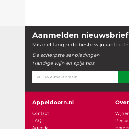
Aanmelden nieuwsbrief
Mis niet langer de beste wijnaanbiedi
De scherpste aanbiedingen
Handige wijn en spijs tips
Appeldoorn.nl
Over
Contact
Wijnen
FAQ
Persoo
Agenda
Horec