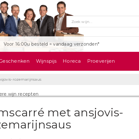
Voor 16:00u besteld = vandaag verzonden*
Geschenken
Wijnspijs
Horeca
Proeverijen
sjovis-rozemarijnsaus
mscarré met ansjovis-
zemarijnsaus