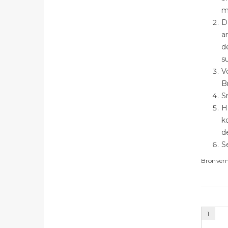
m
D
a
d
s
V
B
S
H
k
d
S
Bronver
1