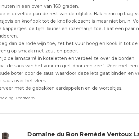
inuten in een oven van 160 graden.
oe in dezelfde pan de rest van de olijfolie. Bak hierin op laag v
nsjovis en knoflook tot de knoflook zacht is maar niet bruin. V
e kappertjes, de tijm, laurier en rozemarijn toe. Laat een paar
udderen.
oeg dan de rode wijn toe, zet het vuur hoog en kook in tot de 
reng op smaak met zout en peper.
nijd de lamscarré in koteletten en verdeel ze over de borden.
aal de saus van het vuur en giet door een zeef. Roer met een
oude boter door de saus, waardoor deze iets gaat binden en v
e saus over het vlees
erveer met de gebakken aardappelen en de worteltjes.
melding: Foodteam
Domaine du Bon Remède Ventoux L