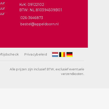
uur
KvK: 09122102
uur
BTW: NL.810394509B01
uur
026-3646873
bestel@appeldoorn.nl
ftijdscheck
Privacybeleid
Alle prijzen zijn inclusief BTW, exclusief eventuele
verzendkosten.