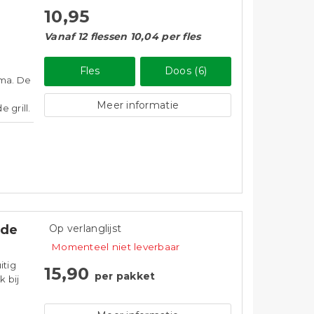
10,95
Vanaf 12 flessen 10,04 per fles
Fles
Doos (6)
oma. De
Meer informatie
 grill.
ède
Op verlanglijst
Momenteel niet leverbaar
itig
15,90
per pakket
 bij