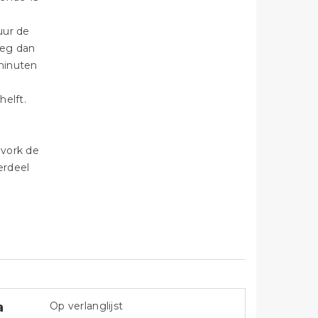
uur de
oeg dan
 minuten
helft.
 vork de
erdeel
a
Op verlanglijst