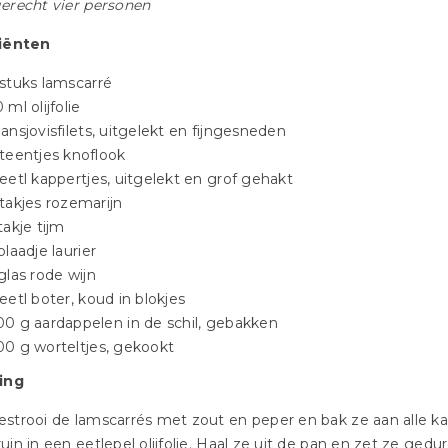
erecht vier personen
iënten
 stuks lamscarré
 ml olijfolie
 ansjovisfilets, uitgelekt en fijngesneden
 teentjes knoflook
 eetl kappertjes, uitgelekt en grof gehakt
 takjes rozemarijn
takje tijm
blaadje laurier
 glas rode wijn
 eetl boter, koud in blokjes
00 g aardappelen in de schil, gebakken
00 g worteltjes, gekookt
ing
estrooi de lamscarrés met zout en peper en bak ze aan alle k
ruin in een eetlepel olijfolie. Haal ze uit de pan en zet ze gedu