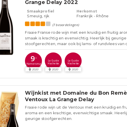
Grange Delay 2022
Smaakprofiel
Herkomst
Smeuïg, rijk
Frankrijk - Rhône
(7 beoordelingen)
Fraaie Franse rode wijn met een kruidig en fruitig ar
smaak is krachtig en evenwichtig. Heerlijk bij geurige
stoofgerechten, maar ook bij lams- of rundvlees van de
9
-
Le Guide
Le Guide
Hachette
Hachette
Hamersma
2020
2020
2020
Wijnkist met Domaine du Bon Rem
Ventoux La Grange Delay
Fraaie rode wijn uit de Ventoux met een kruidig en fru
aroma en een krachtige, evenwichtige smaak. Heerlijk
geurige stoofgerechten.