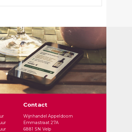
Contact
ur
Wijnhandel Appeldoorn
uur
Emmastraat 27A
uur
6881 SN Velp