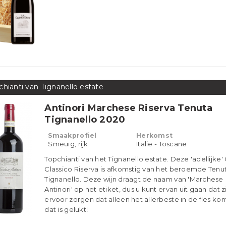
chianti van Tignanello estate
Antinori Marchese Riserva Tenuta
Tignanello 2020
Smaakprofiel
Herkomst
Smeuïg, rijk
Italië - Toscane
Topchianti van het Tignanello estate. Deze 'adellijke' 
Classico Riserva is afkomstig van het beroemde Tenu
Tignanello. Deze wijn draagt de naam van 'Marchese
Antinori' op het etiket, dus u kunt ervan uit gaan dat zi
ervoor zorgen dat alleen het allerbeste in de fles ko
dat is gelukt!