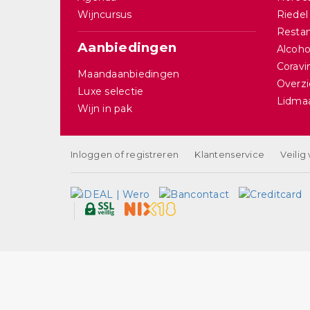
Wijncursus
Riedel
Restan
Aanbiedingen
Alcohol
Corav
Maandaanbiedingen
Overzi
Luxe selectie
Lidma
Wijn in pak
Inloggen of registreren
Klantenservice
Veilig