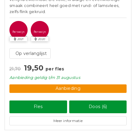
smaak combineert heel goed met rund- of lamsvlees,
zelfs flink gekruid.
Perswijn
Perswijn
2021
2020
Op verlanglijst
19,50
21,70
per fles
Aanbieding
geldig
t/m 31 augustus
Aanbieding
Fles
Doos (6)
Meer informatie