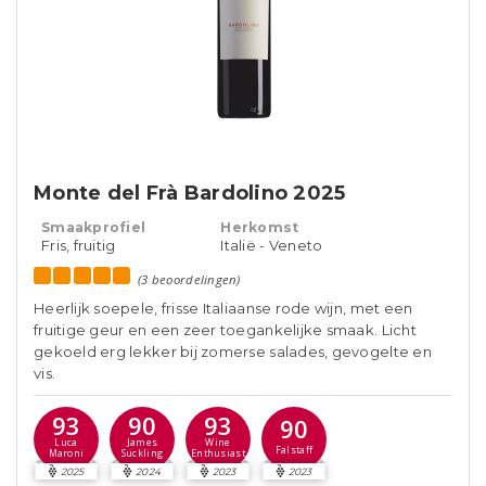
Monte del Frà Bardolino 2025
Smaakprofiel
Herkomst
Fris, fruitig
Italië - Veneto
(3 beoordelingen)
Heerlijk soepele, frisse Italiaanse rode wijn, met een
fruitige geur en een zeer toegankelijke smaak. Licht
gekoeld erg lekker bij zomerse salades, gevogelte en
vis.
93
90
93
90
Luca
James
Wine
Falstaff
Maroni
Suckling
Enthusiast
2025
2024
2023
2023