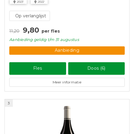
2023
2022
Op verlanglijst
9,80
11,20
per fles
Aanbieding
geldig
t/m 31 augustus
Aanbieding
Fles
Doos (6)
Meer informatie
3