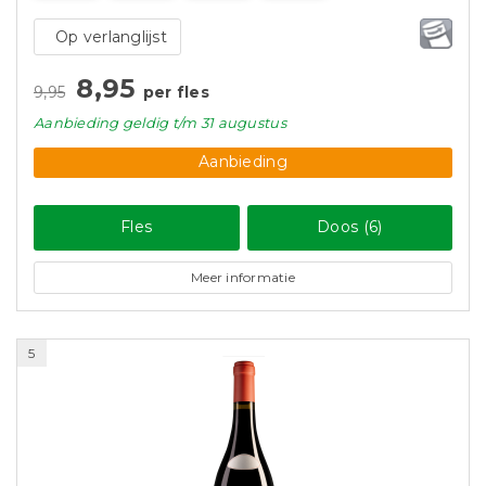
Op verlanglijst
8,95
9,95
per fles
Aanbieding
geldig
t/m 31 augustus
Aanbieding
Fles
Doos (6)
Meer informatie
5