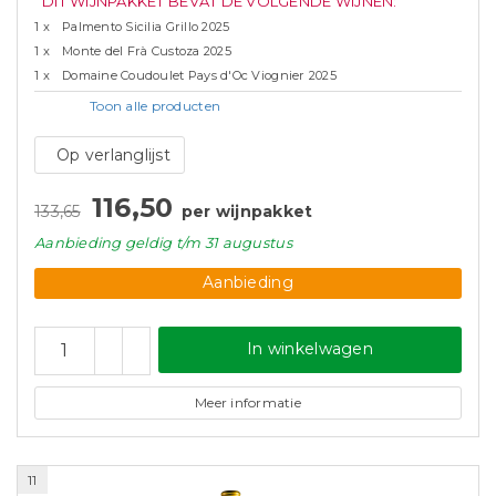
DIT WIJNPAKKET BEVAT DE VOLGENDE WIJNEN:
1 x
Palmento Sicilia Grillo 2025
1 x
Monte del Frà Custoza 2025
1 x
Domaine Coudoulet Pays d'Oc Viognier 2025
Toon alle
producten
Op verlanglijst
116,50
133,65
per wijnpakket
Aanbieding
geldig
t/m 31 augustus
Aanbieding
In winkelwagen
Meer informatie
11