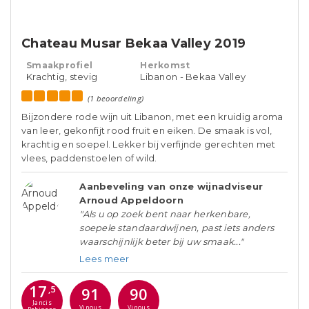
Chateau Musar Bekaa Valley 2019
Smaakprofiel
Herkomst
Krachtig, stevig
Libanon - Bekaa Valley
(1 beoordeling)
Bijzondere rode wijn uit Libanon, met een kruidig aroma
van leer, gekonfijt rood fruit en eiken. De smaak is vol,
krachtig en soepel. Lekker bij verfijnde gerechten met
vlees, paddenstoelen of wild.
Aanbeveling van onze wijnadviseur
Arnoud Appeldoorn
"Als u op zoek bent naar herkenbare,
soepele standaardwijnen, past iets anders
waarschijnlijk beter bij uw smaak..."
Lees meer
17
,5
91
90
Jancis
Vinous
Vinous