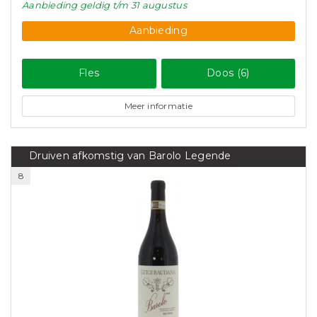
Aanbieding
geldig
t/m 31 augustus
Aanbieding
Fles
Doos (6)
Meer informatie
Druiven afkomstig van Barolo Legende
8