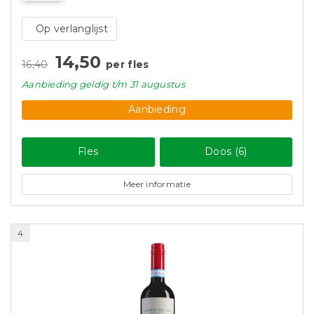
Op verlanglijst
14,50
16,40
per fles
Aanbieding
geldig
t/m 31 augustus
Aanbieding
Fles
Doos (6)
Meer informatie
4