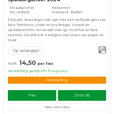
Smaakprofiel
Herkomst
Vol, verfijnd
Duitsland - Baden
Delicate, levendige rode wijn met een verfijnde geur van
kers, framboos, ceder en kruidnagel. Soepel en
opwekkend fris van smaak met rijp rood fruit en fijne
tannines. De afdronk is elegant met tonen van peper en
toast.
Op verlanglijst
14,50
16,95
per fles
Aanbieding
geldig
t/m 31 augustus
Aanbieding
Fles
Doos (6)
Meer informatie