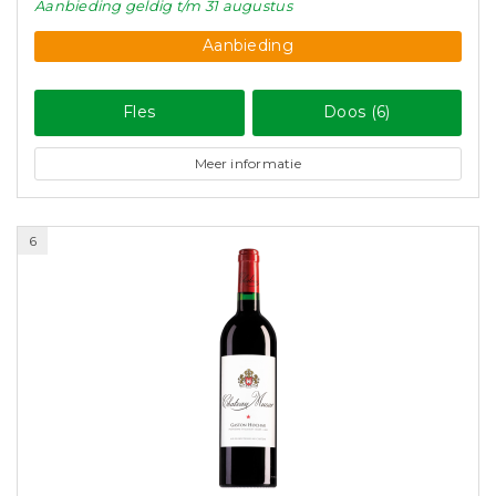
Aanbieding
geldig
t/m 31 augustus
Aanbieding
Fles
Doos (6)
Meer informatie
6