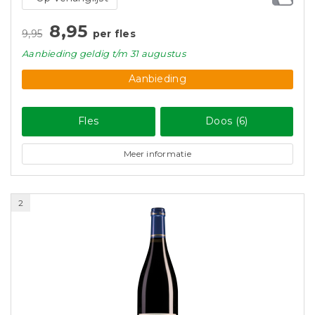
8,95
9,95
per fles
Aanbieding
geldig
t/m 31 augustus
Aanbieding
Fles
Doos (6)
Meer informatie
2