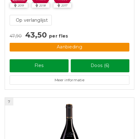
Robinson
2019
2018
2017
Op verlanglijst
43,50
47,90
per fles
Aanbieding
Fles
Doos (6)
Meer informatie
7