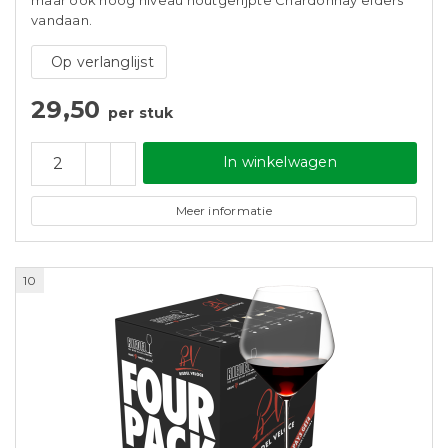
maar ook hoog niveau houtgerijpte Chardonnay elders
vandaan.
Op verlanglijst
29,50
per stuk
In winkelwagen
Meer informatie
10