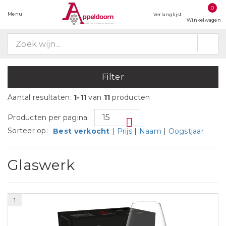
0
Menu
Verlanglijst
Winkelwagen
Filter
Aantal resultaten:
1-11
van
11
producten
Producten per pagina:
Sorteer op:
Best verkocht
|
Prijs
|
Naam
|
Oogstjaar
Glaswerk
1