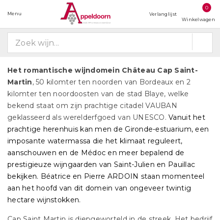
0
Menu
Verlanglijst
Winkelwagen
Het romant
ische wijndomein Château Cap Saint-
Martin
, 50 kilomter ten noorden van
Bordeaux en 2
kilomter ten noordoosten van de stad Blaye, welke
bekend staat om zijn prachtige citadel VAUBAN
geklasseerd als werelderfgoed van UNESCO.
Vanuit het
prachtige herenhuis kan men de Gironde-estuarium, een
imposante watermassa die het klimaat reguleert,
aanschouwen en de Médoc en meer bepalend de
prestigieuze wijngaarden van Saint-Julien en Pauillac
bekijken.
Béatrice en Pierre ARDOIN staan ​​momenteel
aan het hoofd van dit domein van ongeveer twintig
hectare wijnstokken.
Cap Saint Martin is diepgeworteld in de streek. Het bedrijf