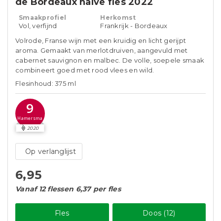
de Bordeaux halve fles 2022
Smaakprofiel
Herkomst
Vol, verfijnd
Frankrijk - Bordeaux
Volrode, Franse wijn met een kruidig en licht gerijpt
aroma. Gemaakt van merlotdruiven, aangevuld met
cabernet sauvignon en malbec. De volle, soepele smaak
combineert goed met rood vlees en wild.
Flesinhoud: 375 ml
9
Hamersma
2020
Op verlanglijst
6,95
Vanaf 12 flessen 6,37 per fles
Fles
Doos (12)