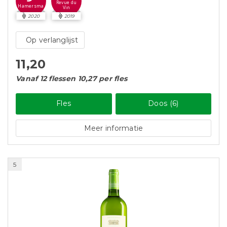
Revue du
Hamersma
Vin
2020
2019
Op verlanglijst
11,20
Vanaf 12 flessen 10,27 per fles
Fles
Doos (6)
Meer informatie
5