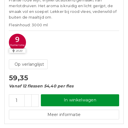
Franse rode wijn, vrijwel uitsluitend gemaakt van
merlotdruiven. Het aroma is kruidig en licht gerijpt, de
smaak vol en soepel. Lekker bij rood vlees, vederwild of
buiten de maaltijd om.
Flesinhoud: 3000 ml
9
Hamersma
2020
Op verlanglijst
59,35
Vanaf 12 flessen 54,40 per fles
In winkelwagen
Meer informatie