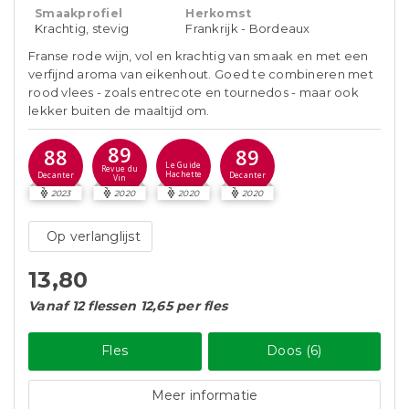
Smaakprofiel
Herkomst
Krachtig, stevig
Frankrijk - Bordeaux
Franse rode wijn, vol en krachtig van smaak en met een
verfijnd aroma van eikenhout. Goed te combineren met
rood vlees - zoals entrecote en tournedos - maar ook
lekker buiten de maaltijd om.
89
88
89
Le Guide
Revue du
Hachette
Decanter
Decanter
Vin
2023
2020
2020
2020
Op verlanglijst
13,80
Vanaf 12 flessen 12,65 per fles
Fles
Doos (6)
Meer informatie