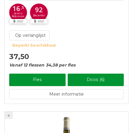
16
,5
92
Jancis
Decanter
Robinson
2022
2022
Op verlanglijst
Beperkt beschikbaar
37,50
Vanaf 12 flessen 34,38 per fles
Fles
Doos (6)
Meer informatie
4