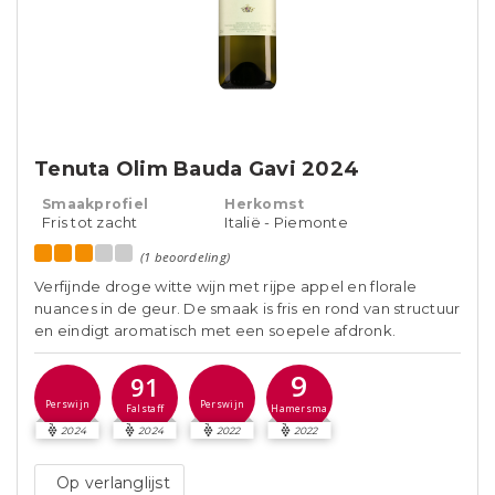
Tenuta Olim Bauda Gavi 2024
Smaakprofiel
Herkomst
Fris tot zacht
Italië - Piemonte
(1 beoordeling)
Verfijnde droge witte wijn met rijpe appel en florale
nuances in de geur. De smaak is fris en rond van structuur
en eindigt aromatisch met een soepele afdronk.
9
91
Perswijn
Perswijn
Hamersma
Falstaff
2024
2024
2022
2022
Op verlanglijst