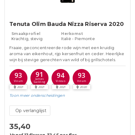
Tenuta Olim Bauda Nizza Riserva 2020
Smaakprofiel
Herkomst
Krachtig, stevig
Italië - Piemonte
Fraaie, geconcentreerde rode wijn met een kruidig
aroma van eikenhout, rijp kersenfruit en ceder. Heerlijke
wijn bij stevige gerechten van wild of bij grillschotels.
91
93
94
93
James
Vinum
Vinous
Vinum
Suckling
2021
2021
2021
2020
Toon meer
onderscheidingen
Op verlanglijst
35,40