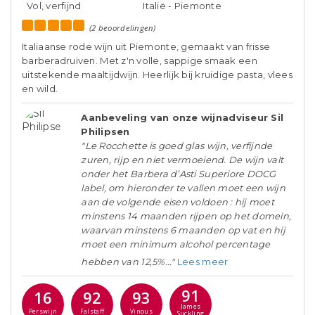
Vol, verfijnd
Italië - Piemonte
(2 beoordelingen)
Italiaanse rode wijn uit Piemonte, gemaakt van frisse
barberadruiven. Met z'n volle, sappige smaak een
uitstekende maaltijdwijn. Heerlijk bij kruidige pasta, vlees
en wild.
Aanbeveling van onze wijnadviseur Sil
Philipsen
"Le Rocchette is goed glas wijn, verfijnde
zuren, rijp en niet vermoeiend. De wijn valt
onder het Barbera d’Asti Superiore DOCG
label, om hieronder te vallen moet een wijn
aan de volgende eisen voldoen : hij moet
minstens 14 maanden rijpen op het domein,
waarvan minstens 6 maanden op vat en hij
moet een minimum alcohol percentage
hebben van 12,5%..."
Lees meer
91
16
92
93
James
Perswijn
Falstaff
Vinous
Suckling