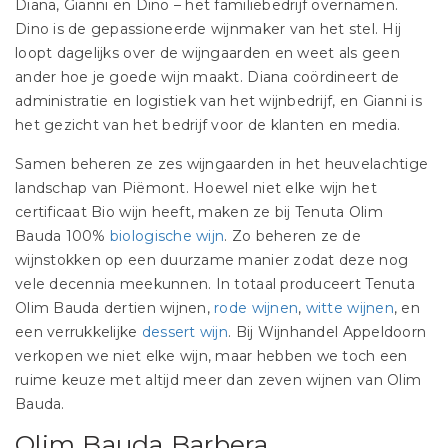
Diana, Gianni en Dino – het familiebedrijf overnamen.
Dino is de gepassioneerde wijnmaker van het stel. Hij
loopt dagelijks over de wijngaarden en weet als geen
ander hoe je goede wijn maakt. Diana coördineert de
administratie en logistiek van het wijnbedrijf, en Gianni is
het gezicht van het bedrijf voor de klanten en media.
Samen beheren ze zes wijngaarden in het heuvelachtige
landschap van Piëmont. Hoewel niet elke wijn het
certificaat Bio wijn heeft, maken ze bij Tenuta Olim
Bauda 100%
biologische wijn
. Zo beheren ze de
wijnstokken op een duurzame manier zodat deze nog
vele decennia meekunnen. In totaal produceert Tenuta
Olim Bauda dertien wijnen,
rode wijnen
,
witte wijnen
, en
een verrukkelijke
dessert wijn
. Bij Wijnhandel Appeldoorn
verkopen we niet elke wijn, maar hebben we toch een
ruime keuze met altijd meer dan zeven wijnen van Olim
Bauda.
Olim Bauda Barbera