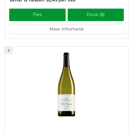
Vanaf 12 flessen 32,45 per fles
Fles
Doos (6)
Meer informatie
6