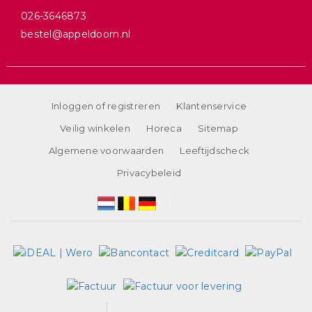
026-3646873
bestel@appeldoorn.nl
Inloggen of registreren
Klantenservice
Veilig winkelen
Horeca
Sitemap
Algemene voorwaarden
Leeftijdscheck
Privacybeleid