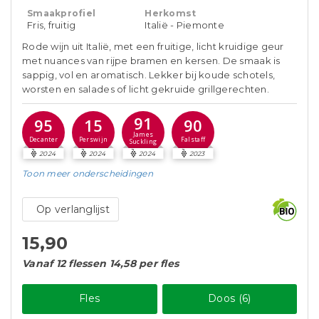
Smaakprofiel
Herkomst
Fris, fruitig
Italië - Piemonte
Rode wijn uit Italië, met een fruitige, licht kruidige geur
met nuances van rijpe bramen en kersen. De smaak is
sappig, vol en aromatisch. Lekker bij koude schotels,
worsten en salades of licht gekruide grillgerechten.
91
95
15
90
James
Decanter
Perswijn
Falstaff
Suckling
2024
2024
2024
2023
Toon meer
onderscheidingen
Op verlanglijst
15,90
Vanaf 12 flessen 14,58 per fles
Fles
Doos (6)