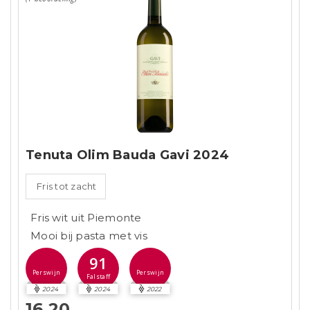
Tenuta Olim Bauda Gavi 2024
Fris tot zacht
Fris wit uit Piemonte
Mooi bij pasta met vis
91
Perswijn
Perswijn
Falstaff
2024
2024
2022
16,20