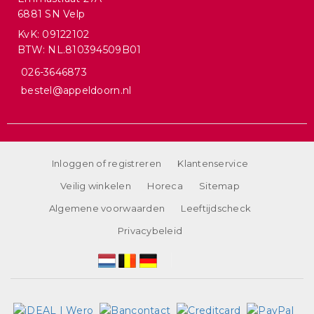
6881 SN Velp
KvK: 09122102
BTW: NL.810394509B01
026-3646873
bestel@appeldoorn.nl
Inloggen of registreren
Klantenservice
Veilig winkelen
Horeca
Sitemap
Algemene voorwaarden
Leeftijdscheck
Privacybeleid