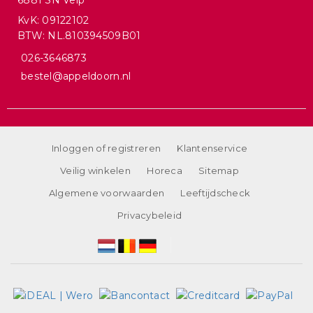
6881 SN Velp
KvK: 09122102
BTW: NL.810394509B01
026-3646873
bestel@appeldoorn.nl
Inloggen of registreren
Klantenservice
Veilig winkelen
Horeca
Sitemap
Algemene voorwaarden
Leeftijdscheck
Privacybeleid