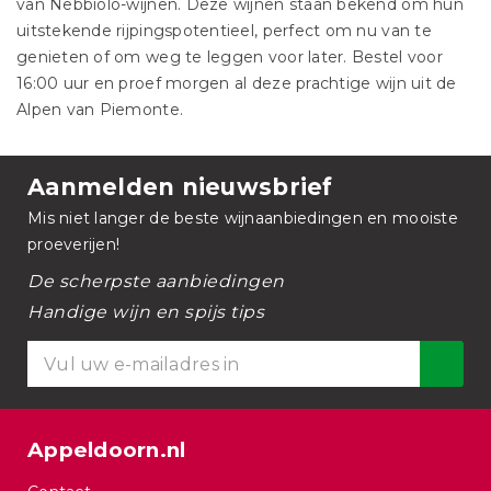
van Nebbiolo-wijnen. Deze wijnen staan bekend om hun
uitstekende rijpingspotentieel, perfect om nu van te
genieten of om weg te leggen voor later. Bestel voor
16:00 uur en proef morgen al deze prachtige wijn uit de
Alpen van Piemonte.
Aanmelden nieuwsbrief
Mis niet langer de beste wijnaanbiedingen en mooiste
proeverijen!
De scherpste aanbiedingen
Handige wijn en spijs tips
Appeldoorn.nl