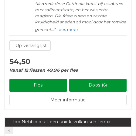
"Ik dronk deze Gattinara laatst bij ossobuco
met saffraanrisotto, en het was echt
magisch. Die frisse zuren en zachte
kruidigheid sneden zó mooi door het romige
gerecht..."
Lees meer
Op verlanglijst
54,50
Vanaf 12 flessen 49,96 per fles
Fles
Doos (6)
Meer informatie
Top Nebbiolo uit een uniek, vulkanisch terroir
4