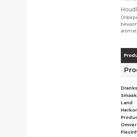
Houd
Onbepe
bewarin
aromati
Produ
Pro
Dranks
Smaak
Land
Herko
Produ
Omver
Flesin