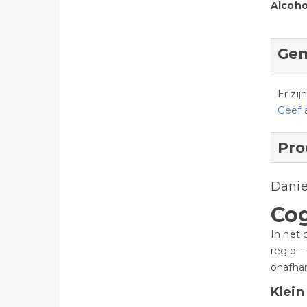
Alcoho
Gem
Er zi
Geef 
Pro
Danie
Co
In het 
regio –
onafhan
Klein