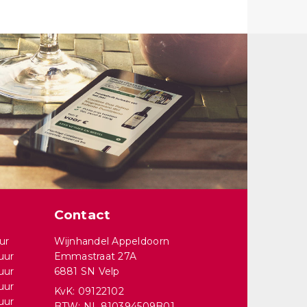
Contact
ur
Wijnhandel Appeldoorn
uur
Emmastraat 27A
uur
6881 SN Velp
uur
KvK: 09122102
uur
BTW: NL.810394509B01