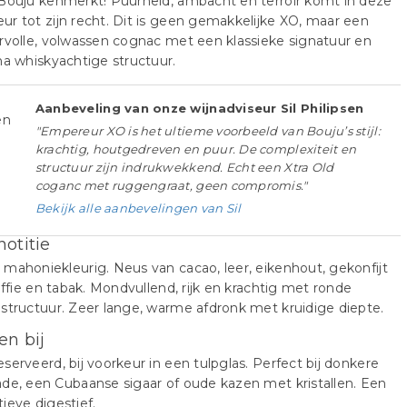
Bouju kenmerkt! Puurheid, ambacht en terroir komt in deze
r tot zijn recht. Dit is geen gemakkelijke XO, maar een
rvolle, volwassen cognac met een klassieke signatuur en
na whiskyachtige structuur.
Aanbeveling van onze wijnadviseur Sil Philipsen
"Empereur XO is het ultieme voorbeeld van Bouju’s stijl:
krachtig, houtgedreven en puur. De complexiteit en
structuur zijn indrukwekkend. Echt een Xtra Old
coganc met ruggengraat, geen compromis."
Bekijk alle aanbevelingen van Sil
notitie
mahoniekleurig. Neus van cacao, leer, eikenhout, gekonfijt
koffie en tabak. Mondvullend, rijk en krachtig met ronde
structuur. Zeer lange, warme afdronk met kruidige diepte.
en bij
serveerd, bij voorkeur in een tulpglas. Perfect bij donkere
de, een Cubaanse sigaar of oude kazen met kristallen. Een
ieve digestief.