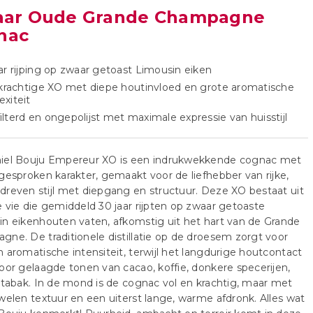
jaar Oude Grande Champagne
nac
ar rijping op zwaar getoast Limousin eiken
 krachtige XO met diepe houtinvloed en grote aromatische
xiteit
lterd en ongepolijst met maximale expressie van huisstijl
iel Bouju Empereur XO is een indrukwekkende cognac met
gesproken karakter, gemaakt voor de liefhebber van rijke,
reven stijl met diepgang en structuur. Deze XO bestaat uit
 vie die gemiddeld 30 jaar rijpten op zwaar getoaste
n eikenhouten vaten, afkomstig uit het hart van de Grande
ne. De traditionele distillatie op de droesem zorgt voor
 aromatische intensiteit, terwijl het langdurige houtcontact
oor gelaagde tonen van cacao, koffie, donkere specerijen,
 tabak. In de mond is de cognac vol en krachtig, maar met
welen textuur en een uiterst lange, warme afdronk. Alles wat