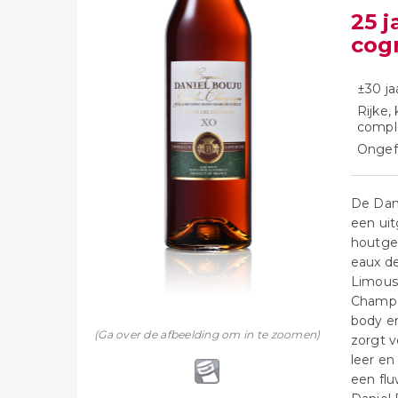
25 
cog
±30 ja
Rijke,
comple
Ongefi
De Dan
een uit
houtged
eaux de
Limousi
Champag
body en
(Ga over de afbeelding om in te zoomen)
zorgt v
leer en
een flu