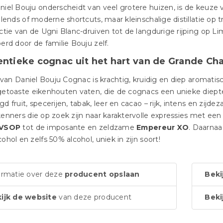
iel Bouju onderscheidt van veel grotere huizen, is de keuz
blends of moderne shortcuts, maar kleinschalige distillatie op 
ctie van de Ugni Blanc-druiven tot de langdurige rijping op L
erd door de familie Bouju zelf.
ntieke cognac uit het hart van de Grande C
l van Daniel Bouju Cognac is krachtig, kruidig en diep aromat
getoaste eikenhouten vaten, die de cognacs een unieke diept
d fruit, specerijen, tabak, leer en cacao – rijk, intens en zijd
enners die op zoek zijn naar karaktervolle expressies met een
 VSOP
tot de imposante en zeldzame
Empereur XO
. Daarnaa
ohol en zelfs 50% alcohol, uniek in zijn soort!
ormatie over deze
producent opslaan
Beki
ijk de website
van deze producent
Beki