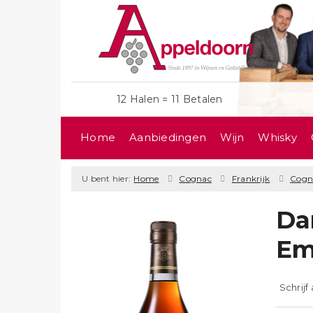
12 Halen = 11 Betalen
Home
Aanbiedingen
Wijn
Whisky
U bent hier:
Home
Cognac
Frankrijk
Cogn
Da
Em
Schrijf