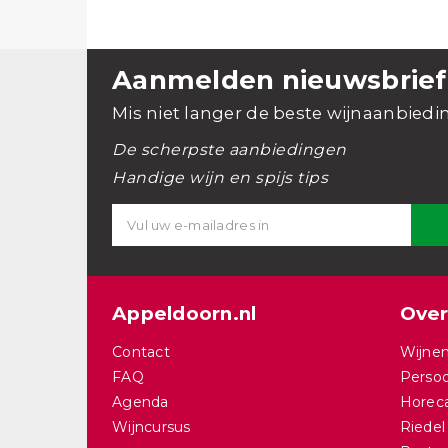
Aanmelden nieuwsbrief
Mis niet langer de beste wijnaanbiedi
De scherpste aanbiedingen
Handige wijn en spijs tips
Appeldoorn.nl
Over
Contact
Wijnen
FAQ
Persoo
Agenda
Horec
Wijncursus
Riedel