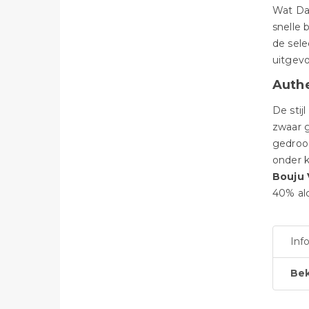
Wat Dan
snelle 
de sele
uitgevo
Authe
De stij
zwaar 
gedroog
onder k
Bouju
40% alc
Inf
Bek