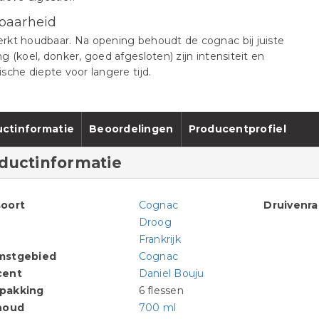
baarheid
rkt houdbaar. Na opening behoudt de cognac bij juiste
g (koel, donker, goed afgesloten) zijn intensiteit en
sche diepte voor langere tijd.
ctinformatie
Beoordelingen
Producentprofiel
ductinformatie
oort
Cognac
Druivenr
Droog
Frankrijk
mstgebied
Cognac
cent
Daniel Bouju
pakking
6 flessen
houd
700 ml