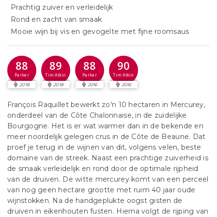
Prachtig zuiver en verleidelijk
Rond en zacht van smaak
Mooie wijn bij vis en gevogelte met fijne roomsaus
88
89
88
90
Parker
Tim Atkin
Parker
Tim Atkin
2018
2018
2016
2016
François Raquillet bewerkt zo'n 10 hectaren in Mercurey,
onderdeel van de Côte Chalonnaise, in de zuidelijke
Bourgogne. Het is er wat warmer dan in de bekende en
meer noordelijk gelegen crus in de Côte de Beaune. Dat
proef je terug in de wijnen van dit, volgens velen, beste
domaine van de streek. Naast een prachtige zuiverheid is
de smaak verleidelijk en rond door de optimale rijpheid
van de druiven. De witte mercurey komt van een perceel
van nog geen hectare grootte met ruim 40 jaar oude
wijnstokken. Na de handgeplukte oogst gisten de
druiven in eikenhouten fusten. Hierna volgt de rijping van