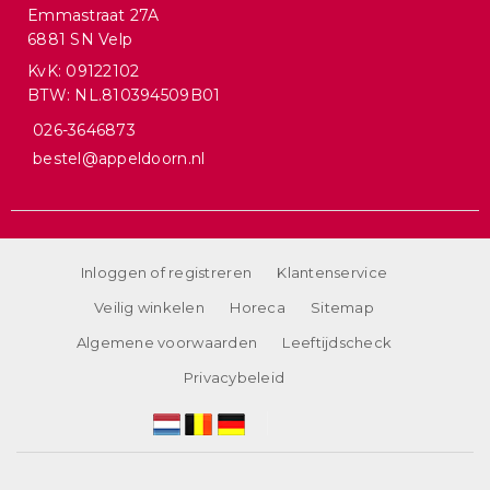
Emmastraat 27A
6881 SN Velp
KvK: 09122102
BTW: NL.810394509B01
026-3646873
bestel@appeldoorn.nl
Inloggen of registreren
Klantenservice
Veilig winkelen
Horeca
Sitemap
Algemene voorwaarden
Leeftijdscheck
Privacybeleid