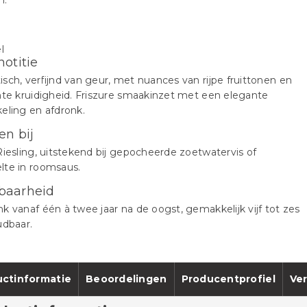
n.
notitie
sch, verfijnd van geur, met nuances van rijpe fruittonen en
hte kruidigheid. Friszure smaakinzet met een elegante
eling en afdronk.
en bij
Riesling, uitstekend bij gepocheerde zoetwatervis of
lte in roomsaus.
baarheid
k vanaf één à twee jaar na de oogst, gemakkelijk vijf tot zes
udbaar.
ctinformatie
Beoordelingen
Producentprofiel
Ver