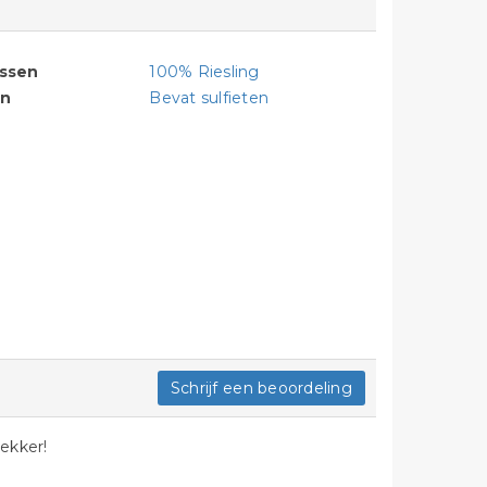
assen
100% Riesling
en
Bevat sulfieten
Schrijf een beoordeling
lekker!