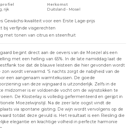
profiel
Herkomst
 rijk
Duitsland - Mosel
s Gewächs-kwaliteit voor een Erste Lage-prijs
t bij verfijnde visgerechten
ng met tonen van citrus en steenfruit
gaard begint direct aan de oevers van de Moezel als een
helling met een helling van 65%. In de late namiddag laat de
stflank toe dat de blauwe leisteen die hier gevonden wordt
 zon wordt verwarmd. 'S nachts zorgt de nabijheid van de
 voor een aangenaam warmtekussen. De goede
orziening van deze wijngaard is uitzonderlijk. Zelfs in de
te midzomer is er voldoende vocht om de wijnstokken te
roeien. De Klosterlay is volledig gefermenteerd en gerijpt in
itionele Moezelwijnstijl. Na de zeer late oogst vindt de
 plaats via spontane gisting. De wijn wordt vervolgens op de
waard totdat deze gevuld is. Het resultaat is een Riesling die
elijke elegantie en krachtige volheid in perfecte harmonie