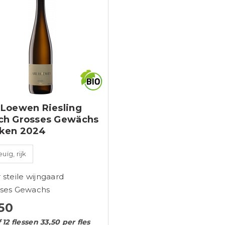
 Loewen Riesling
sch Grosses Gewächs
cken 2024
ïg, rijk
 steile wijngaard
sses Gewachs
50
 12 flessen 33,50 per fles