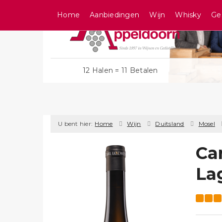
Home
Aanbiedingen
Wijn
Whisky
Ge
12 Halen = 11 Betalen
U bent hier:
Home
Wijn
Duitsland
Mosel
Ca
La