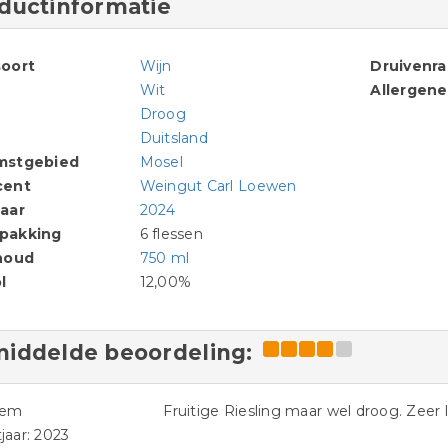
ductinformatie
oort
Wijn
Druivenr
Wit
Allergen
Droog
Duitsland
mstgebied
Mosel
cent
Weingut Carl Loewen
aar
2024
pakking
6 flessen
houd
750 ml
l
12,00%
iddelde beoordeling:
iem
Fruitige Riesling maar wel droog. Zeer 
jaar: 2023