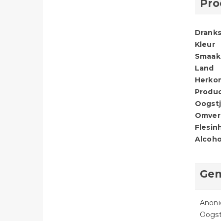
Pro
Dranks
Kleur
Smaak
Land
Herko
Produ
Oogstj
Omver
Flesin
Alcoho
Gem
Anon
Oogst