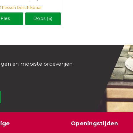
1
flessen
beschikbaar
Fles
Doos (6)
ngen en mooiste proeverijen!
ige
Openingstijden