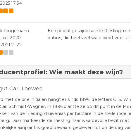
-2025 17:34
 Schlingemann
Een prachtige zijdezachte Riesling, me
jaar: 2020
balans, die heel veel waar biedt voor zij
-2021 21:22
ducentprofiel: Wie maakt deze wijn?
ut Carl Loewen
d met de drie initialen hangt er sinds 1896, de letters C. S. W. s
 Carl Schmidt-Wagner. In 1896 plantte ze op dit punt in de Mo
kken van de Riesling druivenras per hectare in de steile rode
erg. Daar markeerde de Riesling haar waardevolle bezit met 
nkelijke aanplant is goed bewaard gebleven tot op de dag v