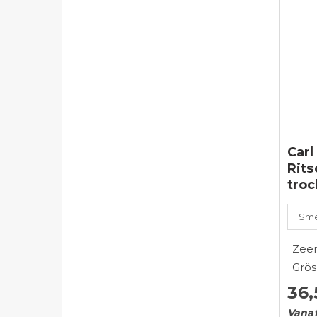
Carl
Rit
tro
Smeu
Zeer
Grö
36,
Vanaf