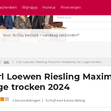
schenken
Wijnspijs
Horeca
Proeverijen
Voor 16:00u besteld = vandaag verzonden*
Wit
Carl Loewen Riesling Maximin Klosterlay 1er Lage trocken
rl Loewen Riesling Maximi
ge trocken 2024
2 beoordelingen
Schrijf een beoordeling