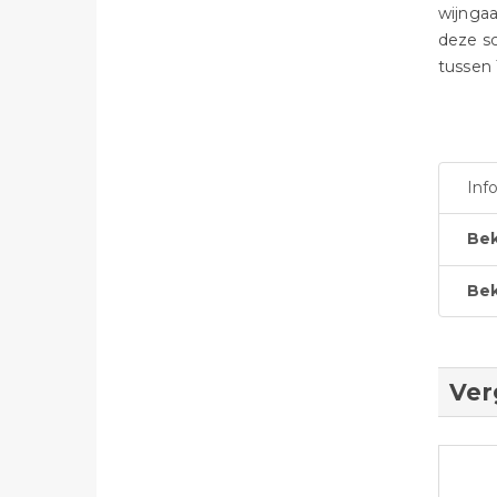
wijngaa
deze sc
tussen 
Inf
Bek
Bek
Ver