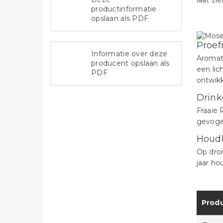
laat zie
productinformatie
opslaan als PDF
Proef
Informatie over deze
Aromati
producent opslaan als
een lic
PDF
ontwikk
Drink
Fraaie 
gevoge
Houd
Op dron
jaar ho
Produ