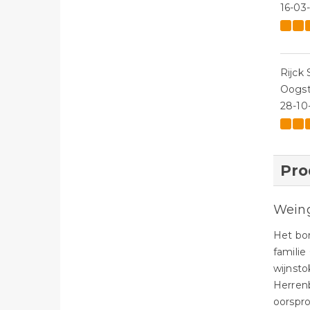
16-03
Rijck
Oogst
28-10
Pro
Weing
Het bor
familie
wijnsto
Herrenb
oorspro