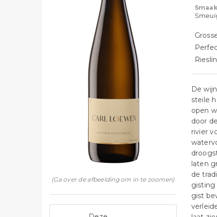
Smaak
Smeuïg,
Grosse
Perfec
Riesli
De wijn
steile 
open we
door de
rivier
watervo
droogs
laten g
de trad
(Ga over de afbeelding om in te zoomen)
gisting
gist be
verleid
Deze