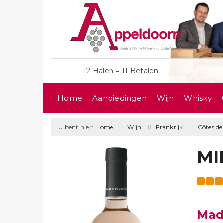
12 Halen = 11 Betalen
Home
Aanbiedingen
Wijn
Whisky
U bent hier:
Home
Wijn
Frankrijk
Côtes d
MI
Mad