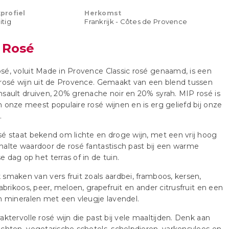
profiel
Herkomst
uitig
Frankrijk - Côtes de Provence
 Rosé
é, voluit Made in Provence Classic rosé genaamd, is een
rosé wijn uit de Provence. Gemaakt van een blend tussen
sault druiven, 20% grenache noir en 20% syrah. MIP rosé is
 onze meest populaire rosé wijnen en is erg geliefd bij onze
.
é staat bekend om lichte en droge wijn, met een vrij hoog
alte waardoor de rosé fantastisch past bij een warme
 dag op het terras of in de tuin.
smaken van vers fruit zoals aardbei, framboos, kersen,
 abrikoos, peer, meloen, grapefruit en ander citrusfruit en een
n mineralen met een vleugje lavendel.
aktervolle rosé wijn die past bij vele maaltijden. Denk aan