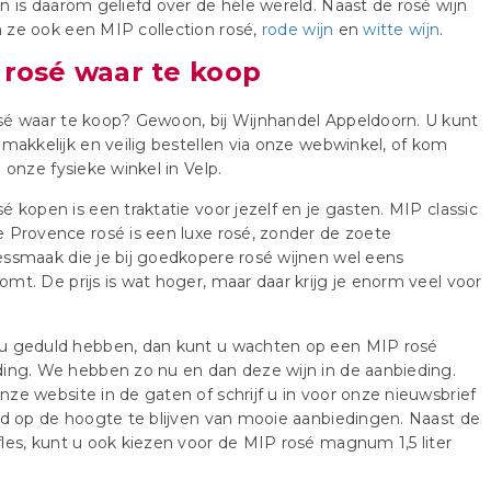
n is daarom geliefd over de hele wereld. Naast de rosé wijn
 ze ook een MIP collection rosé,
rode wijn
en
witte wijn
.
 rosé waar te koop
sé waar te koop? Gewoon, bij Wijnhandel Appeldoorn. U kunt
 makkelijk en veilig bestellen via onze webwinkel, of kom
n onze fysieke winkel in Velp.
é kopen is een traktatie voor jezelf en je gasten. MIP classic
 Provence rosé is een luxe rosé, zonder de zoete
ssmaak die je bij goedkopere rosé wijnen wel eens
mt. De prijs is wat hoger, maar daar krijg je enorm veel voor
u geduld hebben, dan kunt u wachten op een MIP rosé
ing. We hebben zo nu en dan deze wijn in de aanbieding.
ze website in de gaten of schrijf u in voor onze nieuwsbrief
jd op de hoogte te blijven van mooie aanbiedingen. Naast de
les, kunt u ook kiezen voor de MIP rosé magnum 1,5 liter