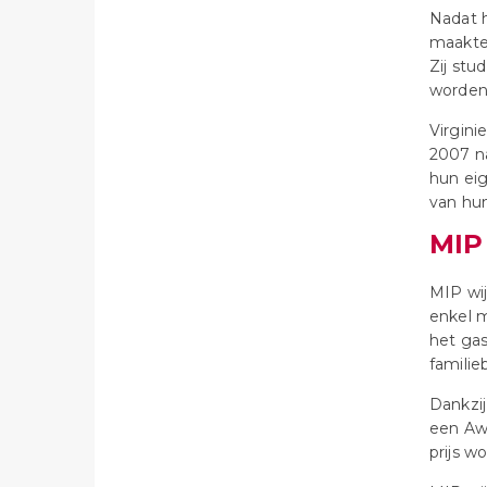
Nadat h
maakte,
Zij stu
worden.
Virgini
2007 n
hun ei
van hun
MIP
MIP wij
enkel m
het gas
familieb
Dankzij
een Awa
prijs w