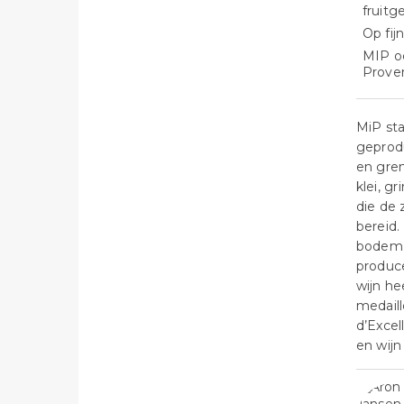
fruitg
Op fi
MIP oo
Prove
MiP st
geprodu
en gren
klei, g
die de 
bereid.
bodem a
produce
wijn h
medaill
d’Excel
en wijn