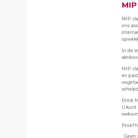
MIP
MIP cla
ons ass
interna
opwekke
In de s
abrikoo
MIP cla
en past
vegetar
schelpd
Drink M
U kunt 
webwin
Proef h
Geen 