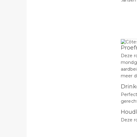
Proef
Deze r
mondge
aardbei
meer da
Drink
Perfect
gerecht
Houd
Deze ro