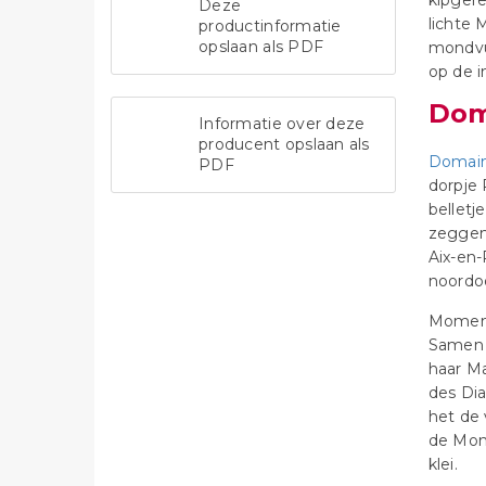
kipgere
Deze
lichte 
productinformatie
opslaan als PDF
mondvul
op de i
Dom
Informatie over deze
producent opslaan als
Domain
PDF
dorpje 
belletj
zeggen 
Aix-en-
noordoo
Momente
Samen m
haar M
des Dia
het de 
de Mont
klei.