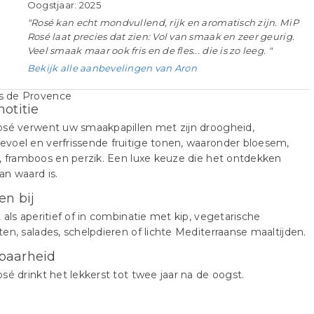
Oogstjaar: 2025
"Rosé kan echt mondvullend, rijk en aromatisch zijn. MiP
Rosé laat precies dat zien: Vol van smaak en zeer geurig.
Veel smaak maar ook fris en de fles... die is zo leeg. "
Bekijk alle aanbevelingen van Aron
notitie
osé verwent uw smaakpapillen met zijn droogheid,
voel en verfrissende fruitige tonen, waaronder bloesem,
, framboos en perzik. Een luxe keuze die het ontdekken
n waard is.
en bij
 als aperitief of in combinatie met kip, vegetarische
en, salades, schelpdieren of lichte Mediterraanse maaltijden.
baarheid
sé drinkt het lekkerst tot twee jaar na de oogst.