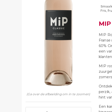
Smaak
Fris, fr
MIP
MIP Ros
Franse 
60% Cin
een van
klanten
MIP ros
zuurgeh
zomerse
Ontdek 
perzik,
(Ga over de afbeelding om in te zoomen)
hint va
Een kar