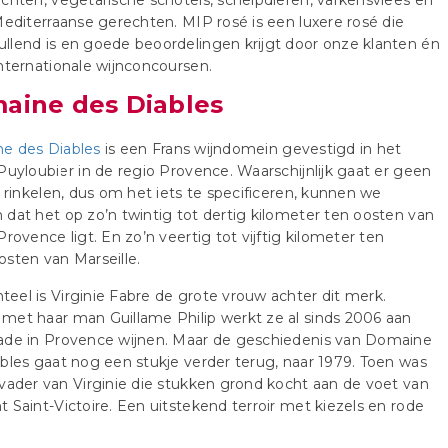
chten, vegetarische schotels, schelpdieren, varkensvlees en
Mediterraanse gerechten. MIP rosé is een luxere rosé die
lend is en goede beoordelingen krijgt door onze klanten én
nternationale wijnconcoursen.
aine des Diables
e des Diables
is een Frans wijndomein gevestigd in het
Puyloubier in de regio Provence. Waarschijnlijk gaat er geen
e rinkelen, dus om het iets te specificeren, kunnen we
dat het op zo’n twintig tot dertig kilometer ten oosten van
Provence ligt. En zo’n veertig tot vijftig kilometer ten
sten van Marseille.
el is Virginie Fabre de grote vrouw achter dit merk.
et haar man Guillame Philip werkt ze al sinds 2006 aan
ade in Provence wijnen. Maar de geschiedenis van Domaine
bles gaat nog een stukje verder terug, naar 1979. Toen was
vader van Virginie die stukken grond kocht aan de voet van
 Saint-Victoire. Een uitstekend terroir met kiezels en rode