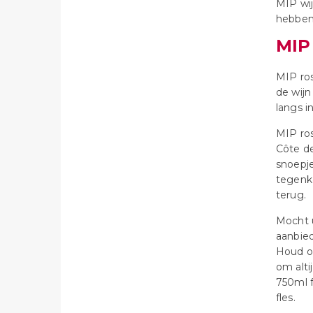
MIP wij
hebben
MIP
MIP ro
de wijn
langs i
MIP ros
Côte de
snoepje
tegenko
terug.
Mocht 
aanbied
Houd on
om alti
750ml f
fles.