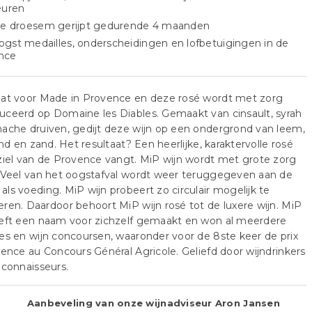
euren
jne droesem gerijpt gedurende 4 maanden
gst medailles, onderscheidingen en lofbetuigingen in de
nce
aat voor Made in Provence en deze rosé wordt met zorg
ceerd op Domaine les Diables. Gemaakt van cinsault, syrah
ache druiven, gedijt deze wijn op een ondergrond van leem,
rind en zand. Het resultaat? Een heerlijke, karaktervolle rosé
ziel van de Provence vangt. MiP wijn wordt met grote zorg
 Veel van het oogstafval wordt weer teruggegeven aan de
ls voeding. MiP wijn probeert zo circulair mogelijk te
ren. Daardoor behoort MiP wijn rosé tot de luxere wijn. MiP
eeft een naam voor zichzelf gemaakt en won al meerdere
es en wijn concoursen, waaronder voor de 8ste keer de prix
lence au Concours Général Agricole. Geliefd door wijndrinkers
 connaisseurs.
Aanbeveling van onze wijnadviseur Aron Jansen