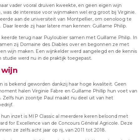
aar vader vooral druiven kweekte, en geen eigen wijn
 was de interesse voor wijnmaken wel erg groot bij Virginie.
deerde aan de universiteit van Montpellier, om oenoloog te
 Daar leerde zij haar latere man kennen: Guillame Philip.
e keerde terug naar Puyloubier samen met Guillame Philip. In
amen zij Domaine des Diables over en begonnen ze met
gen wijn maken. Een wijnkelder werd aangelegd en de kennis
 studie werd nu in de praktijk toegepast.
 wijn
n is bekend geworden dankzij haar hoge kwaliteit. Geen
oment halen Virginie Fabre en Guillame Phillip hun voet van
. Zelfs hun zoontje Paul maakt nu deel uit van het
edrijf.
 hun inzet is MIP Classic al meerdere keren beloond met
rd for Excellence van de Concours Général Agricole. Deze
onnen ze zelfs acht jaar op rij, van 2011 tot 2018.