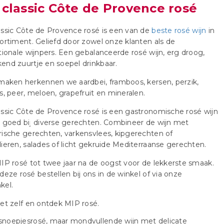
 classic Côte de Provence rosé
ssic Côte de Provence rosé is een van de
beste rosé wijn
in
ortiment. Geliefd door zowel onze klanten als de
tionale wijnpers. Een gebalanceerde rosé wijn, erg droog,
nd zuurtje en soepel drinkbaar.
maken herkennen we aardbei, framboos, kersen, perzik,
s, peer, meloen, grapefruit en mineralen.
ssic Côte de Provence rosé is een gastronomische rosé wijn
 goed bij diverse gerechten. Combineer de wijn met
ische gerechten, varkensvlees, kipgerechten of
ieren, salades of licht gekruide Mediterraanse gerechten.
IP rosé tot twee jaar na de oogst voor de lekkerste smaak.
deze rosé bestellen bij ons in de winkel of via onze
kel.
et zelf en ontdek MIP rosé.
snoepjesrosé, maar mondvullende wijn met delicate