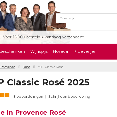
Voor 16:00u besteld = vandaag verzonden*
Geschenken
Wijnspijs
Horeca
Proeverijen
e Provence
Rosé
MIP Classic Rosé
P Classic Rosé 2025
8 beoordelingen
Schrijf een beoordeling
e in Provence Rosé