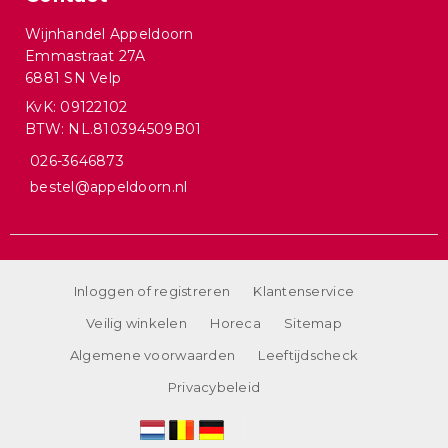
Wijnhandel Appeldoorn
Emmastraat 27A
6881 SN Velp
KvK: 09122102
BTW: NL.810394509B01
026-3646873
bestel@appeldoorn.nl
Inloggen of registreren
Klantenservice
Veilig winkelen
Horeca
Sitemap
Algemene voorwaarden
Leeftijdscheck
Privacybeleid