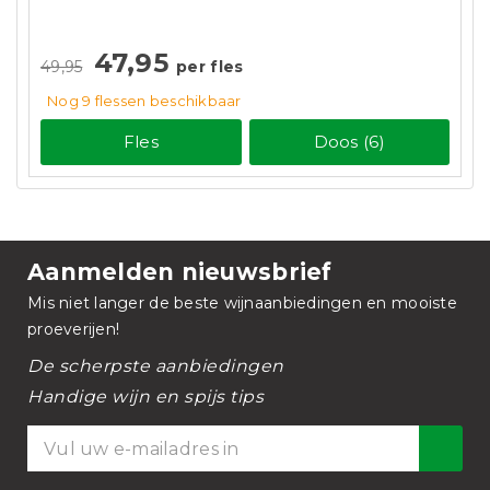
47,95
49,95
per fles
Nog 9
flessen
beschikbaar
Fles
Doos (6)
Aanmelden nieuwsbrief
Mis niet langer de beste wijnaanbiedingen en mooiste
proeverijen!
De scherpste aanbiedingen
Handige wijn en spijs tips