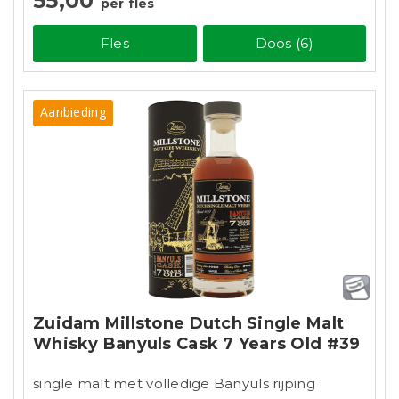
55,00
per fles
Fles
Doos (6)
Aanbieding
Zuidam Millstone Dutch Single Malt
Whisky Banyuls Cask 7 Years Old #39
single malt met volledige Banyuls rijping