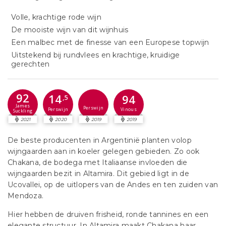
Volle, krachtige rode wijn
De mooiste wijn van dit wijnhuis
Een malbec met de finesse van een Europese topwijn
Uitstekend bij rundvlees en krachtige, kruidige
gerechten
92
14
94
,5
James
Perswijn
Perswijn
Vinous
Suckling
2021
2020
2019
2019
De beste producenten in Argentinië planten volop
wijngaarden aan in koeler gelegen gebieden. Zo ook
Chakana, de bodega met Italiaanse invloeden die
wijngaarden bezit in Altamira. Dit gebied ligt in de
Ucovallei, op de uitlopers van de Andes en ten zuiden van
Mendoza.
Hier hebben de druiven frisheid, ronde tannines en een
elegante structuur. In Altamira maakt Chakana haar