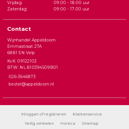
Vrijdag:
09:00 - 18:00 uur
Zaterdag:
09:00 - 17:00 uur
Contact
Wijnhandel Appeldoorn
Emmastraat 27A
6881 SN Velp
KvK: 09122102
BTW: NL.810394509B01
026-3646873
bestel@appeldoorn.nl
Inloggen of registreren
Klantenservice
Veilig winkelen
Horeca
Sitemap