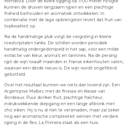
Mendoza. Door de koele ligging op 1100 meter hoogte
kunnen de druiven langzaam rijpen en een prachtige
frisheid berhouden en aromatiek ontwikkelen. In
combinatie met de lage opbrengsten levert dat fruit van
topkwaliteit op.
Na de handmatige pluk volgt de vergisting in kleine
roestvrijstalen tanks. De schillen worden periodiek
handmatig ondergedompeld in het sap, voor een milde
extractie van kleur, aroma’s en tannines. Na de persing
rijpt de wijn twaalf maanden in Franse eikenhouten vaten,
waarvan een derde nieuw is. De wijn wordt ongefilterd
gebotteld.
Over het resultaat kunnen we niets dan lovend zijn. Een
Argentijnse Malbec met de finesse en klasse van
Bordeaux. Puur donker fruit, prachtige fraîcheur,
indrukwekkende diepgang en een lange afdronk met
chic eiken. Hij is nu al niet te versmaden, maar zal zeker
nog aan aromatische complexiteit winnen met verdere
rijping in de fles. La Primera staat als een huis.