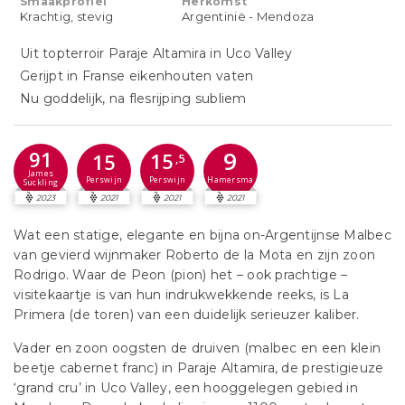
Smaakprofiel
Herkomst
Krachtig, stevig
Argentinië - Mendoza
Uit topterroir Paraje Altamira in Uco Valley
Gerijpt in Franse eikenhouten vaten
Nu goddelijk, na flesrijping subliem
9
91
15
15
,5
James
Perswijn
Hamersma
Perswijn
Suckling
2023
2021
2021
2021
Wat een statige, elegante en bijna on-Argentijnse Malbec
van gevierd wijnmaker Roberto de la Mota en zijn zoon
Rodrigo. Waar de Peon (pion) het – ook prachtige –
visitekaartje is van hun indrukwekkende reeks, is La
Primera (de toren) van een duidelijk serieuzer kaliber.
Vader en zoon oogsten de druiven (malbec en een klein
beetje cabernet franc) in Paraje Altamira, de prestigieuze
‘grand cru’ in Uco Valley, een hooggelegen gebied in