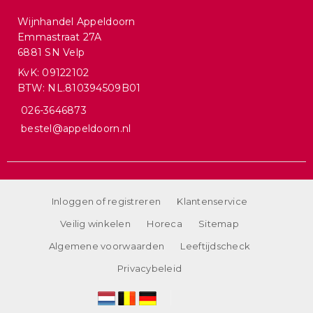
Wijnhandel Appeldoorn
Emmastraat 27A
6881 SN Velp
KvK: 09122102
BTW: NL.810394509B01
026-3646873
bestel@appeldoorn.nl
Inloggen of registreren
Klantenservice
Veilig winkelen
Horeca
Sitemap
Algemene voorwaarden
Leeftijdscheck
Privacybeleid