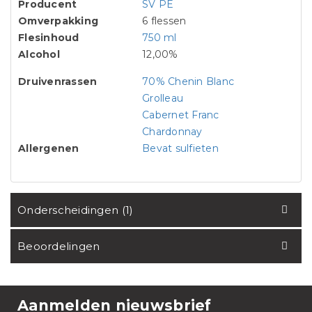
Producent
SV PÉ
Omverpakking
6 flessen
Flesinhoud
750 ml
Alcohol
12,00%
Druivenrassen
70% Chenin Blanc
Grolleau
Cabernet Franc
Chardonnay
Allergenen
Bevat sulfieten
Onderscheidingen (1)
Beoordelingen
Aanmelden nieuwsbrief