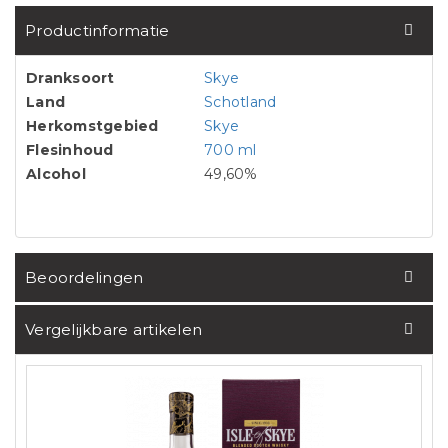
Productinformatie
Dranksoort
Skye
Land
Schotland
Herkomstgebied
Skye
Flesinhoud
700 ml
Alcohol
49,60%
Beoordelingen
Vergelijkbare artikelen