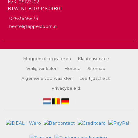
KvK: 09122102
BTW: NL.810394509B01
026-3646873
bestel@appeldoorn.nl
Inloggen of registreren
Klantenservice
Veilig winkelen
Horeca
Sitemap
Algemene voorwaarden
Leeftijdscheck
Privacybeleid