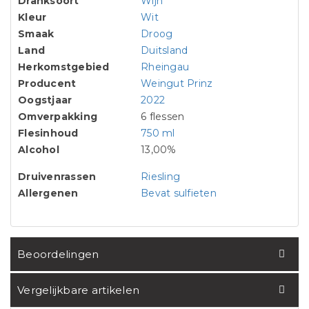
Dranksoort
Wijn
Kleur
Wit
Smaak
Droog
Land
Duitsland
Herkomstgebied
Rheingau
Producent
Weingut Prinz
Oogstjaar
2022
Omverpakking
6 flessen
Flesinhoud
750 ml
Alcohol
13,00%
Druivenrassen
Riesling
Allergenen
Bevat sulfieten
Beoordelingen
Vergelijkbare artikelen