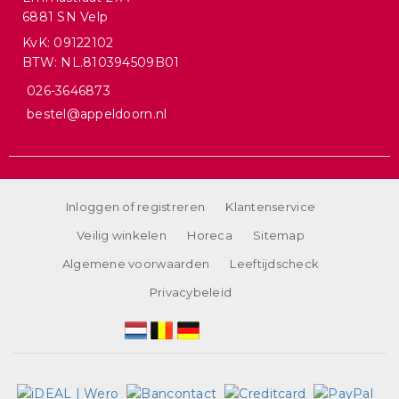
6881 SN Velp
KvK: 09122102
BTW: NL.810394509B01
026-3646873
bestel@appeldoorn.nl
Inloggen of registreren
Klantenservice
Veilig winkelen
Horeca
Sitemap
Algemene voorwaarden
Leeftijdscheck
Privacybeleid