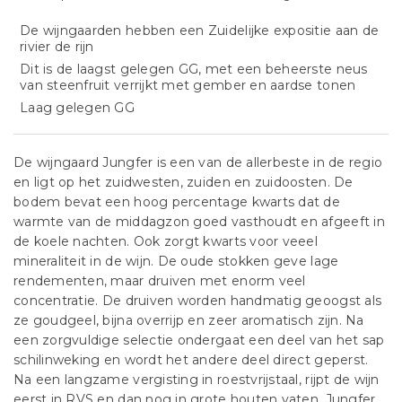
De wijngaarden hebben een Zuidelijke expositie aan de
rivier de rijn
Dit is de laagst gelegen GG, met een beheerste neus
van steenfruit verrijkt met gember en aardse tonen
Laag gelegen GG
De wijngaard Jungfer is een van de allerbeste in de regio
en ligt op het zuidwesten, zuiden en zuidoosten. De
bodem bevat een hoog percentage kwarts dat de
warmte van de middagzon goed vasthoudt en afgeeft in
de koele nachten. Ook zorgt kwarts voor veeel
mineraliteit in de wijn. De oude stokken geve lage
rendementen, maar druiven met enorm veel
concentratie. De druiven worden handmatig geoogst als
ze goudgeel, bijna overrijp en zeer aromatisch zijn. Na
een zorgvuldige selectie ondergaat een deel van het sap
schilinweking en wordt het andere deel direct geperst.
Na een langzame vergisting in roestvrijstaal, rijpt de wijn
eerst in RVS en dan nog in grote houten vaten. Jungfer