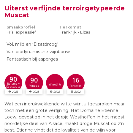
Uiterst verfijnde terroirgetypeerde
Muscat
Smaakprofiel
Herkomst
Fris, expressief
Frankrijk - Elzas
Vol, mild en ‘Elzasdroog’
Van biodynamische wijnbouw
Fantastisch bij asperges
90
90
16
Bettane +
WineLife
Vinous
Perswijn
Desseauve
2023
2023
2022
2022
Wat een indrukwekkende witte wijn, uitgesproken maar
toch met een grote verfijning. Het Domaine Etienne
Loew, gevestigd in het dorpje Westhoffen in het meest
noordelijke deel van Alsace, maakt droge Muscat op z’n
best. Etienne vindt dat de kwaliteit van de wijn voor