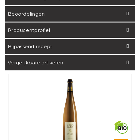
Beoordelingen
Producentprofiel
Bijpassend recept
Vergelijkbare artikelen