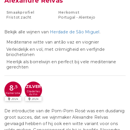
Alexandre Relvas
Smaakprofiel
Herkomst
Fris tot zacht
Portugal - Alentejo
Bekijk alle wijnen van
Herdade de São Miguel
.
Mediterrane witte van antão vaz en viognier
Verleidelijk en vol, met crèmigheid en verfijnde
briochetonen
Heerlijk als borrelwijn en perfect bij vele mediterrane
gerechten
8
,5
ZILVER
Citadelles
Hamersma
du Vin
2024
2024
De introductie van de Pom-Pom Rosé was een dusdanig
groot succes, dat we wijnmaker Alexandre Relvas
gevraagd hebben of hij ook een witte variant voor ons