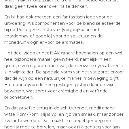
wilde maken. Gepassioneerd als hij is, hoefde Alexandre
daar geen twee keer over na te denken.
En hij had ook meteen een fantastisch idee voor de
uitvoering. Als componenten voor de blend selecteerde
hij de Portugese antão vaz (vergelijkbaar met
chardonnay of godello) voor de structuur en de
rhônedruif viognier voor de aromatiek.
Het deel viognier heeft Alexandre bovendien op een wel
heel bijzondere manier gevinifieerd, namelijk in een
groot, eivormig betonnen vat; de nieuwste eyecatcher in
zijn wijnkelder. De speciale vorm van het vat zorgt ervoor
dat de wijn op een natuurlijke manier in beweging blijft.
Hierdoor blijven de neergeslagen gisten door de wijn
bewegen, wat zorgt voor crèmigheid en verfijnde
briochetonen.
En dat proef je terug in de schitterende, mediterrane
witte Pom-Pom. Hij is vol en rijp van smaak, maar zonder
zwaar te worden. Dat maakt ‘m soepel genoeg om
heerlijk mee te borrelen, maar ook rijk genoeg voor aan