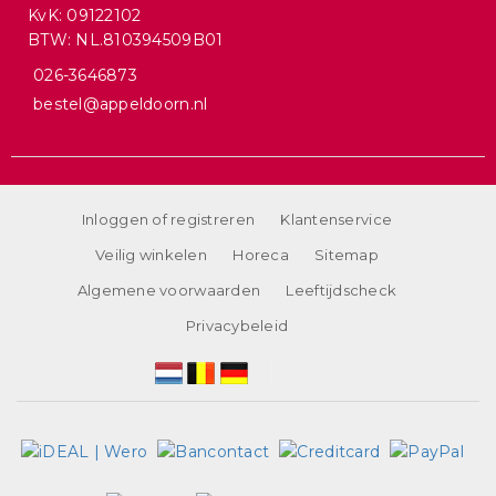
KvK: 09122102
BTW: NL.810394509B01
026-3646873
bestel@appeldoorn.nl
Inloggen of registreren
Klantenservice
Veilig winkelen
Horeca
Sitemap
Algemene voorwaarden
Leeftijdscheck
Privacybeleid