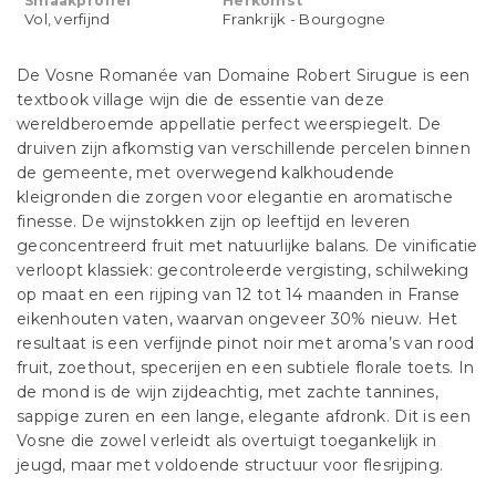
Smaakprofiel
Herkomst
Vol, verfijnd
Frankrijk - Bourgogne
De Vosne Romanée van Domaine Robert Sirugue is een
textbook village wijn die de essentie van deze
wereldberoemde appellatie perfect weerspiegelt. De
druiven zijn afkomstig van verschillende percelen binnen
de gemeente, met overwegend kalkhoudende
kleigronden die zorgen voor elegantie en aromatische
finesse. De wijnstokken zijn op leeftijd en leveren
geconcentreerd fruit met natuurlijke balans. De vinificatie
verloopt klassiek: gecontroleerde vergisting, schilweking
op maat en een rijping van 12 tot 14 maanden in Franse
eikenhouten vaten, waarvan ongeveer 30% nieuw. Het
resultaat is een verfijnde pinot noir met aroma’s van rood
fruit, zoethout, specerijen en een subtiele florale toets. In
de mond is de wijn zijdeachtig, met zachte tannines,
sappige zuren en een lange, elegante afdronk. Dit is een
Vosne die zowel verleidt als overtuigt toegankelijk in
jeugd, maar met voldoende structuur voor flesrijping.