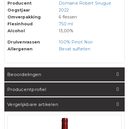
Producent
Domaine Robert Sirugue
Oogstjaar
2022
Omverpakking
6 flessen
Flesinhoud
750 ml
Alcohol
13,00%
Druivenrassen
100% Pinot Noir
Allergenen
Bevat sulfieten
Beoordelingen
Producentprofiel
Vergelijkbare artikelen