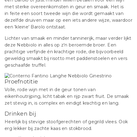
een Barolo of juist minder willen betalen voor een wijn
met sterke overeenkomsten in geur en smaak. Het is
in feite een soort tweede wijn die wordt gemaakt van
dezelfde druiven maar op een iets andere wijze, waardoor
een 'kleine' Barolo ontstaat.
Lichter van smaak en minder tanninerijk, maar verder lijkt
deze Nebbiolo in alles op z'n beroemde broer. Een
prachtige verfijnde én krachtige rode, die bijvoorbeeld
geweldig smaakt bij risotto met paddenstoelen en vers
geschaafde truffel.
Proefnotitie
Volle, rode wijn met in de geur tonen van
eikenhoutrijping, licht tabak en rijp zwart fruit. De smaak
zet stevig in, is complex en eindigt krachtig en lang.
Drinken bij
Heerlijk bij stevige stoofgerechten of gegrild vlees. Ook
erg lekker bij zachte kaas en stokbrood.