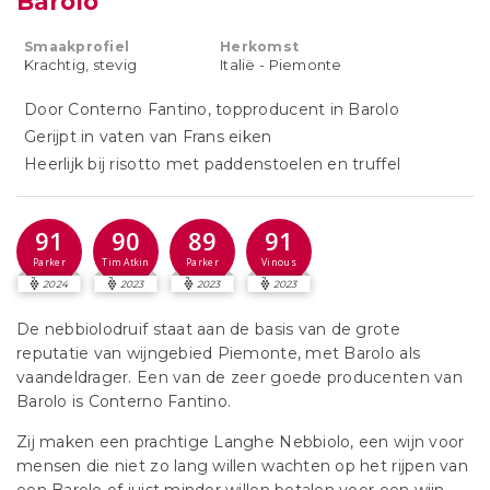
Barolo
Smaakprofiel
Herkomst
Krachtig, stevig
Italië - Piemonte
Door Conterno Fantino, topproducent in Barolo
Gerijpt in vaten van Frans eiken
Heerlijk bij risotto met paddenstoelen en truffel
91
90
89
91
Parker
Tim Atkin
Parker
Vinous
2024
2023
2023
2023
De nebbiolodruif staat aan de basis van de grote
reputatie van wijngebied Piemonte, met Barolo als
vaandeldrager. Een van de zeer goede producenten van
Barolo is Conterno Fantino.
Zij maken een prachtige Langhe Nebbiolo, een wijn voor
mensen die niet zo lang willen wachten op het rijpen van