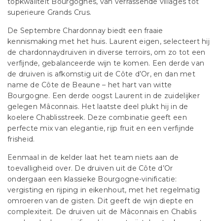
topkwaliteit Bourgognes, van verrassende villages tot
superieure Grands Crus.
De Septembre Chardonnay biedt een fraaie
kennismaking met het huis. Laurent eigen, selecteert hij
de chardonnaydruiven in diverse terroirs, om zo tot een
verfijnde, gebalanceerde wijn te komen. Een derde van
de druiven is afkomstig uit de Côte d’Or, en dan met
name de Côte de Beaune – het hart van witte
Bourgogne. Een derde oogst Laurent in de zuidelijker
gelegen Mâconnais. Het laatste deel plukt hij in de
koelere Chablisstreek. Deze combinatie geeft een
perfecte mix van elegantie, rijp fruit en een verfijnde
frisheid.
Eenmaal in de kelder laat het team niets aan de
toevalligheid over. De druiven uit de Côte d’Or
ondergaan een klassieke Bourgogne-vinificatie:
vergisting en rijping in eikenhout, met het regelmatig
omroeren van de gisten. Dit geeft de wijn diepte en
complexiteit. De druiven uit de Mâconnais en Chablis