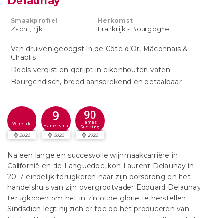
Delaunay
Smaakprofiel
Herkomst
Zacht, rijk
Frankrijk - Bourgogne
Van druiven geoogst in de Côte d’Or, Mâconnais &
Chablis
Deels vergist en gerijpt in eikenhouten vaten
Bourgondisch, breed aansprekend én betaalbaar
9
90
James
WineLife
Hamersma
Suckling
2022
2022
2022
Na een lange en succesvolle wijnmaakcarrière in
Californië en de Languedoc, kon Laurent Delaunay in
2017 eindelijk terugkeren naar zijn oorsprong en het
handelshuis van zijn overgrootvader Edouard Delaunay
terugkopen om het in z’n oude glorie te herstellen.
Sindsdien legt hij zich er toe op het produceren van