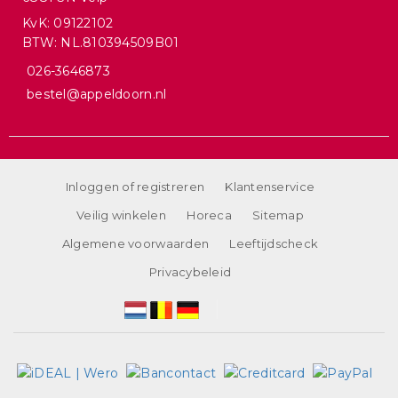
KvK: 09122102
BTW: NL.810394509B01
026-3646873
bestel@appeldoorn.nl
Inloggen of registreren
Klantenservice
Veilig winkelen
Horeca
Sitemap
Algemene voorwaarden
Leeftijdscheck
Privacybeleid