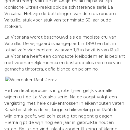
geboortedorp Valtuille de Abajo maakt hij naast zijn
iconische Ultreia-reeks ook de schitterende serie La
Vizcaína. Het zijn de bottelingen van de crus rondom
Valtuille, stuk voor stuk van tenminste 50 jaar oude
stokken.
La Vitoriana wordt beschouwd als de mooiste cru van
Valtuille. De wijngaard is aangeplant in 1890 en telt in
totaal zo’n vier hectare, waarvan 1,8 in bezit is van Raúl.
La Vitoriana heeft een compacte kleibodem en is beplant
met voornamelijk mencia en bastardo plus een mix van
garnacha tintorera, doña blanco en palomino.
Het vinificatieproces is in grote lijnen gelijk voor alle
wijnen uit de La Vizcaína-serie. Na de oogst volgt een
vergisting met hele druiventrossen in eikenhouten vaten.
Karakteristiek is de vrij lange schilinweking die Raúl de
wijn erna geeft, wel zo’n zestig tot negentig dagen.
Hierna rijpt de wijn nog een jaar in gebruikte houten
vaten. Botteling vindt plaats zonder filtering of klaring.