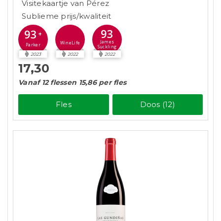
Visitekaartje van Pérez
Sublieme prijs/kwaliteit
93
93
+
James
WineLife
Parker
Suckling
2023
2022
2022
17,30
Vanaf 12 flessen 15,86 per fles
Fles
Doos (12)