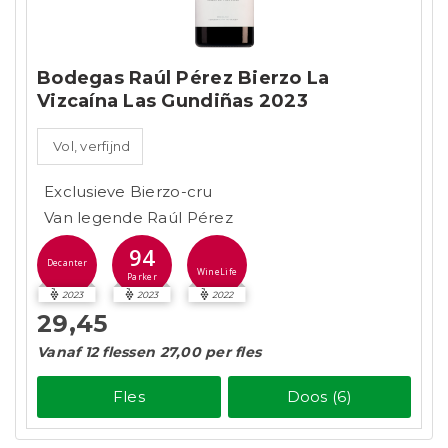
Bodegas Raúl Pérez Bierzo La
Vizcaína Las Gundiñas 2023
Vol, verfijnd
Exclusieve Bierzo-cru
Van legende Raúl Pérez
94
Decanter
WineLife
Parker
2023
2023
2022
29,45
Vanaf 12 flessen 27,00 per fles
Fles
Doos (6)