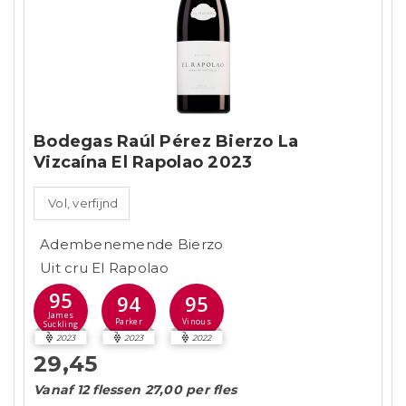
Bodegas Raúl Pérez Bierzo La
Vizcaína El Rapolao 2023
Vol, verfijnd
Adembenemende Bierzo
Uit cru El Rapolao
95
94
95
James
Parker
Vinous
Suckling
2023
2023
2022
29,45
Vanaf 12 flessen 27,00 per fles