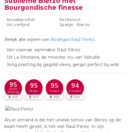
Sublieme Bierzo met
Bourgondische finesse
Smaakprofiel
Herkomst
Vol, verfijnd
Spanje - Bierzo
Bekijk alle wijnen van
Bodegas Raúl Peréz
.
Van visionair wijnmaker Raúl Pérez
Uit La Vitoriana, de mooiste cru van Valtuille
Jong prachtig bij gegrild vlees, gerijpt perfect bij wild
95
95
95
94
James
Parker
Vinous
Tim Atkin
Suckling
2023
2023
2022
2022
Als er iemand is die het unieke terroir van Bierzo op de
kaart heeft gezet, is het wel Raúl Pérez. In zijn