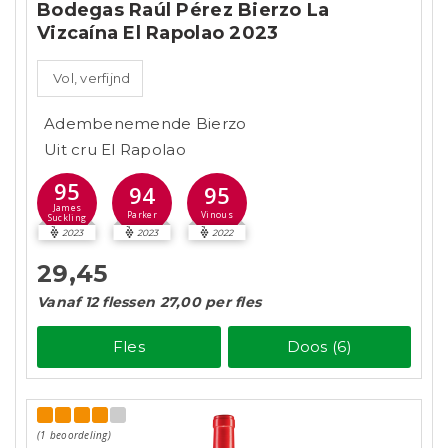
Bodegas Raúl Pérez Bierzo La
Vizcaína El Rapolao 2023
Vol, verfijnd
Adembenemende Bierzo
Uit cru El Rapolao
95
94
95
James
Parker
Vinous
Suckling
2023
2023
2022
29,45
Vanaf 12 flessen 27,00 per fles
Fles
Doos (6)
(1 beoordeling)