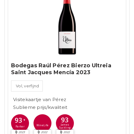
Bodegas Raúl Pérez Bierzo Ultreia
Saint Jacques Mencía 2023
Vol, verfijnd
Visitekaartje van Pérez
Sublieme prijs/kwaliteit
93
93
+
James
WineLife
Parker
Suckling
2023
2022
2022