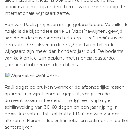
alleen geboren, Raúl is ook een van de belangrijke
pioniers die het bijzondere terroir van deze regio op de
internationale wijnkaart zette.
Een van Raúls projecten in zijn geboortedorp Valtuille de
Abajo is de bijzondere serie La Vizcaína-wijnen, gewijd
aan de oude crus rondom het dorp. Las Gundiñas is er
een van. De stokken in deze 2,2 hectaren tellende
wijngaard zijn meer dan honderd jaar oud. De bodems
van kalk en klei zijn beplant met mencia, bastardo,
garnacha tintorera en doña blanca.
Raúl oogst de druiven wanneer de afzonderlijke rassen
optimaal rijp zijn. Eenmaal geplukt, vergisten de
druiventrossen in foeders. Er volgt een vrij lange
schilinweking van 30-60 dagen en een jaar rijping in
gebruikte vaten. Tot slot bottelt Raúl de wijn zonder
filteren of klaren – dus er kan iets aan sediment in de fles
achterblijven.