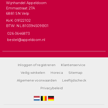
Wijnhandel Appeldoorn
Emmastraat 27A
6881 SN Velp
KvK: 09122102
BTW: NL.810394509B01
026-3646873
bestel@appeldoorn.nl
Inloggen of registreren
Klantenservice
Veilig winkelen
Horeca
Sitemap
Algemene voorwaarden
Leeftijdscheck
Privacybeleid