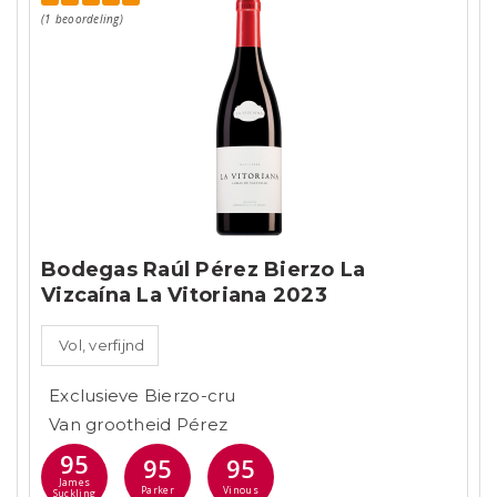
(1 beoordeling)
Bodegas Raúl Pérez Bierzo La
Vizcaína La Vitoriana 2023
Vol, verfijnd
Exclusieve Bierzo-cru
Van grootheid Pérez
95
95
95
James
Parker
Vinous
Suckling