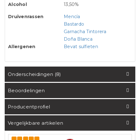
Alcohol
13,50%
Druivenrassen
Mencía
Bastardo
Garnacha Tintorera
Doña Blanca
Allergenen
Bevat sulfieten
Onderscheidingen (8)
Beoordelingen
Producentprofiel
Vergelijkbare artikelen