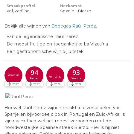
Smaakprofiel
Herkomst
Vol, verfijnd
Spanje - Bierzo
Bekijk alle wijnen van
Bodegas Raúl Peréz
.
Van de legendarische Raúl Pérez
De meest fruitige en toegankelijke La Vizcaína
Een gastronomische wijn bij uitstek
94
93
Decanter
WineLife
Parker
Vinous
2023
2023
2022
2022
Hoewel Raúl Pérez wijnen maakt in diverse delen van
Spanje en bijvoorbeeld ook in Portugal en Zuid-Afrika, is
zijn naam toch wel het meest verbonden met de
noordwestelijke Spaanse streek Bierzo. Hier is hij niet