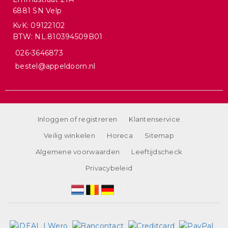
6881 SN Velp
KvK: 09122102
BTW: NL.810394509B01
026-3646873
bestel@appeldoorn.nl
Inloggen of registreren
Klantenservice
Veilig winkelen
Horeca
Sitemap
Algemene voorwaarden
Leeftijdscheck
Privacybeleid