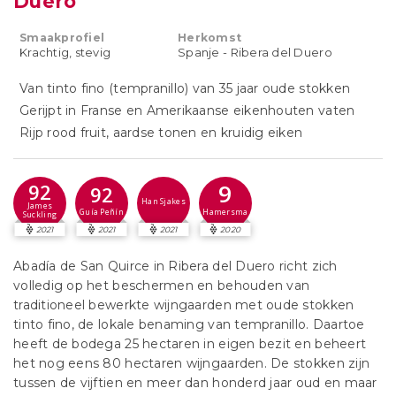
Duero
Smaakprofiel
Herkomst
Krachtig, stevig
Spanje - Ribera del Duero
Van tinto fino (tempranillo) van 35 jaar oude stokken
Gerijpt in Franse en Amerikaanse eikenhouten vaten
Rijp rood fruit, aardse tonen en kruidig eiken
9
92
92
Han Sjakes
James
Hamersma
Guía Peñín
Suckling
2021
2021
2021
2020
Abadía de San Quirce in Ribera del Duero richt zich
volledig op het beschermen en behouden van
traditioneel bewerkte wijngaarden met oude stokken
tinto fino, de lokale benaming van tempranillo. Daartoe
heeft de bodega 25 hectaren in eigen bezit en beheert
het nog eens 80 hectaren wijngaarden. De stokken zijn
tussen de vijftien en meer dan honderd jaar oud en maar