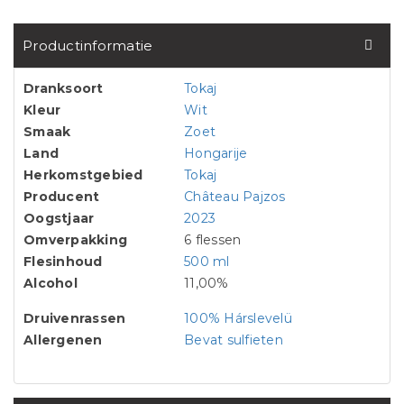
Productinformatie
Dranksoort
Tokaj
Kleur
Wit
Smaak
Zoet
Land
Hongarije
Herkomstgebied
Tokaj
Producent
Château Pajzos
Oogstjaar
2023
Omverpakking
6 flessen
Flesinhoud
500 ml
Alcohol
11,00%
Druivenrassen
100% Hárslevelü
Allergenen
Bevat sulfieten