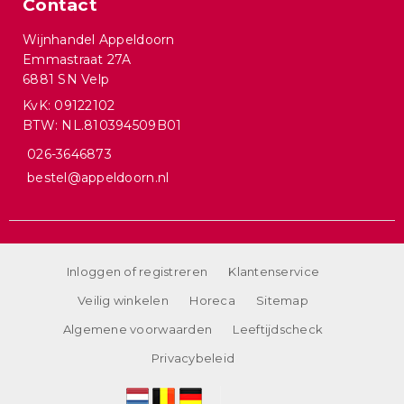
Contact
Wijnhandel Appeldoorn
Emmastraat 27A
6881 SN Velp
KvK: 09122102
BTW: NL.810394509B01
026-3646873
bestel@appeldoorn.nl
Inloggen of registreren
Klantenservice
Veilig winkelen
Horeca
Sitemap
Algemene voorwaarden
Leeftijdscheck
Privacybeleid