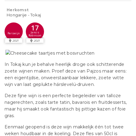
Herkomst
Hongarije - Tokaj
17
Jancis
Perswijn
Robinson
2021
2021
In Tokaj kun je behalve heerlijk droge ook schitterende
zoete wijnen maken. Proef deze van Pajzos maar eens:
een eigentijdse, onweerstaanbaar lekkere, zoete witte
wijn van laat geplukte hárslevelü-druiven.
Deze fijne wijn is een perfecte begeleider van talloze
nagerechten, zoals tarte tatin, bavarois en fruitdesserts,
maar hij smaakt ook fantastisch bij pittige kazen of foie
gras.
Eenmaal geopend is deze wijn makkelijk één tot twee
weken houdbaar in de koeling. Deze fles van 50cl is