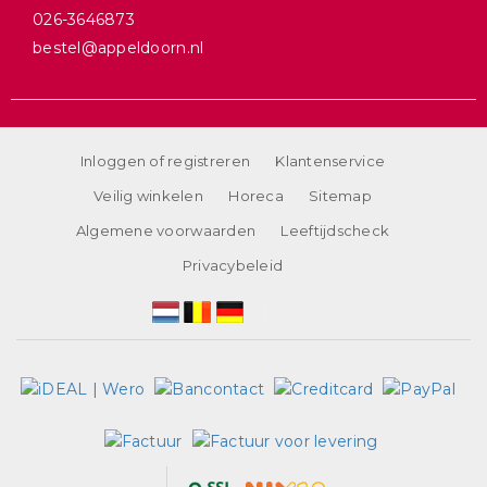
026-3646873
bestel@appeldoorn.nl
Inloggen of registreren
Klantenservice
Veilig winkelen
Horeca
Sitemap
Algemene voorwaarden
Leeftijdscheck
Privacybeleid