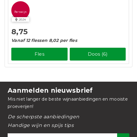
Perswijn
2024
8,75
Vanaf 12 flessen 8,02 per fles
Fles
Doos (6)
Aanmelden nieuwsbrief
Mis niet langer de beste wijnaanbiedingen en mooiste
proeverijen!
De scherpste aanbiedingen
Handige wijn en spijs tips