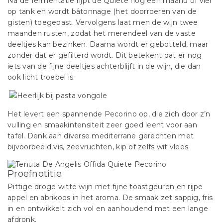
Na de fermentatie rijpt de Quiete nog een maand of vier
op tank en wordt bâtonnage (het doorroeren van de
gisten) toegepast. Vervolgens laat men de wijn twee
maanden rusten, zodat het merendeel van de vaste
deeltjes kan bezinken. Daarna wordt er gebotteld, maar
zonder dat er gefilterd wordt. Dit betekent dat er nog
iets van de fijne deeltjes achterblijft in de wijn, die dan
ook licht troebel is.
Het levert een spannende Pecorino op, die zich door z’n
vulling en smaakintensiteit zeer goed leent voor aan
tafel. Denk aan diverse mediterrane gerechten met
bijvoorbeeld vis, zeevruchten, kip of zelfs wit vlees.
Proefnotitie
Pittige droge witte wijn met fijne toastgeuren en rijpe
appel en abrikoos in het aroma. De smaak zet sappig, fris
in en ontwikkelt zich vol en aanhoudend met een lange
afdronk.