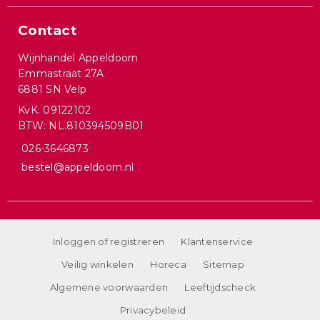
Contact
Wijnhandel Appeldoorn
Emmastraat 27A
6881 SN Velp
KvK: 09122102
BTW: NL.810394509B01
026-3646873
bestel@appeldoorn.nl
Inloggen of registreren
Klantenservice
Veilig winkelen
Horeca
Sitemap
Algemene voorwaarden
Leeftijdscheck
Privacybeleid