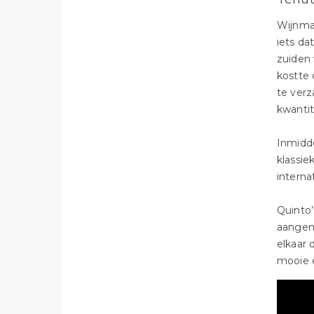
Wijnma
iets da
zuiden 
kostte 
te verz
kwantit
Inmidde
klassie
interna
Quinto’
aangena
elkaar 
mooie e