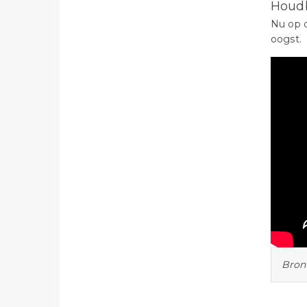
Houd
Nu op d
oogst.
Bron