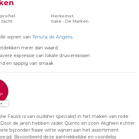
ken
profiel
Herkomst
t zacht
Italië - De Marken
alle wijnen van
Tenuta de Angelis
.
ntdekken meer dan waard
ivere expressie van lokale druivenrassen
ond en sappig van smaak
jn
24
lie Fausti is van oudsher specialist in het maken van rode
 Door de jaren hebben vader Quinto en zoon Alighieri echter
ele bijzonder fraaie witte wijnen aan het assortiment
egd. Bijvoorbeeld deze aantrekkelijke en voordelig