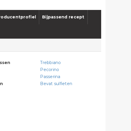
roducentprofiel
Bijpassend recept
assen
Trebbiano
Pecorino
Passerina
en
Bevat sulfieten