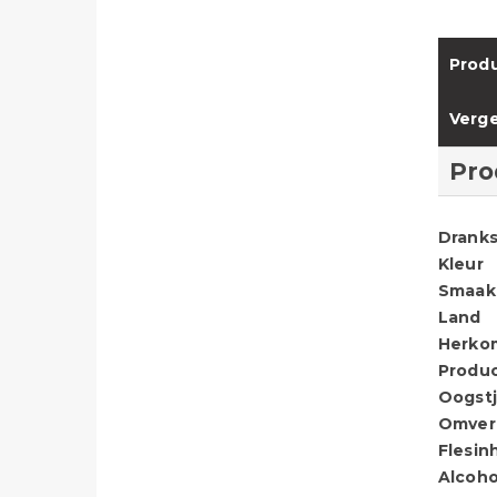
Produ
Verge
Pro
Dranks
Kleur
Smaak
Land
Herko
Produ
Oogstj
Omver
Flesin
Alcoho