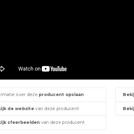
ormatie over deze
producent opslaan
Beki
ijk de website
van deze producent
Beki
ijk sfeerbeelden
van deze producent