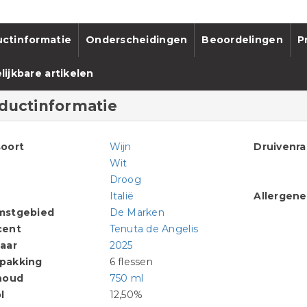
ctinformatie
Onderscheidingen
Beoordelingen
P
lijkbare artikelen
ductinformatie
oort
Wijn
Druivenr
Wit
Droog
Italië
Allergen
mstgebied
De Marken
cent
Tenuta de Angelis
aar
2025
pakking
6 flessen
houd
750 ml
l
12,50%