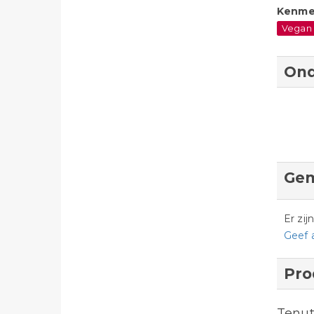
Kenme
Vegan
Ond
Gem
Er zi
Geef 
Pro
Tenut