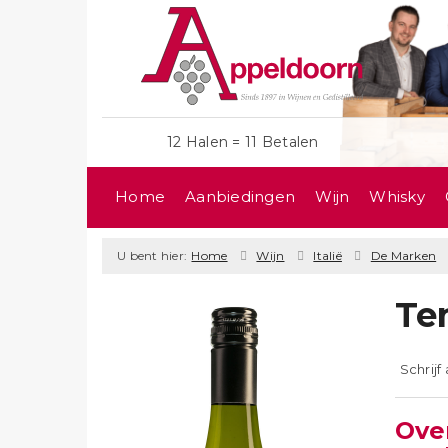
12 Halen = 11 Betalen
Home
Aanbiedingen
Wijn
Whisky
U bent hier:
Home
Wijn
Italië
De Marken
Te
Schrijf
Ove