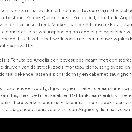
kers komen maar zelden uit het niets tevoorschijn. Meestal 
t al bestond. Zo ook Quinto Fausti. Zijn bedrijf, Tenuta de Angel
van de Italiaanse streek Marken, aan de Adriatische kust), stam
de oprichters heel wat inspanning om een eigen wijnkelder vo
amelen. Fausti zette het werk voort met een nieuwe wijnkel
eit naar kwaliteit.
ls is Tenuta de Angelis een gevestigde naam met een sterke 
ke druiven van de streek, zoals montepulciano, sangiovese en
tionaal bekende rassen als chardonnay en cabernet sauvignon
s filosofie is eenvoudig: hij wil wijnen maken die aansluiten bij
am fris, maar wel met karakter. Dat klinkt aanzienlijk simpeler 
dankzij hard werken, enorme vakkennis – in de streek noemen 
n uitdagende erfenis voor zijn zoon Alighiero, die naar verwa