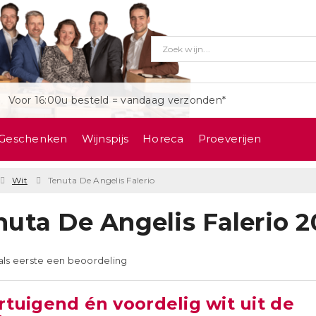
Voor 16:00u besteld = vandaag verzonden*
Geschenken
Wijnspijs
Horeca
Proeverijen
Wit
Tenuta De Angelis Falerio
nuta De Angelis Falerio 2
 als eerste een beoordeling
rtuigend én voordelig wit uit de