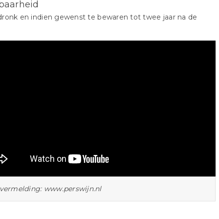
baarheid
ronk en indien gewenst te bewaren tot twee jaar na de
vermelding: www.perswijn.nl