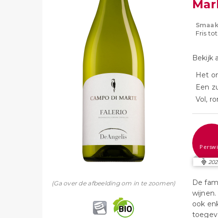
Mar
Smaak
Fris to
Bekijk 
Het o
Een zu
Vol, r
Perswi
20
De fami
(Ga over de afbeelding om in te zoomen)
wijnen.
ook enk
toegevo