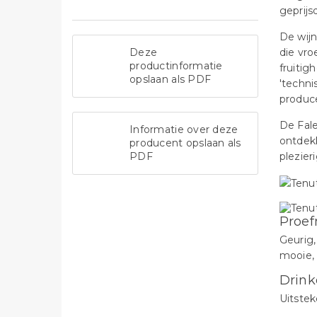
geprijs
De wijn
Deze
die vr
productinformatie
fruitig
opslaan als PDF
'techni
produce
De Fale
Informatie over deze
ontdek
producent opslaan als
PDF
plezieri
Proef
Geurig,
mooie, 
Drink
Uitstek