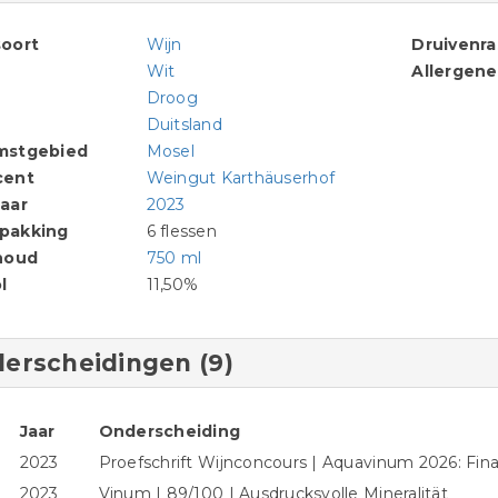
oort
Wijn
Druivenr
Wit
Allergen
Droog
Duitsland
mstgebied
Mosel
cent
Weingut Karthäuserhof
aar
2023
pakking
6 flessen
houd
750 ml
l
11,50%
erscheidingen (9)
Jaar
Onderscheiding
2023
Proefschrift Wijnconcours | Aquavinum 2026: Fina
2023
Vinum | 89/100 | Ausdrucksvolle Mineralität