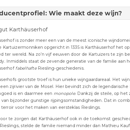
ducentprofiel: Wie maakt deze wijn?
ut Karthäuserhof
userhof is zonder meer een van de meest iconische wijndomei
 Kartuizermonniken opgericht in 1335 is Karthäuserhof het o
d ter wereld. Na zo’n vijf eeuwen door de Kartuizers te zijn b
y. Inmiddels staat de zevende generatie van de familie aan he
userhof
fabelhafte
Riesling-geschiedenis.
serhofs grootste troef is hun unieke wijngaardareaal. Het wijn
een zijrivier van de Mosel. Hier bevindt zich de legendarische
jngoed is en daarmee een
monopole
. Dankzij de steile, op he
 van bijzonder gunstige rijpingsomstandigheden. Dat in comb
 terroir voor het maken van eersteklas Rieslings.
or te zorgen dat Karthäuserhof ook in de toekomst geschieden
Rieslings, stelde de familie niemand minder dan Mathieu Kau