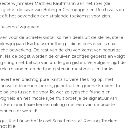
esterwijnmaker Mathieu Kauffmann aan het roer (de
lig chef de cave van Bollinger Champagne en Reichsrat von
eeft het bovendien een stralende toekomst voor zich.
ven voor de Schieferkristall komen deels uit de kleine, steile
ewijngaard Karthäuserhofberg – die in conversie is naar
sche bewerking. De rest van de druiven komt van naburige
n. Na de oogst worden de druiven zachtjes geperst en volgt
gisting met behulp van druifeigen gisten. Vervolgens rijpt de
kele maanden op de fijne gisten in roestvrijstalen tanks.
levert een prachtig pure, kristalzuivere Riesling op, met
an witte bloemen, perzik, grapefruit en groene kruiden. In
ie balans tussen de voor Ruwer zo typische frisheid en
etigheid en het mooie rijpe fruit proef je de signatuur van
u. Een zeer fraaie kennismaking met een van de oudste
einen ter wereld!
notitie