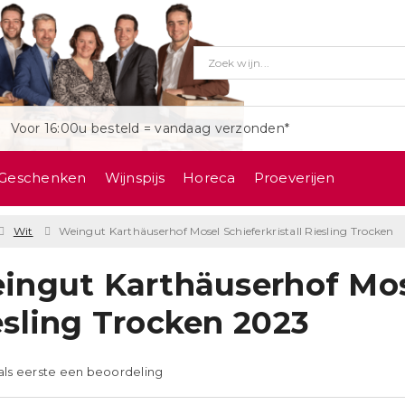
Voor 16:00u besteld = vandaag verzonden*
Geschenken
Wijnspijs
Horeca
Proeverijen
Wit
Weingut Karthäuserhof Mosel Schieferkristall Riesling Trocken
ingut Karthäuserhof Mose
esling Trocken 2023
 als eerste een beoordeling