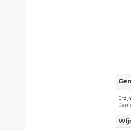
Gem
Er zi
Geef 
Wij