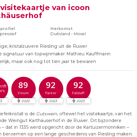
visitekaartje van icoon
thäuserhof
profiel
Herkomst
xpressief
Duitsland - Mosel
ige, kristalzuivere Riesling uit de Ruwer
e signatuur van topwijnmaker Mathieu Kauffmann
rlijk, maar ook nog tot tien jaar te bewaren
89
92
92
rift
urs
Vinum
Parker
Falstaff
3
2023
2023
2023
eferkristall is de
Gutswein
, oftewel het visitekaartje, van het
de Weingut Karthäuserhof in de Ruwer. Dit bijzondere
– dat in 1335 werd opgericht door de Kartuizermonniken –
ch beroemen op een lange geschiedenis van Riesling maken.