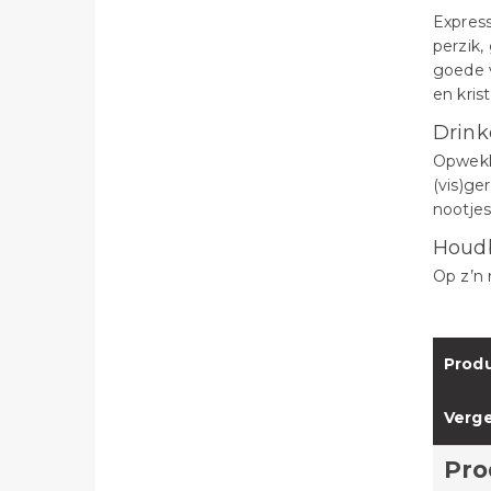
Express
perzik,
goede v
en krist
Drink
Opwekke
(vis)ge
nootje
Houd
Op z’n 
Produ
Verge
Pro