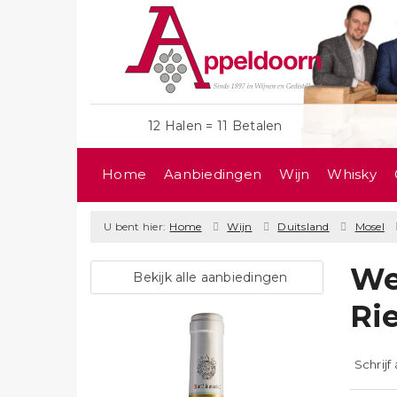
12 Halen = 11 Betalen
Home
Aanbiedingen
Wijn
Whisky
U bent hier:
Home
Wijn
Duitsland
Mosel
We
Bekijk alle aanbiedingen
Ri
Schrijf