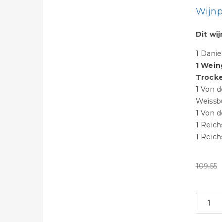
Wijnp
Dit wi
1 Danie
1 Wein
Trock
1 Von d
Weissb
1 Von 
1 Reich
1 Reich
109,55