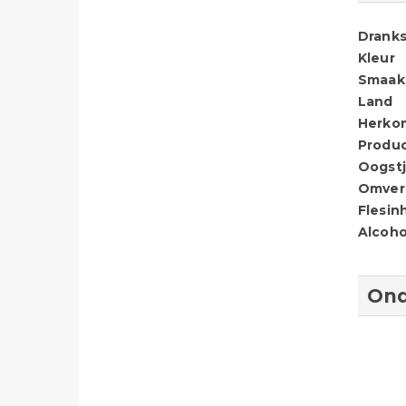
Dranks
Kleur
Smaak
Land
Herko
Produ
Oogstj
Omver
Flesin
Alcoho
Ond