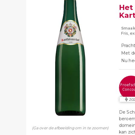
Het 
Kar
Smaak
Fris, e
Pracht
Met d
Nu hee
Proefsch
Conco
202
De Schi
beroem
domein 
(Ga over de afbeelding om in te zoomen)
kan zi