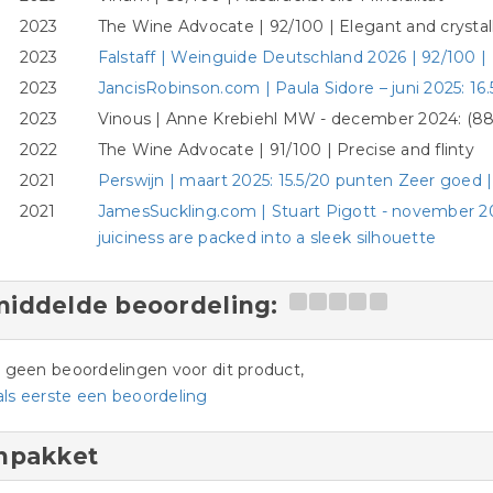
2023
The Wine Advocate | 92/100 | Elegant and crystall
2023
Falstaff | Weinguide Deutschland 2026 | 92/100 
2023
JancisRobinson.com | Paula Sidore – juni 2025: 16.5/
2023
Vinous | Anne Krebiehl MW - december 2024: (88-9
2022
The Wine Advocate | 91/100 | Precise and flinty
2021
Perswijn | maart 2025: 15.5/20 punten Zeer goed |
2021
JamesSuckling.com | Stuart Pigott - november 20
juiciness are packed into a sleek silhouette
iddelde beoordeling:
jn geen beoordelingen voor dit product,
als eerste een beoordeling
npakket