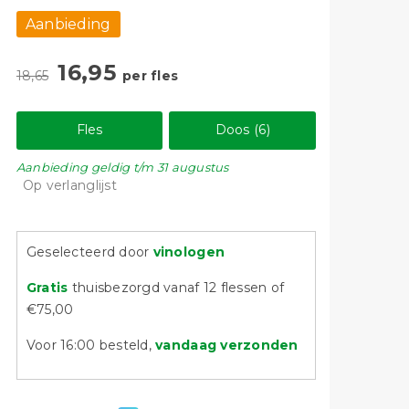
Aanbieding
16,95
18,65
per fles
Fles
Doos (6)
Aanbieding
geldig
t/m 31 augustus
Op verlanglijst
Geselecteerd door
vinologen
Gratis
thuisbezorgd vanaf 12 flessen of
€75,00
Voor 16:00 besteld,
vandaag verzonden