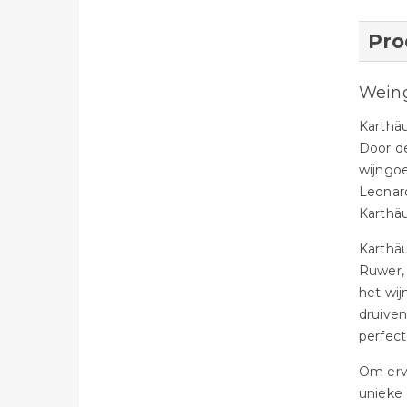
Pro
Weing
Karthä
Door de
wijngoe
Leonard
Karthä
Karthäu
Ruwer, 
het wi
druiven
perfect
Om ervo
unieke 