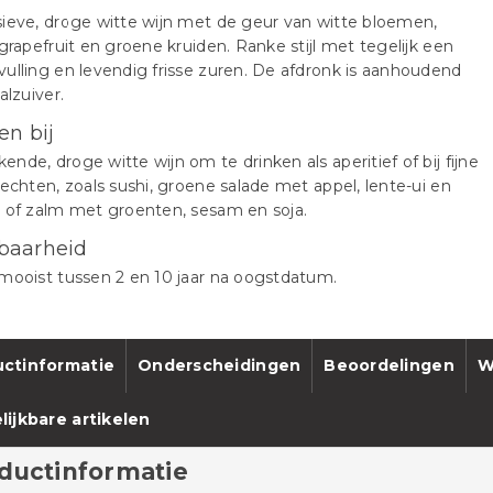
ieve, droge witte wijn met de geur van witte bloemen,
 grapefruit en groene kruiden. Ranke stijl met tegelijk een
ulling en levendig frisse zuren. De afdronk is aanhoudend
alzuiver.
en bij
nde, droge witte wijn om te drinken als aperitief of bij fijne
rechten, zoals sushi, groene salade met appel, lente-ui en
s of zalm met groenten, sesam en soja.
baarheid
mooist tussen 2 en 10 jaar na oogstdatum.
ctinformatie
Onderscheidingen
Beoordelingen
W
lijkbare artikelen
ductinformatie