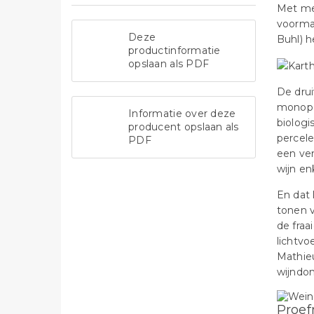
Met me
voorma
Deze
Buhl) h
productinformatie
opslaan als PDF
De drui
monopol
Informatie over deze
biologi
producent opslaan als
percele
PDF
een ver
wijn en
En dat 
tonen v
de fraa
lichtvo
Mathie
wijndom
Proef