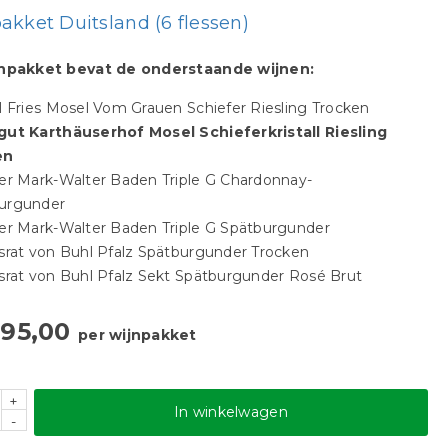
akket Duitsland (6 flessen)
jnpakket bevat de onderstaande wijnen:
l Fries Mosel Vom Grauen Schiefer Riesling Trocken
gut Karthäuserhof Mosel Schieferkristall Riesling
en
er Mark-Walter Baden Triple G Chardonnay-
urgunder
der Mark-Walter Baden Triple G Spätburgunder
srat von Buhl Pfalz Spätburgunder Trocken
srat von Buhl Pfalz Sekt Spätburgunder Rosé Brut
95,00
per wijnpakket
+
In winkelwagen
-