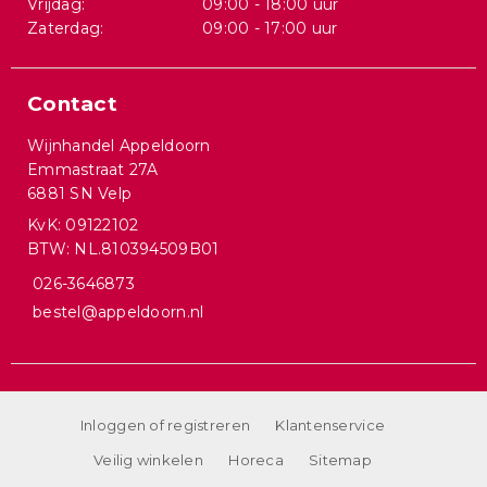
Vrijdag:
09:00 - 18:00 uur
Zaterdag:
09:00 - 17:00 uur
Contact
Wijnhandel Appeldoorn
Emmastraat 27A
6881 SN Velp
KvK: 09122102
BTW: NL.810394509B01
026-3646873
bestel@appeldoorn.nl
Inloggen of registreren
Klantenservice
Veilig winkelen
Horeca
Sitemap