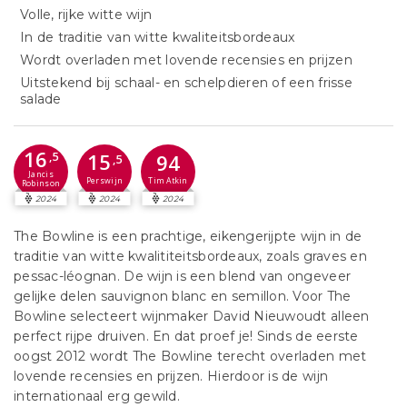
Volle, rijke witte wijn
In de traditie van witte kwaliteitsbordeaux
Wordt overladen met lovende recensies en prijzen
Uitstekend bij schaal- en schelpdieren of een frisse
salade
16
15
,5
94
,5
Jancis
Perswijn
Tim Atkin
Robinson
2024
2024
2024
The Bowline is een prachtige, eikengerijpte wijn in de
traditie van witte kwalititeitsbordeaux, zoals graves en
pessac-léognan. De wijn is een blend van ongeveer
gelijke delen sauvignon blanc en semillon. Voor The
Bowline selecteert wijnmaker David Nieuwoudt alleen
perfect rijpe druiven. En dat proef je! Sinds de eerste
oogst 2012 wordt The Bowline terecht overladen met
lovende recensies en prijzen. Hierdoor is de wijn
internationaal erg gewild.