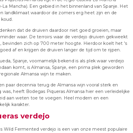
ië-La Mancha). Een gebied in het binnenland van Spanje. Het
n landklimaat waardoor de zomers erg heet zijn en de
 koud.
denken dat de druiven daardoor niet goed groeien, maar
s minder waar. De terroirs waar de verdejo druiven gekweekt
 bevinden zich op 700 meter hoogte. Hierdoor koelt het 's
goed af en krijgen de druiven langer de tijd om te rijpen.
eda, Spanje, voornamelijk bekend is als plek waar verdejo
ndaan komt, is Almansa, Spanje, een prima plek geworden
regionale Almansa wijn te maken.
n paar decennia terug de Almansa wijn vooral sterk en
g was, heeft Bodegas Piqueras Almansa hier een verleidelijke
eid aan weten toe te voegen. Heel modern en een
elijk karakter.
ueras verdejo
as Wild Fermented verdejo is een van onze meest populaire