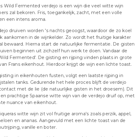
s Wild Fermented verdejo is een wijn die veel witte wijn
bers zal bekoren. Fris, toegankelijk, zacht, met een volle
en een intens aroma.
ejo druiven worden 's nachts geoogst, waardoor de zo koel
k aankomen in de wijnkelder. Zo wordt het fruitige karakter
l bewaard. Hierna start de natuurlijke fermentatie. De gisten
ruiven beginnen uit zichzelf hun werk te doen. Vandaar de
ild Fermented'. De gisting en rijping vinden plaats in grote
van Frans eikenhout. Hierdoor krijgt de wijn een lichte toast.
isting in eikenhouten fusten, volgt een laatste rijping in
ijstalen tanks. Gedurende het hele proces blijft de verdejo
 contact met de lie (de natuurlijke gisten in het droesem). Dit
een prachtige Spaanse witte wijn van de verdejo druif op, met
hte nuance van eikenhout.
queras witte wijn zit vol fruitige aroma's zoals perzik, appel,
eloen en ananas. Aangevuld met een lichte toast van de
utrijping, vanille en boter.