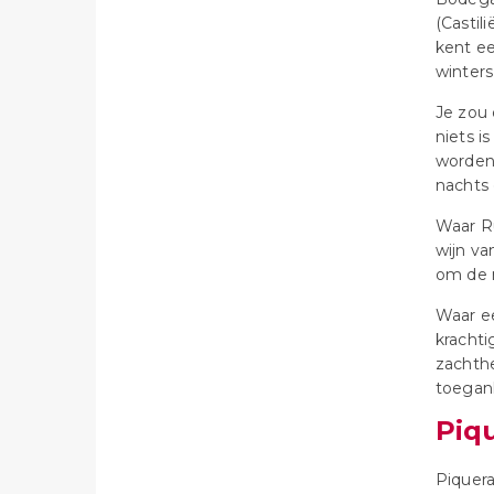
(Castil
kent ee
winters
Je zou 
niets i
worden,
nachts 
Waar Ru
wijn va
om de 
Waar ee
krachti
zachth
toegank
Piq
Piquer