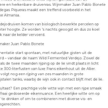
dere en herkenbare druivenras. Wijnmaker Juan Pablo Bonete
degas Piqueras maakt een treffend voorbeeld in het
jke Almansa.
rdejodruiven komen van biologisch bewerkte percelen op
ter hoogte. Ze worden ’s nachts geoogst en dus zo koel
k naar de kelder vervoerd.
entatie start spontaan, met natuurlijke gisten uit de
ard – vandaar de naam Wild Fermented Verdejo. Zowel de
 als de twee maanden rijping op de lie vindt plaats in licht
e 300-literfusten van luxe Frans eikenhout uit de Allier.
volgt nog een rijping van zes maanden in grote
jstalen tanks, waarbij de wijn ook in contact blijft met de lie.
ultaat? Een prachtige volle witte wijn met een rijpe smaak
fraai gedoseerde eikennuance. Een heerlijke witte om op
f te drinken of om te combineren met diverse vis- en
egerechten.