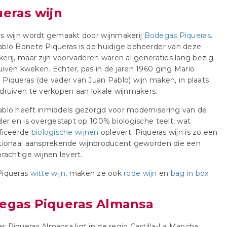
ueras wijn
as wijn wordt gemaakt door wijnmakerij
Bodegas Piqueras
.
blo Bonete Piqueras is de huidige beheerder van deze
erij, maar zijn voorvaderen waren al generaties lang bezig
iven kweken. Echter, pas in de jaren 1960 ging Mario
Piqueras (de vader van Juan Pablo) wijn maken, in plaats
druiven te verkopen aan lokale wijnmakers.
ablo heeft inmiddels gezorgd voor modernisering van de
der en is overgestapt op 100% biologische teelt, wat
ificeerde
biologische wijnen
oplevert. Piqueras wijn is zo een
ationaal aansprekende wijnproducent geworden die een
prachtige wijnen levert.
Piqueras
witte wijn
, maken ze ook
rode wijn
en
bag in box
egas Piqueras Almansa
 Piqueras Almansa ligt in de regio Castilla-La Mancha