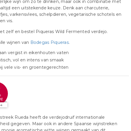
rlijke wijn om zo te drinken, maar ook in combinatie met
ltijd een uitstekende keuze. Denk aan charcuterie,
efjes, varkensvlees, schelpdieren, vegetarische schotels en
n vis.
et zelf en bestel Piqueras Wild Fermented verdejo.
alle wijnen van
Bodegas Piqueras
.
an vergist in eikenhouten vaten
isch, vol en intens van smaak
ij vele vis- en groentegerechten
9
s
ng
24
streek Rueda heeft de verdejodruif internationale
heid gegeven. Maar ook in andere Spaanse wijnstreken
 mooie aromatische witte wijnen gemaakt van dit