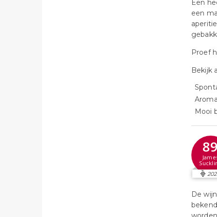
Een hee
een maa
aperiti
gebakke
Proef h
Bekijk 
Sponta
Aromat
Mooi b
8
Jame
Suckli
20
De wijn
bekend
worden