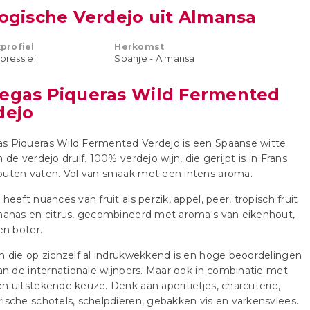
logische Verdejo uit Almansa
profiel
Herkomst
xpressief
Spanje - Almansa
egas Piqueras Wild Fermented
dejo
s Piqueras Wild Fermented Verdejo is een Spaanse witte
n de verdejo druif. 100% verdejo wijn, die gerijpt is in Frans
outen vaten. Vol van smaak met een intens aroma.
 heeft nuances van fruit als perzik, appel, peer, tropisch fruit
nanas en citrus, gecombineerd met aroma's van eikenhout,
 en boter.
n die op zichzelf al indrukwekkend is en hoge beoordelingen
van de internationale wijnpers. Maar ook in combinatie met
n uitstekende keuze. Denk aan aperitiefjes, charcuterie,
ische schotels, schelpdieren, gebakken vis en varkensvlees.