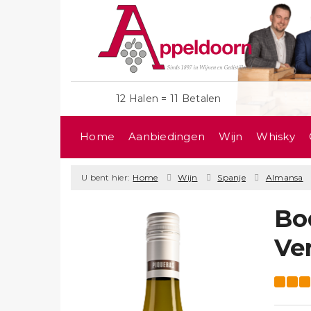
12 Halen = 11 Betalen
Home
Aanbiedingen
Wijn
Whisky
U bent hier:
Home
Wijn
Spanje
Almansa
Bo
Ve