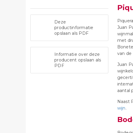
Piq
Piquer
Deze
Juan Pa
productinformatie
opslaan als PDF
wijnmak
met dru
Bonete 
van de 
Informatie over deze
producent opslaan als
Juan P
PDF
wijnkel
gecert
intern
aantal 
Naast 
wijn
.
Bod
Bodegas