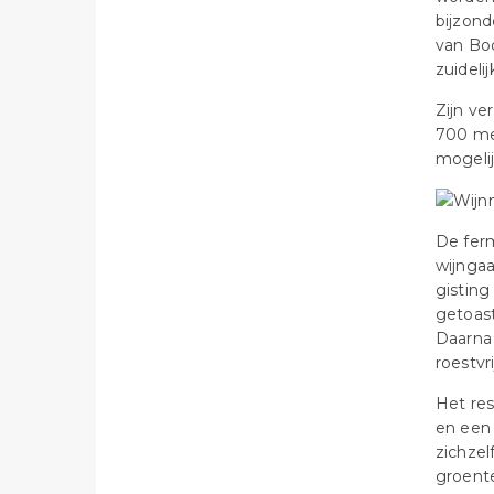
bijzon
van Bo
zuideli
Zijn ve
700 me
mogelij
De ferm
wijnga
gisting
getoast
Daarna 
roestvri
Het res
en een 
zichzel
groent