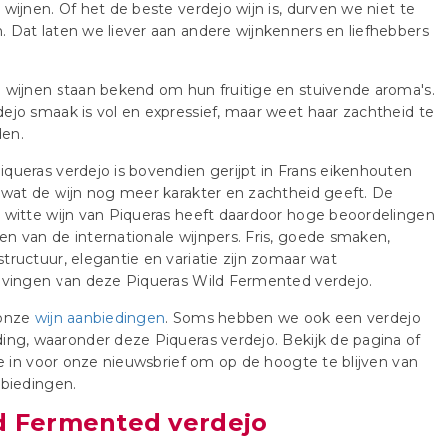
 wijnen. Of het de beste verdejo wijn is, durven we niet te
 Dat laten we liever aan andere wijnkenners en liefhebbers
 wijnen staan bekend om hun fruitige en stuivende aroma's.
ejo smaak is vol en expressief, maar weet haar zachtheid te
en.
queras verdejo is bovendien gerijpt in Frans eikenhouten
 wat de wijn nog meer karakter en zachtheid geeft. De
 witte wijn van Piqueras heeft daardoor hoge beoordelingen
n van de internationale wijnpers. Fris, goede smaken,
tructuur, elegantie en variatie zijn zomaar wat
jvingen van deze Piqueras Wild Fermented verdejo.
 onze
wijn aanbiedingen
. Soms hebben we ook een verdejo
ing, waaronder deze Piqueras verdejo. Bekijk de pagina of
 je in voor onze nieuwsbrief om op de hoogte te blijven van
nbiedingen.
d Fermented verdejo