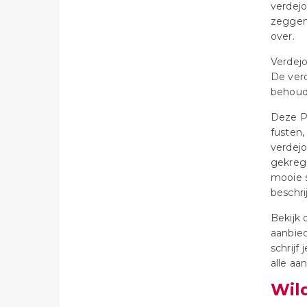
verdejo
zeggen.
over.
Verdejo
De verd
behoud
Deze Pi
fusten,
verdejo
gekrege
mooie s
beschri
Bekijk
aanbied
schrijf
alle aa
Wil