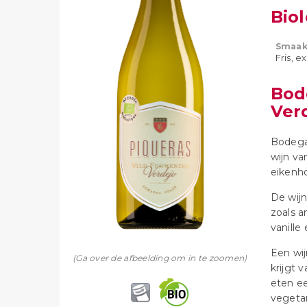
Bio
Smaak
Fris, e
Bod
Ver
Bodega
wijn va
eikenh
De wijn
zoals a
vanille
Een wij
(Ga over de afbeelding om in te zoomen)
krijgt 
eten ee
vegetar