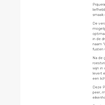
Piquera
liefheb
smaak 
De verd
mogelij
optimaa
in de d
naam 'W
fusten 
Na de g
roestvr
wijn in
levert 
een lic
Deze Pi
peer, m
eikenho