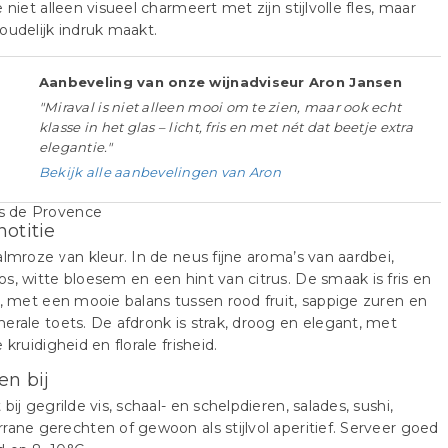
e niet alleen visueel charmeert met zijn stijlvolle fles, maar
oudelijk indruk maakt.
Aanbeveling van onze wijnadviseur Aron Jansen
"Miraval is niet alleen mooi om te zien, maar ook echt
klasse in het glas – licht, fris en met nét dat beetje extra
elegantie."
Bekijk alle aanbevelingen van Aron
notitie
almroze van kleur. In de neus fijne aroma’s van aardbei,
s, witte bloesem en een hint van citrus. De smaak is fris en
d, met een mooie balans tussen rood fruit, sappige zuren en
erale toets. De afdronk is strak, droog en elegant, met
 kruidigheid en florale frisheid.
en bij
 bij gegrilde vis, schaal- en schelpdieren, salades, sushi,
rane gerechten of gewoon als stijlvol aperitief. Serveer goed