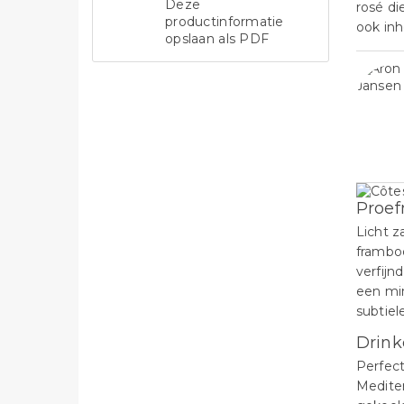
Deze
rosé di
productinformatie
ook inh
opslaan als PDF
Proef
Licht z
framboo
verfijn
een min
subtiele
Drink
Perfect
Mediter