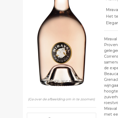
Mirava
Het te
Elegan
Miraval
Proven
gelegen
Corren
samenwe
de exp
Beaucas
Grenach
wijngaa
hoogte
zuiverh
(Ga over de afbeelding om in te zoomen)
roestvr
Miraval
met een