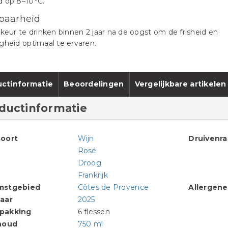
d op 8–10°C.
baarheid
rkeur te drinken binnen 2 jaar na de oogst om de frisheid en
gheid optimaal te ervaren.
ctinformatie
Beoordelingen
Vergelijkbare artikelen
ductinformatie
oort
Wijn
Druivenr
Rosé
Droog
Frankrijk
mstgebied
Côtes de Provence
Allergen
aar
2025
pakking
6 flessen
houd
750 ml