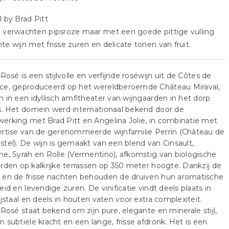
l by Brad Pitt
 verwachten pipsroze maar met een goede pittige vulling
te wijn met frisse zuren en delicate tonen van fruit.
 Rosé is een stijlvolle en verfijnde roséwijn uit de Côtes de
ce, geproduceerd op het wereldberoemde Château Miraval,
 in een idyllisch amfitheater van wijngaarden in het dorp
s. Het domein werd internationaal bekend door de
rking met Brad Pitt en Angelina Jolie, in combinatie met
ertise van de gerenommeerde wijnfamilie Perrin (Château de
tel). De wijn is gemaakt van een blend van Cinsault,
e, Syrah en Rolle (Vermentino), afkomstig van biologische
rden op kalkrijke terrassen op 350 meter hoogte. Dankzij de
 en de frisse nachten behouden de druiven hun aromatische
eid en levendige zuren. De vinificatie vindt deels plaats in
ijstaal en deels in houten vaten voor extra complexiteit.
 Rosé staat bekend om zijn pure, elegante en minerale stijl,
 subtiele kracht en een lange, frisse afdronk. Het is een