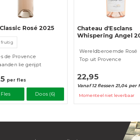
Classic Rosé 2025
Chateau d'Esclans
Whispering Angel 2
 fruitig
Wereldberoemde Rosé
s de Provence
Top uit Provence
anden lie gerijpt
22,95
15
per fles
Vanaf 12 flessen 21,04 per f
Fles
Doos (6)
Momenteel niet leverbaar