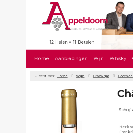
12 Halen = 11 Betalen
Home
Aanbiedingen
Wijn
Whisky
U bent hier:
Home
Wijn
Frankrijk
Côtes d
Ch
Schrijf
Herko
Frankr