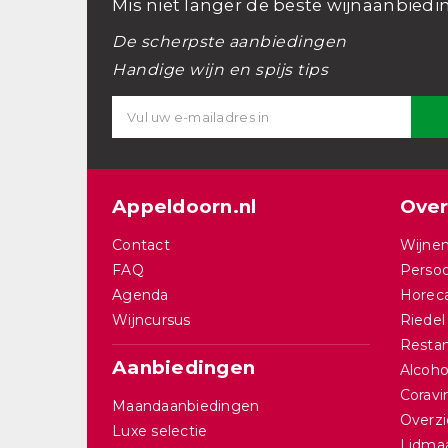
Mis niet langer de beste wijnaanbiedi
De scherpste aanbiedingen
Handige wijn en spijs tips
Appeldoorn.nl
Over
Contact
Wijnen
FAQ
Persoo
Agenda
Horec
Wijncursus
Riedel
Restan
Aanbiedingen
Alcohol
Corav
Maandaanbiedingen
Overzi
Luxe selectie
Lidma