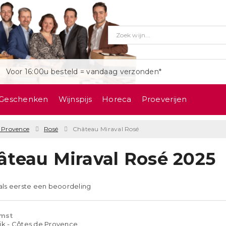
Voor 16:00u besteld = vandaag verzonden*
Geschenken
Wijnspijs
Horeca
Proeverijen
e Provence
Rosé
Château Miraval Rosé
âteau Miraval Rosé 2025
 als eerste een beoordeling
mst
ijk - Côtes de Provence