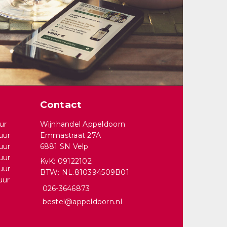
Contact
ur
Wijnhandel Appeldoorn
uur
Emmastraat 27A
uur
6881 SN Velp
uur
KvK: 09122102
uur
BTW: NL.810394509B01
uur
026-3646873
bestel@appeldoorn.nl