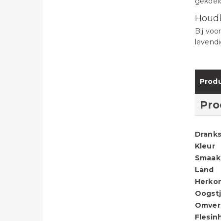
gekoel
Houd
Bij voo
levendi
Produ
Pro
Dranks
Kleur
Smaak
Land
Herko
Oogstj
Omver
Flesin