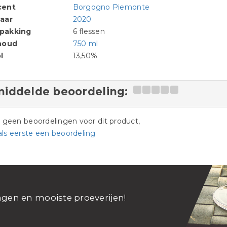
cent
Borgogno Piemonte
aar
2020
pakking
6 flessen
houd
750 ml
l
13,50%
iddelde beoordeling:
jn geen beoordelingen voor dit product,
als eerste een beoordeling
ngen en mooiste proeverijen!