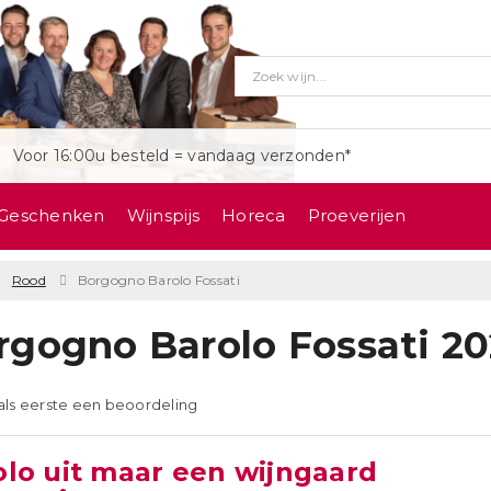
Voor 16:00u besteld = vandaag verzonden*
Geschenken
Wijnspijs
Horeca
Proeverijen
Rood
Borgogno Barolo Fossati
rgogno Barolo Fossati 2
 als eerste een beoordeling
olo uit maar een wijngaard