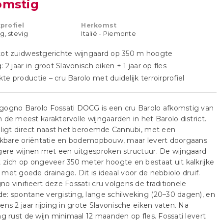
omstig
profiel
Herkomst
g, stevig
Italië - Piemonte
tot zuidwestgerichte wijngaard op 350 m hoogte
g: 2 jaar in groot Slavonisch eiken + 1 jaar op fles
te productie – cru Barolo met duidelijk terroirprofiel
gogno Barolo Fossati DOCG is een cru Barolo afkomstig van
 de meest karaktervolle wijngaarden in het Barolo district.
 ligt direct naast het beroemde Cannubi, met een
ijkbare oriëntatie en bodemopbouw, maar levert doorgaans
gere wijnen met een uitgesproken structuur. De wijngaard
 zich op ongeveer 350 meter hoogte en bestaat uit kalkrijke
met goede drainage. Dit is ideaal voor de nebbiolo druif.
o vinifieert deze Fossati cru volgens de traditionele
: spontane vergisting, lange schilweking (20–30 dagen), en
ens 2 jaar rijping in grote Slavonische eiken vaten. Na
ng rust de wijn minimaal 12 maanden op fles. Fossati levert