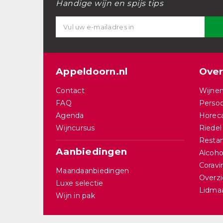
Handige wijn en spijs tips
Appeldoorn.nl
Over
Contact
Wijnen
FAQ
Persoo
Agenda
Horec
Wijncursus
Riedel
Restan
Aanbiedingen
Alcohol
Corav
Maandaanbiedingen
Overzi
Luxe selectie
Lidma
Wijn in pak