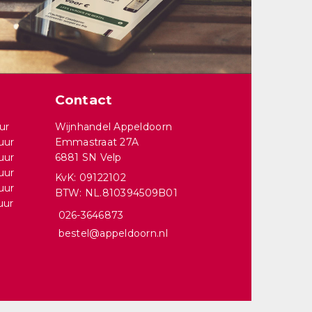
Contact
ur
Wijnhandel Appeldoorn
uur
Emmastraat 27A
uur
6881 SN Velp
uur
KvK: 09122102
uur
BTW: NL.810394509B01
uur
026-3646873
bestel@appeldoorn.nl