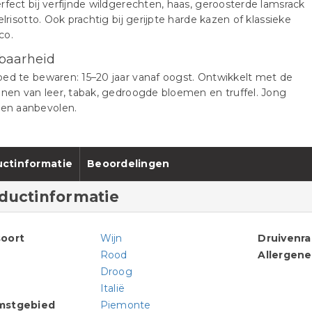
rfect bij verfijnde wildgerechten, haas, geroosterde lamsrack
felrisotto. Ook prachtig bij gerijpte harde kazen of klassieke
co.
baarheid
ed te bewaren: 15–20 jaar vanaf oogst. Ontwikkelt met de
onen van leer, tabak, gedroogde bloemen en truffel. Jong
ren aanbevolen.
ctinformatie
Beoordelingen
ductinformatie
oort
Wijn
Druivenr
Rood
Allergen
Droog
Italië
mstgebied
Piemonte