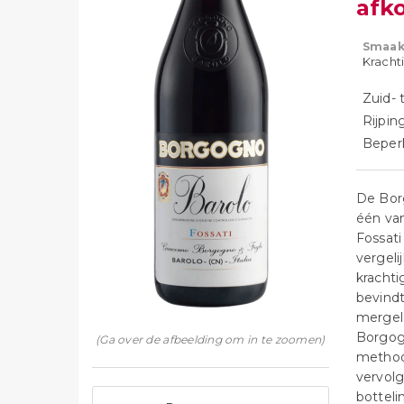
afk
Smaak
Krachti
Zuid- 
Rijpin
Beperk
De Bor
één van
Fossati
vergel
krachti
bevindt
mergel 
Borgogn
(Ga over de afbeelding om in te zoomen)
methode
vervolg
botteli