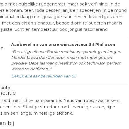
olo met duidelijke ruggengraat, maar ook verfijning: in de
orale tonen, teer, rode bessen, anijs en specerijen; in de mond
mineraal en lang met gelaagde tannines en levendige zuren.
u met een eigen signatuur, bedoeld om te ouderen maar is
juiste lucht en temperatuur ook jong al fascinerend.
Aanbeveling van onze wijnadviseur Sil Philipsen
"Fossati geeft een Barolo met focus, spanning en lengte.
Minder breed dan Cannubi, maar met meer grip en
precisie. Deze jaargang heeft zich ook technisch perfect
weten te vinifiëren. "
Bekijk alle aanbevelingen van Sil
notitie
rood met lichte transparantie. Neus van roos, zwarte kers,
ijzer en teer. Stevige structuur met levendige zuren, rijpe
s en een lange, mineralige afdronk.
en bij