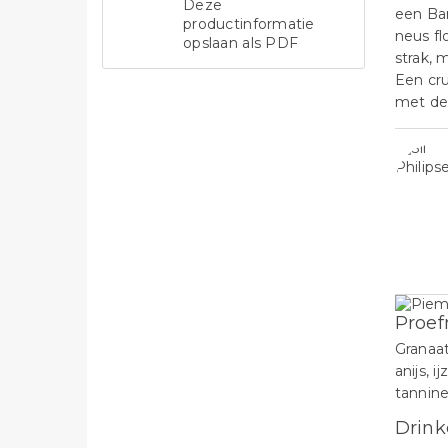
Deze
een Bar
productinformatie
neus fl
opslaan als PDF
strak, 
Een cr
met de 
Proef
Granaat
anijs, 
tannine
Drink