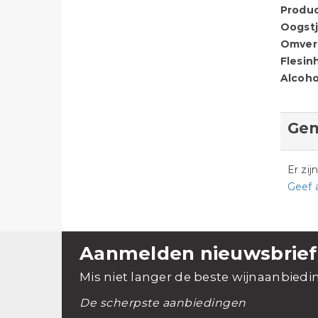
Produ
Oogstj
Omver
Flesin
Alcoho
Gem
Er zi
Geef 
Aanmelden nieuwsbrief
Mis niet langer de beste wijnaanbiedi
De scherpste aanbiedingen