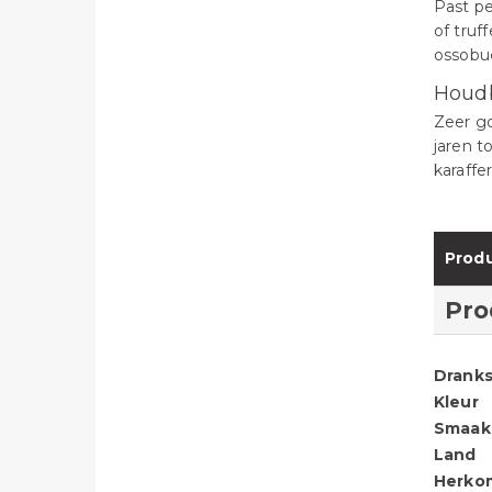
Past pe
of truf
ossobu
Houd
Zeer go
jaren t
karaffe
Produ
Pro
Dranks
Kleur
Smaak
Land
Herko