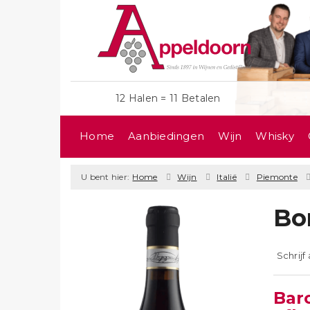
12 Halen = 11 Betalen
Home
Aanbiedingen
Wijn
Whisky
U bent hier:
Home
Wijn
Italië
Piemonte
Bo
Schrijf
Bar