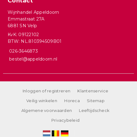
Contact
Wijnhandel Appeldoorn
Emmastraat 27A
6881 SN Velp
KvK: 09122102
BTW: NL.810394509B01
026-3646873
bestel@appeldoorn.nl
Inloggen of registreren
Klantenservice
Veilig winkelen
Horeca
Sitemap
Algemene voorwaarden
Leeftijdscheck
Privacybeleid