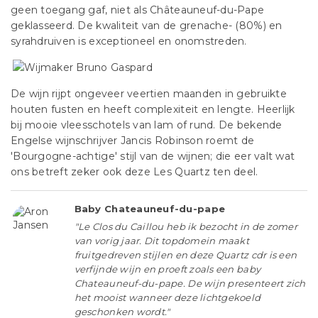
geen toegang gaf, niet als Châteauneuf-du-Pape
geklasseerd. De kwaliteit van de grenache- (80%) en
syrahdruiven is exceptioneel en onomstreden.
De wijn rijpt ongeveer veertien maanden in gebruikte
houten fusten en heeft complexiteit en lengte. Heerlijk
bij mooie vleesschotels van lam of rund. De bekende
Engelse wijnschrijver Jancis Robinson roemt de
'Bourgogne-achtige' stijl van de wijnen; die eer valt wat
ons betreft zeker ook deze Les Quartz ten deel.
Baby Chateauneuf-du-pape
"Le Clos du Caillou heb ik bezocht in de zomer
van vorig jaar. Dit topdomein maakt
fruitgedreven stijlen en deze Quartz cdr is een
verfijnde wijn en proeft zoals een baby
Chateauneuf-du-pape. De wijn presenteert zich
het mooist wanneer deze lichtgekoeld
geschonken wordt."