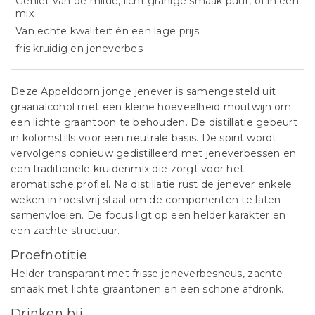
Geniet van de milde, licht granige smaak puur, of in een
mix
Van echte kwaliteit én een lage prijs
fris kruidig en jeneverbes
Deze Appeldoorn jonge jenever is samengesteld uit
graanalcohol met een kleine hoeveelheid moutwijn om
een lichte graantoon te behouden. De distillatie gebeurt
in kolomstills voor een neutrale basis. De spirit wordt
vervolgens opnieuw gedistilleerd met jeneverbessen en
een traditionele kruidenmix die zorgt voor het
aromatische profiel. Na distillatie rust de jenever enkele
weken in roestvrij staal om de componenten te laten
samenvloeien. De focus ligt op een helder karakter en
een zachte structuur.
Proefnotitie
Helder transparant met frisse jeneverbesneus, zachte
smaak met lichte graantonen en een schone afdronk.
Drinken bij