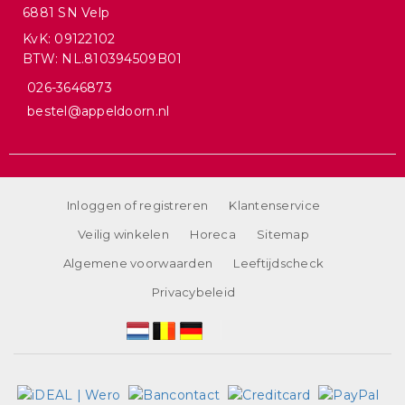
6881 SN Velp
KvK: 09122102
BTW: NL.810394509B01
026-3646873
bestel@appeldoorn.nl
Inloggen of registreren
Klantenservice
Veilig winkelen
Horeca
Sitemap
Algemene voorwaarden
Leeftijdscheck
Privacybeleid