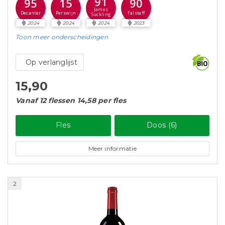
91
95
15
90
James
Decanter
Perswijn
Falstaff
Suckling
2024
2024
2024
2023
Toon meer
onderscheidingen
Op verlanglijst
15,90
Vanaf 12 flessen 14,58 per fles
Fles
Doos (6)
Meer informatie
2