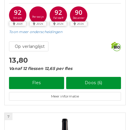
92
92
90
Perswijn
Vinum
Falstaff
Decanter
2025
2024
2024
2024
Toon meer
onderscheidingen
Op verlanglijst
13,80
Vanaf 12 flessen 12,65 per fles
Fles
Doos (6)
Meer informatie
7