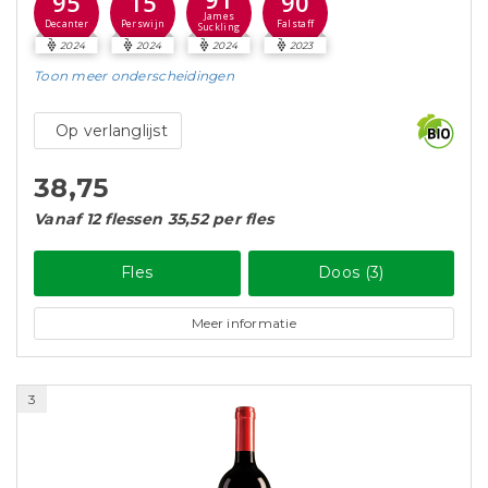
95
15
90
James
Decanter
Perswijn
Falstaff
Suckling
2024
2024
2024
2023
Toon meer
onderscheidingen
Op verlanglijst
38,75
Vanaf 12 flessen 35,52 per fles
Fles
Doos (3)
Meer informatie
3