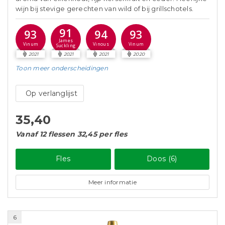
wijn bij stevige gerechten van wild of bij grillschotels.
91
93
94
93
James
Vinum
Vinous
Vinum
Suckling
2021
2021
2021
2020
Toon meer
onderscheidingen
Op verlanglijst
35,40
Vanaf 12 flessen 32,45 per fles
Fles
Doos (6)
Meer informatie
6