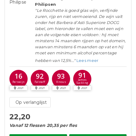
Philipsen
"Le Rocchette is goed glas wijn, verfijnde
zuren, rijp en niet vermoeiend. De wijn valt
onder het Barbera d’Asti Superiore DOCG
label, om hieronder te vallen moet een wijn
aan de volgende eisen voldoen : hij moet
minstens 14 maanden rijpen op het domein,
waarvan minstens 6 maanden op vat en hij
moet een minimum alcohol percentage
hebben van 12,5%..."
Lees meer
91
16
92
93
James
Perswijn
Falstaff
Vinous
Suckling
2021
2021
2021
2021
Op verlanglijst
22,20
Vanaf 12 flessen 20,35 per fles