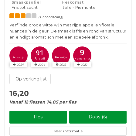
Smaakprofiel
Herkomst
Fris tot zacht
Italië - Piemonte
(1 beoordeling)
Verfijnde droge witte wijn met rijpe appel en florale
nuances in de geur. De smaak is fris en rond van structuur
en eindigt aromatisch met een soepele afdronk.
9
91
Perswijn
Perswijn
Hamersma
Falstaff
2024
2024
2022
2022
Op verlanglijst
16,20
Vanaf 12 flessen 14,85 per fles
Fles
Doos (6)
Meer informatie