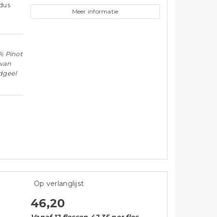
ldus
Meer informatie
% Pinot
 van
dgeel
Op verlanglijst
46,20