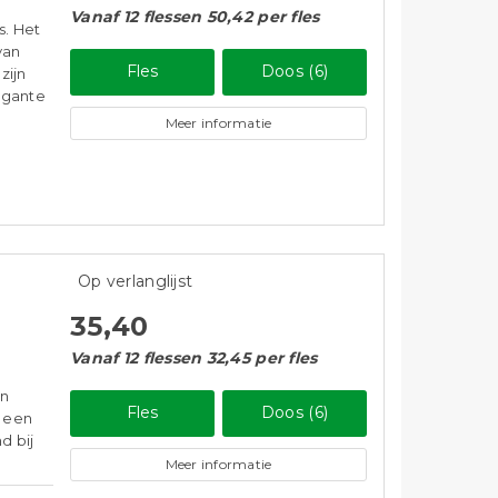
Vanaf 12 flessen 50,42 per fles
s. Het
van
Fles
Doos (6)
zijn
legante
Meer informatie
Op verlanglijst
35,40
Vanaf 12 flessen 32,45 per fles
an
Fles
Doos (6)
n een
d bij
Meer informatie