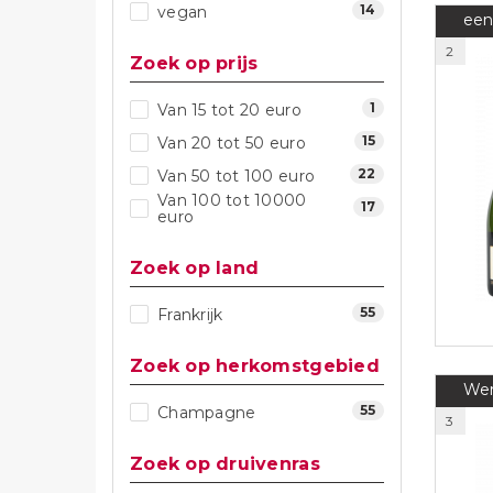
14
vegan
een
2
Zoek op prijs
1
Van 15 tot 20 euro
15
Van 20 tot 50 euro
22
Van 50 tot 100 euro
Van 100 tot 10000
17
euro
Zoek op land
55
Frankrijk
Zoek op herkomstgebied
Wer
55
Champagne
3
Zoek op druivenras