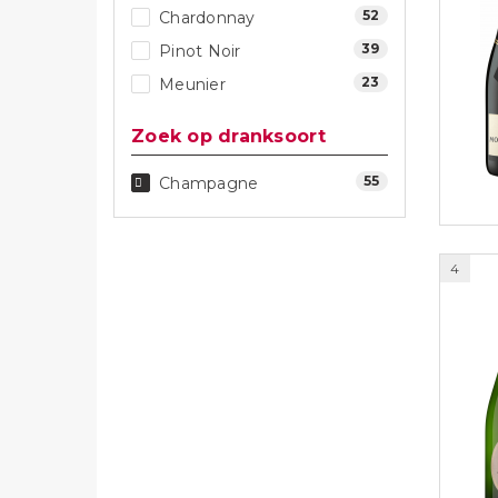
52
Chardonnay
39
Pinot Noir
23
Meunier
Zoek op dranksoort
55
Champagne
4