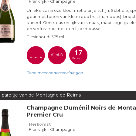
Frankrijk - Champagne
Unieke zalmroze kleur met oranje schijn. Subtiele, sp
geur met tonen van klein rood fruit (framboos), brioc
kaneel. Genereus en rijk van smaak, maar tegelijk el
en verfrissend met een fijne mousse.
Flesinhoud: 375 ml
17
WineLife
WineLife
Perswijn
Toon meer
onderscheidingen
 pareltje van de Montagne de Reims
Champagne Duménil Noirs de Mont
Premier Cru
Herkomst
Frankrijk - Champagne