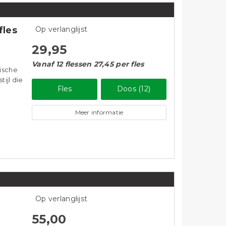
fles
Op verlanglijst
29,95
Vanaf 12 flessen 27,45 per fles
ische
tijl die
Fles
Doos (12)
Meer informatie
Op verlanglijst
55,00