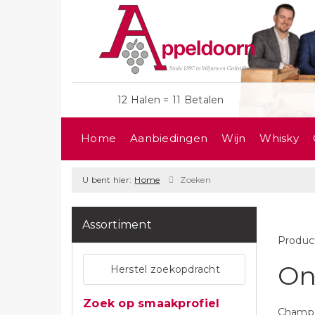
12 Halen = 11 Betalen
Home
Aanbiedingen
Wijn
Whisky
U bent hier:
Home
Zoeken
Assortiment
Produc
On
Herstel zoekopdracht
Zoek op smaakprofiel
Champa