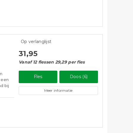
Op verlanglijst
31,95
Vanaf 12 flessen 29,29 per fles
an
Fles
Doos (6)
n een
d bij
Meer informatie