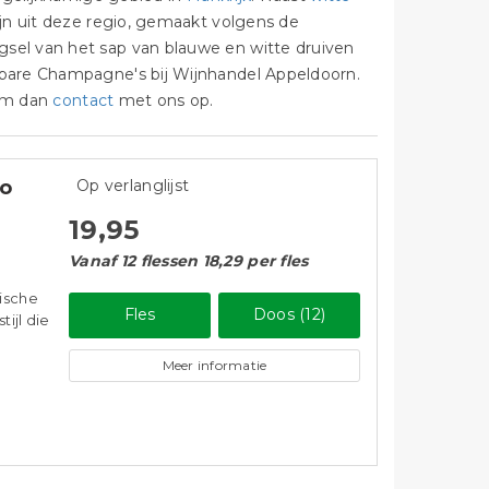
jn uit deze regio, gemaakt volgens de
el van het sap van blauwe en witte druiven
bare Champagne's bij Wijnhandel Appeldoorn.
eem dan
contact
met ons op.
lo
Op verlanglijst
19,95
Vanaf 12 flessen 18,29 per fles
ische
Fles
Doos (12)
tijl die
Meer informatie