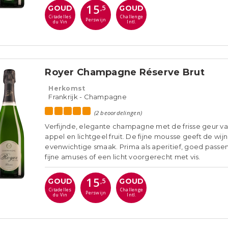
15
GOUD
GOUD
,5
Citadelles
Challenge
Perswijn
du Vin
Intl.
Royer Champagne Réserve Brut
Herkomst
Frankrijk - Champagne
(2 beoordelingen)
Verfijnde, elegante champagne met de frisse geur v
appel en lichtgeel fruit. De fijne mousse geeft de wij
evenwichtige smaak. Prima als aperitief, goed passen
fijne amuses of een licht voorgerecht met vis.
15
GOUD
GOUD
,5
Citadelles
Challenge
Perswijn
du Vin
Intl.