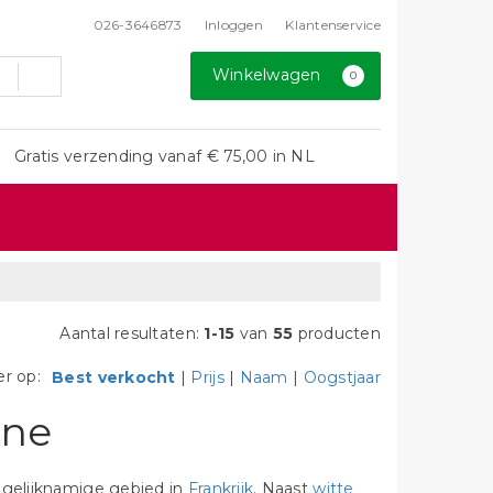
026-3646873
Inloggen
Klantenservice
Winkelwagen
0
Gratis verzending vanaf € 75,00 in NL
Aantal resultaten:
1-15
van
55
producten
er op:
Best verkocht
|
Prijs
|
Naam
|
Oogstjaar
gne
 gelijknamige gebied in
Frankrijk
. Naast
witte