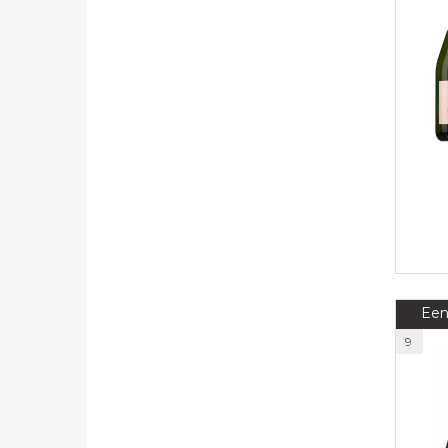
Een
9