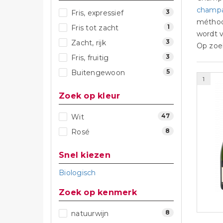
champ
3
Fris, expressief
méthod
1
Fris tot zacht
wordt 
3
Zacht, rijk
Op zoe
3
Fris, fruitig
5
Buitengewoon
1
Zoek op kleur
47
Wit
8
Rosé
Snel kiezen
Biologisch
Zoek op kenmerk
8
natuurwijn