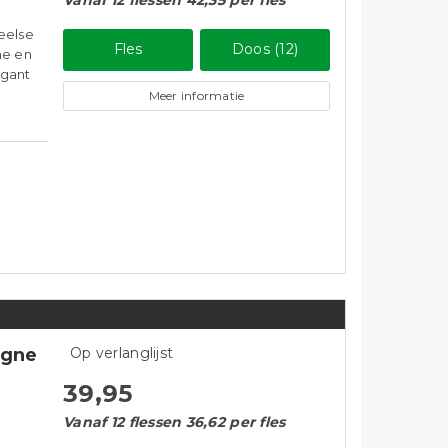
Vanaf 12 flessen 42,35 per fles
eelse
Fles
Doos (12)
he en
egant
Meer informatie
agne
Op verlanglijst
39,95
Vanaf 12 flessen 36,62 per fles