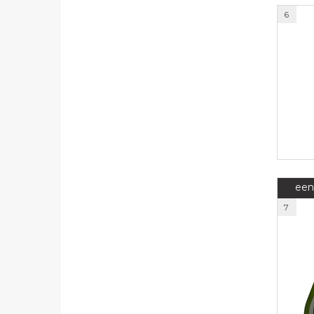
6
een
7