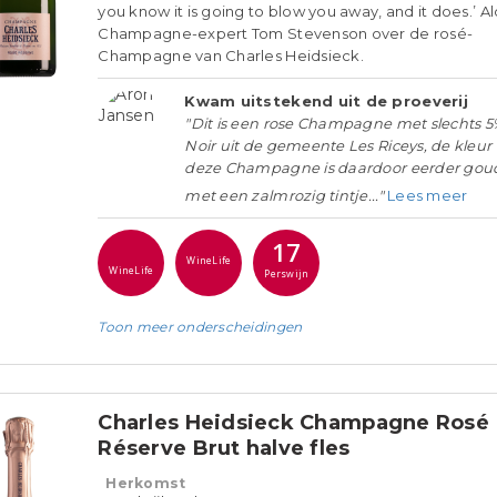
you know it is going to blow you away, and it does.’ A
Champagne-expert Tom Stevenson over de rosé-
Champagne van Charles Heidsieck.
Kwam uitstekend uit de proeverij
"Dit is een rose Champagne met slechts 5
Noir uit de gemeente Les Riceys, de kleur
deze Champagne is daardoor eerder gou
met een zalmrozig tintje..."
Lees meer
17
WineLife
WineLife
Perswijn
Toon meer
onderscheidingen
Charles Heidsieck Champagne Rosé
Réserve Brut halve fles
Herkomst