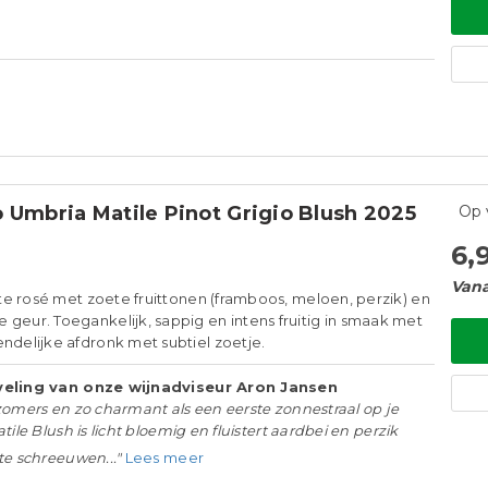
 Umbria Matile Pinot Grigio Blush 2025
Op 
6,
Vana
oete rosé met zoete fruittonen (framboos, meloen, perzik) en
 geur. Toegankelijk, sappig en intens fruitig in smaak met
endelijke afdronk met subtiel zoetje.
eling van onze wijnadviseur Aron Jansen
zomers en zo charmant als een eerste zonnestraal op je
tile Blush is licht bloemig en fluistert aardbei en perzik
te schreeuwen..."
Lees meer