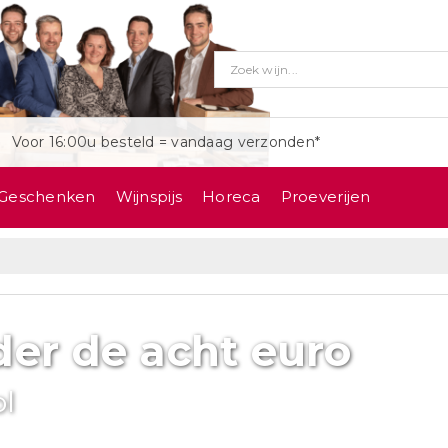
Voor 16:00u besteld = vandaag verzonden*
Geschenken
Wijnspijs
Horeca
Proeverijen
er de acht euro
ol