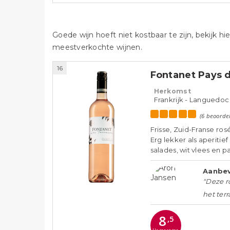
Goede wijn hoeft niet kostbaar te zijn, bekijk 
meestverkochte wijnen.
16
Fontanet Pays d
Herkomst
Frankrijk - Languedoc
(6 beoorde
Frisse, Zuid-Franse ros
Erg lekker als aperitie
salades, wit vlees en pa
Aanbev
"Deze ro
het terr
8
,5