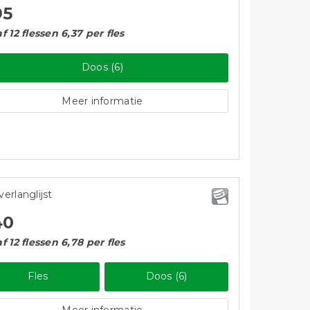
95
f 12 flessen 6,37 per fles
Doos (6)
Meer informatie
verlanglijst
40
f 12 flessen 6,78 per fles
Fles
Doos (6)