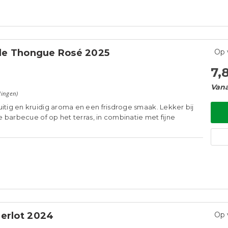
 de Thongue Rosé 2025
Op 
7,
Vana
lingen)
uitig en kruidig aroma en een frisdroge smaak. Lekker bij
 de barbecue of op het terras, in combinatie met fijne
Merlot 2024
Op 