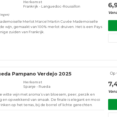
Herkomst
6,
Frankrijk - Languedoc-Roussillon
Vana
lingen)
ademoiselle Merlot Marcel Martin Cuvée Mademoiselle
ode wijn, gemaakt van 100% merlot druiven. Het is een Pays
nige zuiden van Frankrijk.
ueda Pampano Verdejo 2025
Op 
Herkomst
7,
Spanje - Rueda
Vana
ge witte wijn met aroma’s van bloesem, peer, perzik en
uitig en opwekkend van smaak. De finale is elegant en mooi
nken op het terras, bij de borrel of lichte gerechten.