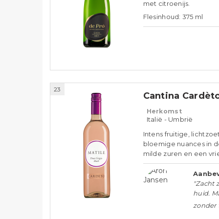
met citroenijs.
Flesinhoud: 375 ml
23
Cantina Cardèto
Herkomst
Italië - Umbrië
Intens fruitige, lichtz
bloemige nuances in de
milde zuren en een vri
Aanbev
"Zacht 
huid. Ma
zonder 