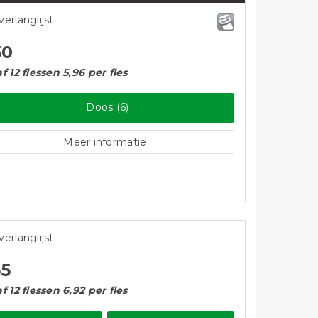
verlanglijst
50
f 12 flessen 5,96 per fles
Doos (6)
Meer informatie
verlanglijst
55
f 12 flessen 6,92 per fles