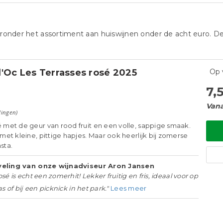
hieronder het assortiment aan huiswijnen onder de acht euro. D
'Oc Les Terrasses rosé 2025
Op 
7,
Vana
lingen)
é met de geur van rood fruit en een volle, sappige smaak.
f met kleine, pittige hapjes. Maar ook heerlijk bij zomerse
sta.
eling van onze wijnadviseur Aron Jansen
sé is echt een zomerhit! Lekker fruitig en fris, ideaal voor op
as of bij een picknick in het park."
Lees meer