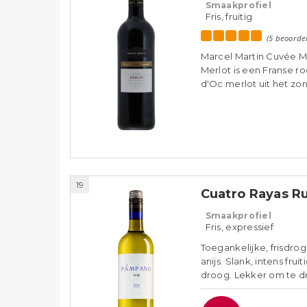
Smaakprofiel
Fris, fruitig
(5 beoorde
Marcel Martin Cuvée M
Merlot is een Franse r
d'Oc merlot uit het zon
19
Cuatro Rayas R
Smaakprofiel
Fris, expressief
Toegankelijke, frisdro
anijs. Slank, intens fr
droog. Lekker om te dri