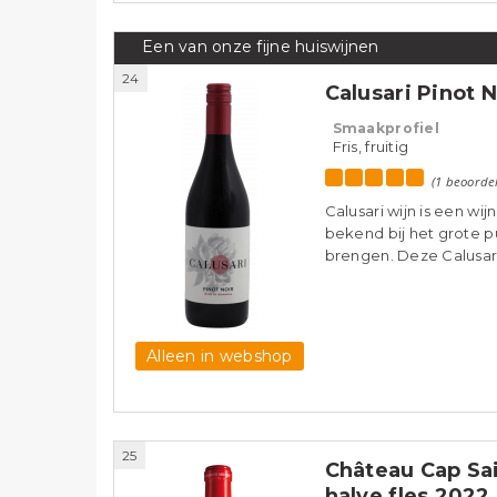
Een van onze fijne huiswijnen
24
Calusari Pinot 
Smaakprofiel
Fris, fruitig
(1 beoorde
Calusari wijn is een wi
bekend bij het grote pu
brengen. Deze Calusari
Alleen in webshop
25
Château Cap Sa
halve fles 2022