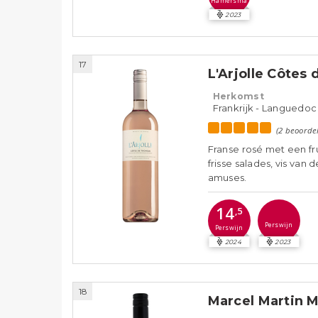
Hamersma
2023
17
L'Arjolle Côtes
Herkomst
Frankrijk - Languedoc
(2 beoorde
Franse rosé met een fr
frisse salades, vis van
amuses.
14
,5
Perswijn
Perswijn
2024
2023
18
Marcel Martin 