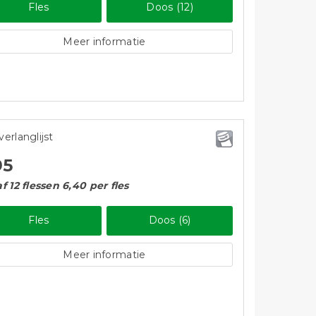
Fles
Doos (12)
Meer informatie
verlanglijst
95
f 12 flessen 6,40 per fles
Fles
Doos (6)
Meer informatie