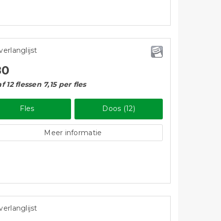
verlanglijst
80
f 12 flessen 7,15 per fles
Fles
Doos (12)
Meer informatie
verlanglijst