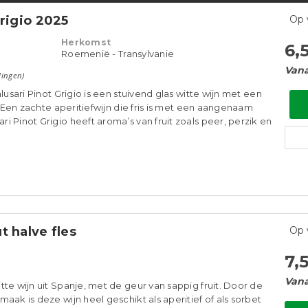
Grigio 2025
Op 
Herkomst
6,
Roemenië - Transylvanie
Vana
lingen)
lusari Pinot Grigio is een stuivend glas witte wijn met een
e. Een zachte aperitiefwijn die fris is met een aangenaam
 Pinot Grigio heeft aroma’s van fruit zoals peer, perzik en
t halve fles
Op 
7,
Vana
te wijn uit Spanje, met de geur van sappig fruit. Door de
aak is deze wijn heel geschikt als aperitief of als sorbet