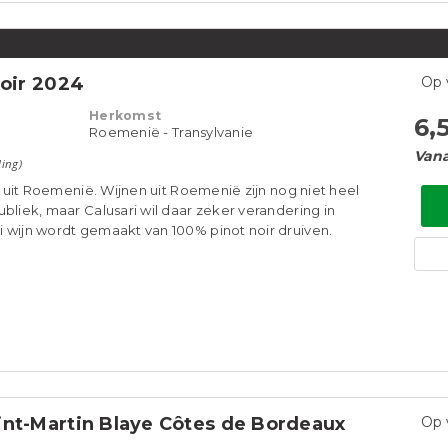
Noir 2024
Op 
Herkomst
6,
Roemenië - Transylvanie
Vana
ling)
jn uit Roemenië. Wijnen uit Roemenië zijn nog niet heel
bliek, maar Calusari wil daar zeker verandering in
 wijn wordt gemaakt van 100% pinot noir druiven.
int-Martin Blaye Côtes de Bordeaux
Op 