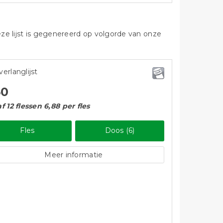
eze lijst is gegenereerd op volgorde van onze
verlanglijst
50
f 12 flessen 6,88 per fles
Fles
Doos (6)
Meer informatie