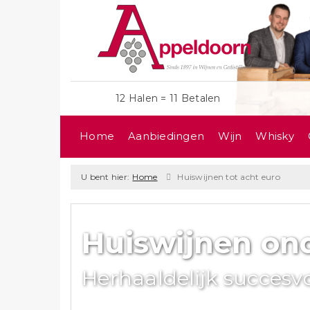
12 Halen = 11 Betalen
Home
Aanbiedingen
Wijn
Whisky
U bent hier:
Home
Huiswijnen tot acht euro
Huiswijnen ond
Herhaaldelijk succesv