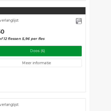
verlanglijst
50
f 12 flessen 5,96 per fles
Doos (6)
Meer informatie
verlanglijst