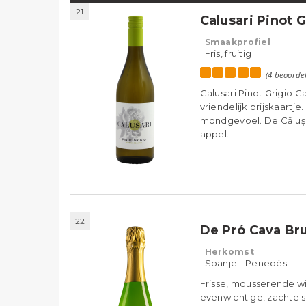
21
Calusari Pinot 
Smaakprofiel
Fris, fruitig
(4 beoorde
Calusari Pinot Grigio Ca
vriendelijk prijskaartj
mondgevoel. De Călușari
appel.
22
De Pró Cava Bru
Herkomst
Spanje - Penedès
Frisse, mousserende wit
evenwichtige, zachte sm