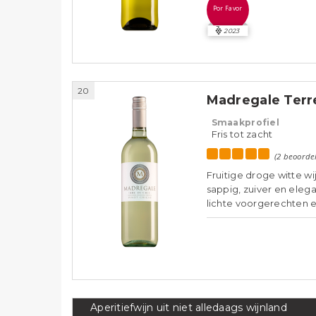
Por Favor
2023
20
Madregale Terre
Smaakprofiel
Fris tot zacht
(2 beoorde
Fruitige droge witte wi
sappig, zuiver en eleg
lichte voorgerechten e
Aperitiefwijn uit niet alledaags wijnland