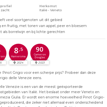
profiel
Herkomst
t zacht
Italië - Veneto
eft veel soortgenoten uit dit gebied
 en fruitig, met tonen van appel, peer en bloesem
t als borrelwijn en bij lichte gerechten
90
8
3
,5
Cameron
roni
Hamersma
Douglas
5
2024
2023
 Pinot Grigio voor een scherpe prijs? Probeer dan deze
rigio delle Venezie eens.
lle Venezie is een van de meest geëxporteerde
stgebieden van Italië. Het beslaat onder meer Veneto en
Venezia Giulia. Er wordt een enorme hoeveelheid Pinot Grigio-
geproduceerd, die zeker niet allemaal even onderscheidend