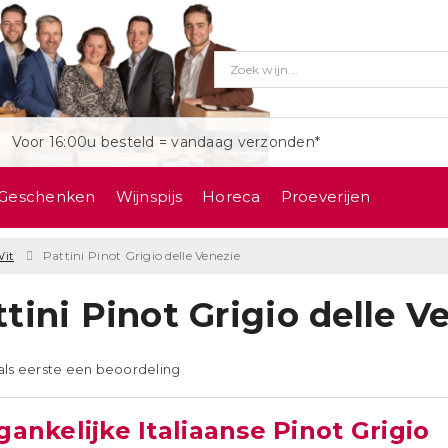
Voor 16:00u besteld = vandaag verzonden*
Geschenken
Wijnspijs
Horeca
Proeverijen
it
Pattini Pinot Grigio delle Venezie
tini Pinot Grigio delle V
 als eerste een beoordeling
ankelijke Italiaanse Pinot Grigio