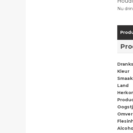
Houd
Nu drin
Produ
Pro
Dranks
Kleur
Smaak
Land
Herko
Produ
Oogstj
Omver
Flesin
Alcoho