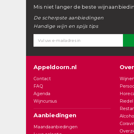
Mis niet langer de beste wijnaanbiedi
De scherpste aanbiedingen
Handige wijn en spijs tips
Appeldoorn.nl
Over
Contact
Wijnen
FAQ
Persoo
Agenda
Horec
Wijncursus
Riedel
Restan
Aanbiedingen
Alcohol
Corav
Maandaanbiedingen
Overzi