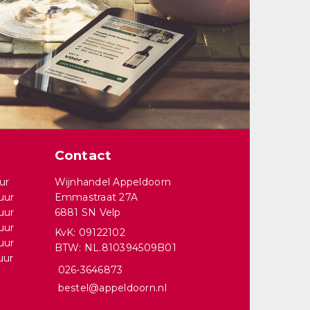
Contact
ur
Wijnhandel Appeldoorn
uur
Emmastraat 27A
uur
6881 SN Velp
uur
KvK: 09122102
uur
BTW: NL.810394509B01
uur
026-3646873
bestel@appeldoorn.nl