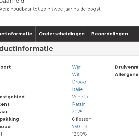
baarheid
ken; houdbaar tot zo'n twee jaar na de oogst.
ctinformatie
Onderscheidingen
Beoordelingen
ductinformatie
oort
Wijn
Druivenr
Wit
Allergen
Droog
Italië
mstgebied
Veneto
cent
Pattini
aar
2025
pakking
6 flessen
houd
750 ml
l
12,50%