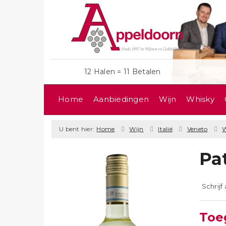
12 Halen = 11 Betalen
Home
Aanbiedingen
Wijn
Whisky
U bent hier:
Home
Wijn
Italië
Veneto
W
Pat
Schrijf
Toeg