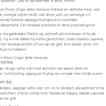
n kwaliteit. Des te opvallender is deze Pattini.
el Pinot Grigio delle Venezie frisheid en definitie mist, wat
ie, weeïge wijnen leidt, valt deze juist op vanwege z’n
nde frisheid, sappige fruitigheid en heerlijke
nkbaarheid. Een knappe prestatie in deze prijscategorie!
e toegankelijke Pattini op zichzelf, als borrelwijn of bij de
i. Hij is ook lekker bij lichte gerechten, zoals insalata caprese,
 met lentegroenten of vis van de grill. Een ideale witte om
n huis te hebben.
notitie
e, droge witte wijn met aroma's van appel, peer en
. Lichtvoetig, sappig en fruitig van smaak met milde zuren.
en bij
elijke, sappige witte wijn om zo te drinken, als aperitief of bij
gerechten. Prima combi met Italiaanse hapjes, salade caprese
an de grill.