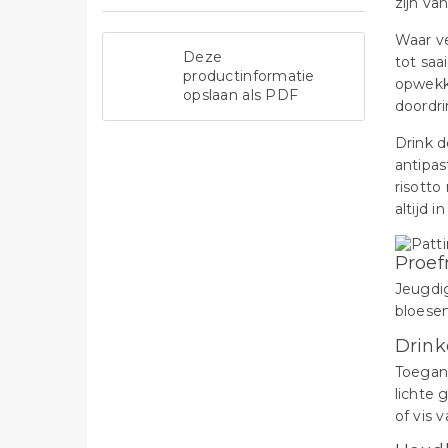
zijn va
Waar ve
Deze
tot saa
productinformatie
opwekke
opslaan als PDF
doordri
Drink d
antipast
risotto
altijd i
Proef
Jeugdig
bloesem
Drink
Toegank
lichte 
of vis v