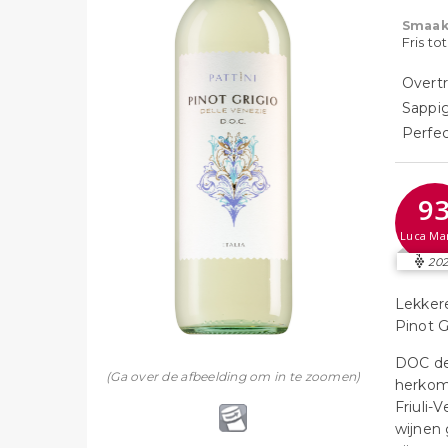
Smaak
Fris to
Overtr
Sappig
Perfec
9
Luca Ma
202
Lekkere
Pinot G
DOC de
(Ga over de afbeelding om in te zoomen)
herkom
Friuli-
wijnen 