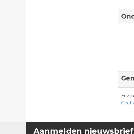
Ond
Gem
Er zi
Geef 
Aanmelden nieuwsbrief