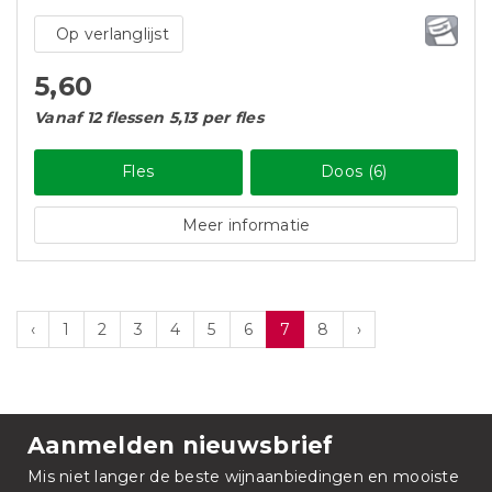
Op verlanglijst
5,60
Vanaf 12 flessen 5,13 per fles
Fles
Doos (6)
Meer informatie
‹
1
2
3
4
5
6
7
8
›
Aanmelden nieuwsbrief
Mis niet langer de beste wijnaanbiedingen en mooiste