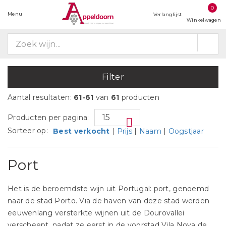
0
Menu
Verlanglijst
Winkelwagen
Filter
Aantal resultaten:
61-61
van
61
producten
Producten per pagina:
Sorteer op:
Best verkocht
|
Prijs
|
Naam
|
Oogstjaar
Port
Het is de beroemdste wijn uit Portugal: port, genoemd
naar de stad Porto. Via de haven van deze stad werden
eeuwenlang versterkte wijnen uit de Dourovallei
verscheept, nadat ze eerst in de voorstad Vila Nova de