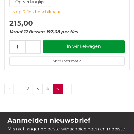
Op verlanglijst
Nog 3 fles beschikbaar
215,00
Vanaf 12 flessen 197,08 per fles
In winkelwagen
Meer informatie
‹
1
2
3
4
5
›
Aanmelden nieuwsbrief
Mis niet langer de beste wijnaanbiedingen en mooiste