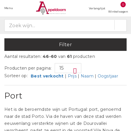
0
Menu
Verlanglijst
Winkelwagen
Filter
Aantal resultaten:
46-60
van
61
producten
Producten per pagina:
Sorteer op:
Best verkocht
|
Prijs
|
Naam
|
Oogstjaar
Port
Het is de beroemdste wijn uit Portugal: port, genoemd
naar de stad Porto. Via de haven van deze stad werden
eeuwenlang versterkte wijnen uit de Dourovallei
verscheept, nadat ze eerst in de voorstad Vila Nova de