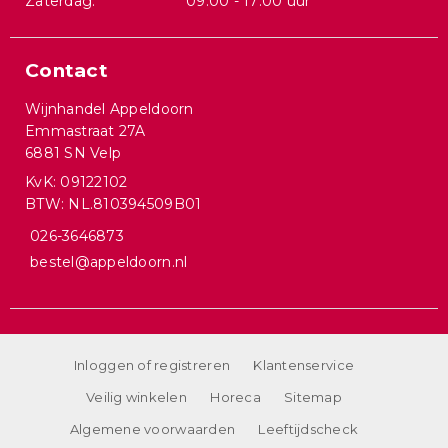
Zaterdag:
09:00 - 17:00 uur
Contact
Wijnhandel Appeldoorn
Emmastraat 27A
6881 SN Velp
KvK: 09122102
BTW: NL.810394509B01
026-3646873
bestel@appeldoorn.nl
Inloggen of registreren
Klantenservice
Veilig winkelen
Horeca
Sitemap
Algemene voorwaarden
Leeftijdscheck