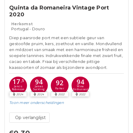
Quinta da Romaneira Vintage Port
2020
Herkomst
Portugal - Douro
Diep paarsrode port met een subtiele geur van
gestoofde pruim, kers, zoethout en vanille. Mondvullend
en mildzoet van smaak met een harmonieuze frisheid en
soepele tannines. Indrukwekkende finale met zwart fruit,
cacao en tabak. Fraai bij verschillende pittige
kaassoorten of zomaar als bijzondere avondport.
17
94
94
,5
92
Jancis
James
Wine
Parker
Robinson
Suckling
Enthusiast
2024
2024
2022
2022
Toon meer
onderscheidingen
Op verlanglijst