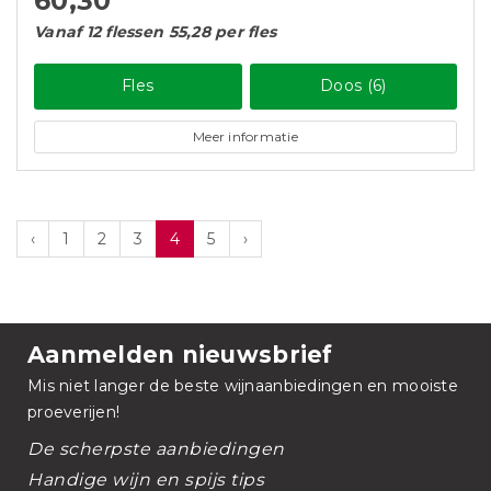
60,30
Vanaf 12 flessen 55,28 per fles
Fles
Doos (6)
Meer informatie
‹
1
2
3
4
5
›
Aanmelden nieuwsbrief
Mis niet langer de beste wijnaanbiedingen en mooiste
proeverijen!
De scherpste aanbiedingen
Handige wijn en spijs tips