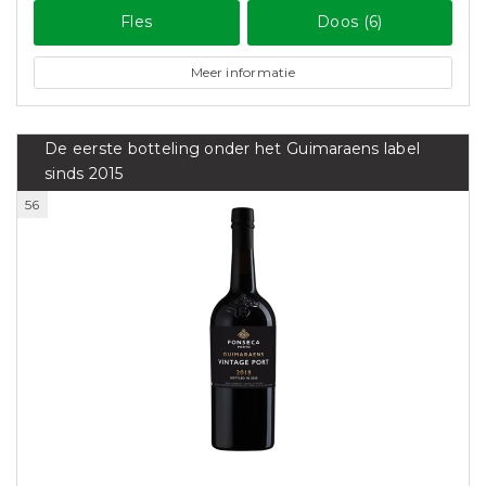
Fles
Doos (6)
Meer informatie
De eerste botteling onder het Guimaraens label
sinds 2015
56